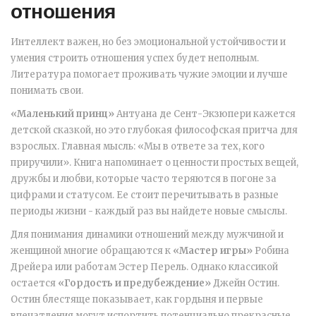
отношения
Интеллект важен, но без эмоциональной устойчивости и
умения строить отношения успех будет неполным.
Литература помогает проживать чужие эмоции и лучше
понимать свои.
«Маленький принц»
Антуана де Сент-Экзюпери
кажется
детской сказкой, но это глубокая философская притча для
взрослых. Главная мысль: «Мы в ответе за тех, кого
приручили». Книга напоминает о ценности простых вещей,
дружбы и любви, которые часто теряются в погоне за
цифрами и статусом. Ее стоит перечитывать в разные
периоды жизни - каждый раз вы найдете новые смыслы.
Для понимания динамики отношений между мужчиной и
женщиной многие обращаются к
«Мастер игры»
Робина
Дрейера
или работам Эстер Перель. Однако классикой
остается
«Гордость и предубеждение»
Джейн Остин
.
Остин блестяще показывает, как гордыня и первые
впечатления могут испортить потенциально прекрасные