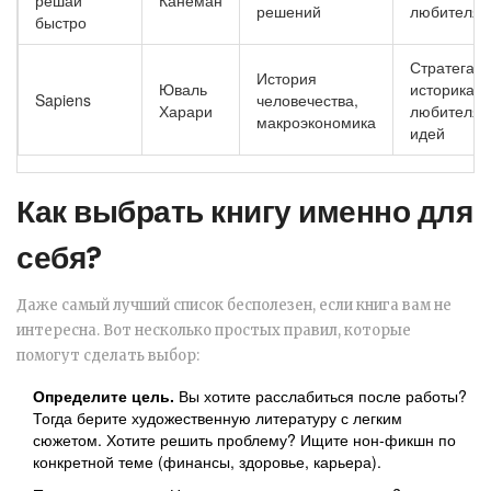
решай
Канеман
решений
любителям
быстро
Стратегам,
История
Юваль
историкам,
Sapiens
человечества,
Харари
любителям
макроэкономика
идей
Как выбрать книгу именно для
себя?
Даже самый лучший список бесполезен, если книга вам не
интересна. Вот несколько простых правил, которые
помогут сделать выбор:
Определите цель.
Вы хотите расслабиться после работы?
Тогда берите художественную литературу с легким
сюжетом. Хотите решить проблему? Ищите нон-фикшн по
конкретной теме (финансы, здоровье, карьера).