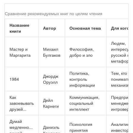
Сравнение рекомендуемых книг по целям чтения
Название
Автор
Основная тема
Для кого 
книги
Людям,
Мастер и
Михаил
Философия,
интересу
Маргарита
Булгаков
добро и зло
русской кл
метафоро
Политика,
Тем, кто хо
Джордж
1984
контроль
понимать
Оруэлл
информации
механизмы
Как
Коммуникация,
Предприни
Дейл
завоевывать
социальный
менеджера
Карнеги
друзей...
интеллект
интроверт
Думай
Психология
Аналитика
медленно...
Даниэль
принятия
инвестора