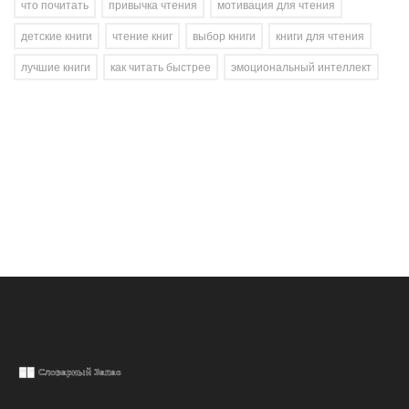
что почитать
привычка чтения
мотивация для чтения
детские книги
чтение книг
выбор книги
книги для чтения
лучшие книги
как читать быстрее
эмоциональный интеллект