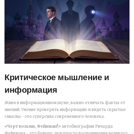
Критическое мышление и
информация
Живя в информационном шуме, важно отличать факты от
мнений. Умение проверять информацию и видеть скрытые
смыслы - это суперсила современного человека.
«Черт возьми, Фейнман!»
автобиографии Ричарда
Фейнмана
- это больше, чем просто воспоминания великого