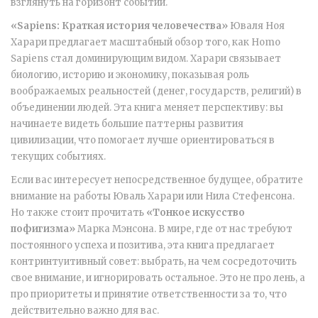
взглянуть на горизонт событий.
«Sapiens: Краткая история человечества»
Юваля Ноя
Харари
предлагает масштабный обзор того, как Homo
Sapiens стал доминирующим видом. Харари связывает
биологию, историю и экономику, показывая роль
воображаемых реальностей (денег, государств, религий) в
объединении людей. Эта книга меняет перспективу: вы
начинаете видеть большие паттерны развития
цивилизации, что помогает лучше ориентироваться в
текущих событиях.
Если вас интересует непосредственное будущее, обратите
внимание на работы Юваль Харари или Нила Стефенсона.
Но также стоит прочитать
«Тонкое искусство
пофигизма»
Марка Мэнсона
. В мире, где от нас требуют
постоянного успеха и позитива, эта книга предлагает
контринтуитивный совет: выбрать, на чем сосредоточить
свое внимание, и игнорировать остальное. Это не про лень, а
про приоритеты и принятие ответственности за то, что
действительно важно для вас.