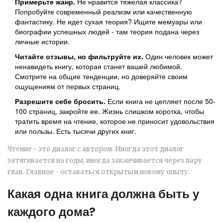
Примерьте жанр.
Не нравится тяжелая классика?
Попробуйте современный реализм или качественную
фантастику. Не идет сухая теория? Ищите мемуары или
биографии успешных людей - там теория подана через
личные истории.
Читайте отзывы, но фильтруйте их.
Один человек может
ненавидеть книгу, которая станет вашей любимой.
Смотрите на общие тенденции, но доверяйте своим
ощущениям от первых страниц.
Разрешите себе бросить.
Если книга не цепляет после 50-
100 страниц, закройте ее. Жизнь слишком коротка, чтобы
тратить время на чтение, которое не приносит удовольствия
или пользы. Есть тысячи других книг.
Чтение - это диалог с автором. Иногда этот диалог
затягивается на годы, иногда заканчивается через пару
глав. Главное - оставаться открытым новому опыту.
Какая одна книга должна быть у
каждого дома?