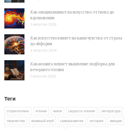
Как эмоции влияют на искусство: от гнева до
вдохновения
3 августа 2026
Как искусство влияет на наши чувства: от страха
до эйфории
4 августа 2026
Какая книга меняет мышление: подборка для
вечернего чтения
1 августа 2026
Теги
сторителлинг
чтение
книги
скорость чтения
литература
творчество
книжный клуб
саморазвитие
история
эмоции