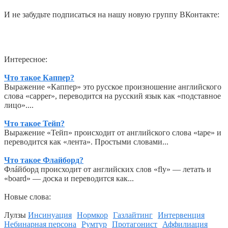
И не забудьте подписаться на нашу новую группу ВКонтакте:
Интересное:
Что такое Каппер?
Выражение «Каппер» это русское произношение английского
слова «capper», переводится на русский язык как «подставное
лицо»....
Что такое Тейп?
Выражение «Тейп» происходит от английского слова «tape» и
переводится как «лента». Простыми словами...
Что такое Флайборд?
Флáйборд происходит от английских слов «fly» — летать и
«board» — доска и переводится как...
Новые слова:
Лулзы
Инсинуация
Нормкор
Газлайтинг
Интервенция
Небинарная персона
Румтур
Протагонист
Аффилиация