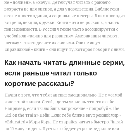
не «должен», а «хочу». Детей учат читать с раннего
возраста не для оценок, а для удовольствия. Библиотеки -
это не просто здания, а социальные центры. В них проводят
встречи, лекции, кружки. Книги - это не роскошь, а часть
повседневности. В России чтение часто ассоциируется с
учебой или «важно для развития». Американцы читают,
потому что это делает их живыми. Они не ищут
«правильной» книги - они ищут ту, которая говорит с ними.
Как начать читать длинные серии,
если раньше читал только
короткие рассказы?
Начни с того, что тебя зацепит эмоционально. Не с «самой
известной» книги. С той, где ты узнаешь что-то о себе.
Например, если ты любишь напряжение - попробуй «The
Girl on the Train» Пэйн. Если тебе ближе внутренний мир -
«Educated» Мэри Кэри. Не старайся читать быстро. Читай
по 15 минут в день. Пусть это будет утро перед кофе или