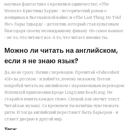
научная фантастика о времени и одиночестве; «The
Women» Кристины Харрис - исторический роман о
женщинах в Вьетнамской войне; и «The Last Thing He Told
Me» Лары Эдвардс - детектив, который стал культовым
благодаря своему неожиданному финалу. Но самое важное
- не то, что читают все. А то, что читает именно ты.
Можно ли читать на английском,
если я не знаю язык?
Да, но не сразу. Начни с переводов. Прочитай «Fahrenheit
451» на русском - и поймёте, почему он важен. Потом
попробуй читать на английском с параллельным переводом.
Используй приложения вроде LingQ или ReadLang. Не
старайся понять каждое слово. Слушай, как звучит текст.
Читай как музыку. Со временем ты начнёшь чувствовать
ритм. И тогда английский перестанет быть барьером - и
станет дверью в другой мир.
Теги: