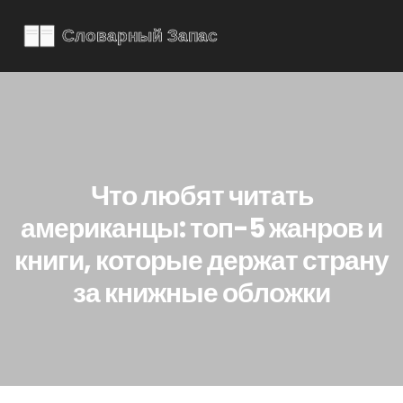
Что любят читать
американцы: топ-5 жанров и
книги, которые держат страну
за книжные обложки