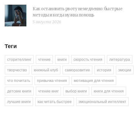
Как остановить рвоту немедленно: быстрые
методы и когда нужна помощь
5 августа 2026
Теги
сторителлинг
чтение
книги
скорость чтения
литература
творчество
книжный клуб
саморазвитие
история
эмоции
что почитать
привычка чтения
мотивация для чтения
детские книги
чтение книг
выбор книги
книги для чтения
лучшие книги
как читать быстрее
эмоциональный интеллект