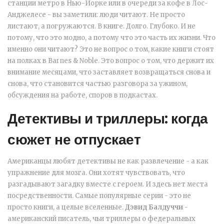
станции метро в Нью-Йорке или в очереди за кофе в Лос-
Анджелесе - вы заметили: люди читают. Не просто
листают, а погружаются. В книге. Долго. Глубоко. И не
потому, что это модно, а потому что это часть их жизни. Что
именно они читают? Это не вопрос о том, какие книги стоят
на полках в Barnes & Noble. Это вопрос о том, что держит их
внимание месяцами, что заставляет возвращаться снова и
снова, что становится частью разговора за ужином,
обсуждения на работе, споров в подкастах.
Детективы и триллеры: когда
сюжет не отпускает
Американцы любят детективы не как развлечение - а как
упражнение для мозга. Они хотят чувствовать, что
разгадывают загадку вместе с героем. И здесь нет места
посредственности. Самые популярные серии - это не
просто книги, а целые вселенные.
Дэвид Балдуччи
-
американский писатель, чьи триллеры о федеральных