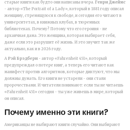
старые книги как будто они написаны вчера.
Генри Джеймс
-
автор «The Portrait of a Lady», который в 1881 году описал
женщину, стремящуюся к свободе, и сегодня его читают в
университетах, в книжных клубах, в тюремных
библиотеках
. Почему? Потому что его героиня - не
архаичная дама. Это женщина, которая выбирает себя,
даже если это разрушит её жизнь. И это звучит так же
актуально, как и в 2026 году.
А
Рэй Брэдбери
-
автор «Fahrenheit 451», который
предупреждал о потере книг, а теперь его читают как
манифест против алгоритмов, которые диктуют, что мы
должны думать
. Его книги не устарели - они стали
пророчествами. И читатели понимают: если ты не читаешь
«Fahrenheit 451» сегодня - ты уже живешь в мире, который
он описал.
Почему именно эти книги?
Американцы не выбирают книги случайно. Они выбирают