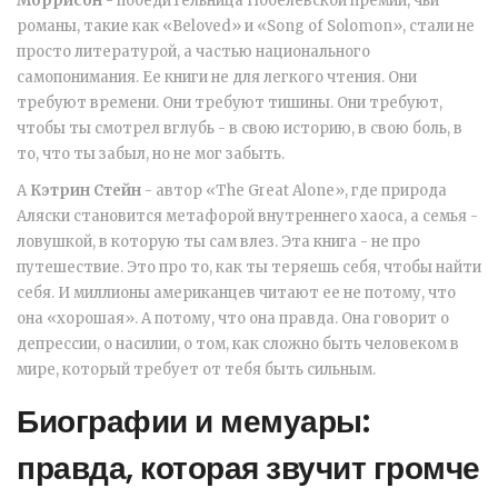
Моррисон
-
победительница Нобелевской премии, чьи
романы, такие как «Beloved» и «Song of Solomon», стали не
просто литературой, а частью национального
самопонимания
. Ее книги не для легкого чтения. Они
требуют времени. Они требуют тишины. Они требуют,
чтобы ты смотрел вглубь - в свою историю, в свою боль, в
то, что ты забыл, но не мог забыть.
А
Кэтрин Стейн
-
автор «The Great Alone», где природа
Аляски становится метафорой внутреннего хаоса, а семья -
ловушкой, в которую ты сам влез
. Эта книга - не про
путешествие. Это про то, как ты теряешь себя, чтобы найти
себя. И миллионы американцев читают ее не потому, что
она «хорошая». А потому, что она правда. Она говорит о
депрессии, о насилии, о том, как сложно быть человеком в
мире, который требует от тебя быть сильным.
Биографии и мемуары:
правда, которая звучит громче