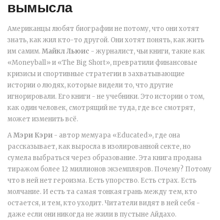
вымысла
Американцы любят биографии не потому, что они хотят
знать, как жил кто-то другой. Они хотят понять, как жить
им самим.
Майкл Льюис
-
журналист, чьи книги, такие как
«Moneyball» и «The Big Short», превратили финансовые
кризисы и спортивные стратегии в захватывающие
истории о людях, которые видели то, что другие
игнорировали
. Его книги - не учебники. Это истории о том,
как один человек, смотрящий не туда, где все смотрят,
может изменить всё.
А
Мэри Кэри
-
автор мемуара «Educated», где она
рассказывает, как выросла в изолированной секте, но
сумела выбраться через образование
. Эта книга продана
тиражом более 12 миллионов экземпляров. Почему? Потому
что в ней нет героизма. Есть упорство. Есть страх. Есть
молчание. И есть та самая тонкая грань между тем, кто
остается, и тем, кто уходит. Читатели видят в ней себя -
даже если они никогда не жили в пустыне Айдахо.