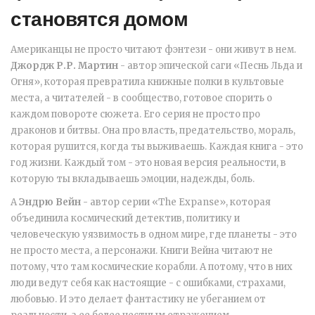
становятся домом
Американцы не просто читают фэнтези - они живут в нем.
Джордж Р.Р. Мартин
-
автор эпической саги «Песнь Льда и
Огня», которая превратила книжные полки в культовые
места, а читателей - в сообщество, готовое спорить о
каждом повороте сюжета
. Его серия не просто про
драконов и битвы. Она про власть, предательство, мораль,
которая рушится, когда ты выживаешь. Каждая книга - это
год жизни. Каждый том - это новая версия реальности, в
которую ты вкладываешь эмоции, надежды, боль.
А
Эндрю Вейн
-
автор серии «The Expanse», которая
объединила космический детектив, политику и
человеческую уязвимость в одном мире, где планеты - это
не просто места, а персонажи
. Книги Вейна читают не
потому, что там космические корабли. А потому, что в них
люди ведут себя как настоящие - с ошибками, страхами,
любовью. И это делает фантастику не убеганием от