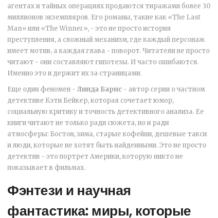
агентах и тайных операциях продаются тиражами более 30
миллионов экземпляров
. Его романы, такие как «The Last
Man» или «The Winner», - это не просто история
преступления, а сложный механизм, где каждый персонаж
имеет мотив, а каждая глава - поворот. Читатели не просто
читают - они составляют гипотезы. И часто ошибаются.
Именно это и держит их за страницами.
Еще один феномен -
Линда Барнс
-
автор серии о частном
детективе Кэти Бейкер, которая сочетает юмор,
социальную критику и точность детективного анализа
. Ее
книги читают не только ради сюжета, но и ради
атмосферы: Бостон, зима, старые кофейни, дешевые такси
и люди, которые не хотят быть найденными. Это не просто
детектив - это портрет Америки, которую никто не
показывает в фильмах.
Фэнтези и научная
фантастика: миры, которые