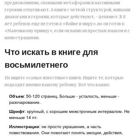
предложениями, сложными метафорами и пассивными
героями отпугивают. А книги с четкой структурой, живыми
диалогами и героями, которые действуют, - цепляют. В 8
лет ребенок еще не готов к «Войне и миру», но он готов к
«Маленькому принцу», если он написан простым языком и с
иллюстрациями.
Что искать в книге для
восьмилетнего
Не ищите «самые известные» книги. Ищите те, которые
подходят именно вашему ребенку. Вот что важно:
Объем
: 50-120 страниц. Больше - усталость, меньше -
разочарование.
Шрифт
: крупный, с хорошим межстрочным интервалом. Не
меньше 14 пт.
Иллюстрации
: не просто украшение, а часть
повествования. Они помогают понять эмоции, действия,