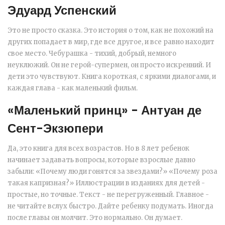
Эдуард Успенский
Это не просто сказка. Это история о том, как не похожий на
других попадает в мир, где все другое, и все равно находит
свое место. Чебурашка - тихий, добрый, немного
неуклюжий. Он не герой-супермен, он просто искренний. И
дети это чувствуют. Книга короткая, с яркими диалогами, и
каждая глава - как маленький фильм.
«Маленький принц» - Антуан де
Сент-Экзюпери
Да, это книга для всех возрастов. Но в 8 лет ребенок
начинает задавать вопросы, которые взрослые давно
забыли: «Почему люди гонятся за звездами?» «Почему роза
такая капризная?» Иллюстрации в изданиях для детей -
простые, но точные. Текст - не перегруженный. Главное -
не читайте вслух быстро. Дайте ребенку подумать. Иногда
после главы он молчит. Это нормально. Он думает.