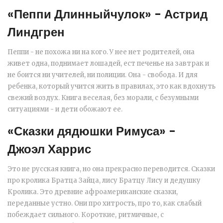
«Пеппи Длинныйчулок» - Астрид
Линдгрен
Пеппи - не похожа ни на кого. У нее нет родителей, она
живет одна, поднимает лошадей, ест печенье на завтрак и
не боится ни учителей, ни полиции. Она - свобода. И для
ребенка, который учится жить в правилах, это как вдохнуть
свежий воздух. Книга веселая, без морали, с безумными
ситуациями - и дети обожают ее.
«Сказки дядюшки Римуса» -
Джоэл Харрис
Это не русская книга, но она прекрасно переводится. Сказки
про кролика Братца Зайца, лису Братцу Лису и дедушку
Кролика. Это древние афроамериканские сказки,
переданные устно. Они про хитрость, про то, как слабый
побеждает сильного. Короткие, ритмичные, с