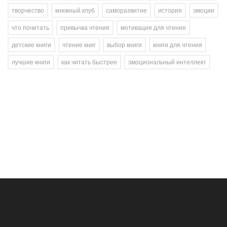
творчество
книжный клуб
саморазвитие
история
эмоции
что почитать
привычка чтения
мотивация для чтения
детские книги
чтение книг
выбор книги
книги для чтения
лучшие книги
как читать быстрее
эмоциональный интеллект