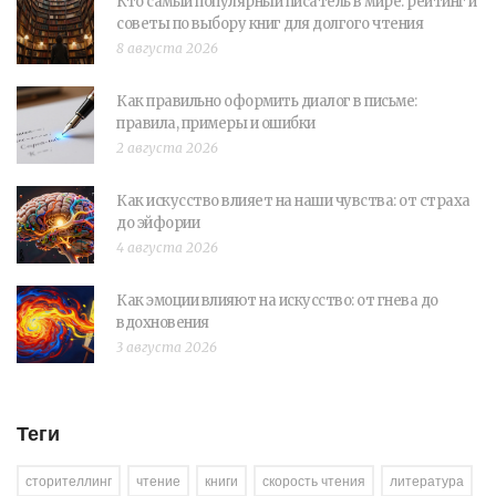
Кто самый популярный писатель в мире: рейтинг и
советы по выбору книг для долгого чтения
8 августа 2026
Как правильно оформить диалог в письме:
правила, примеры и ошибки
2 августа 2026
Как искусство влияет на наши чувства: от страха
до эйфории
4 августа 2026
Как эмоции влияют на искусство: от гнева до
вдохновения
3 августа 2026
Теги
сторителлинг
чтение
книги
скорость чтения
литература