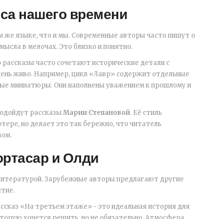
оса нашего времени
м же языке, что и мы. Современные авторы часто пишут о
мысла в мелочах. Это близко и понятно.
го рассказы часто сочетают исторические детали с
ень живо. Например, цикл «Лавр» содержит отдельные
ные миниатюры. Они наполнены уважением к прошлому и
 подойдут рассказы
Марии Степановой
. Её стиль
отере, но делает это так бережно, что читатель
вом.
ртасар и Олди
 литературой. Зарубежные авторы предлагают другие
тие.
ссказ «На третьем этаже» - это идеальная история для
 которую хочется решить, но не обязательно. Атмосфера