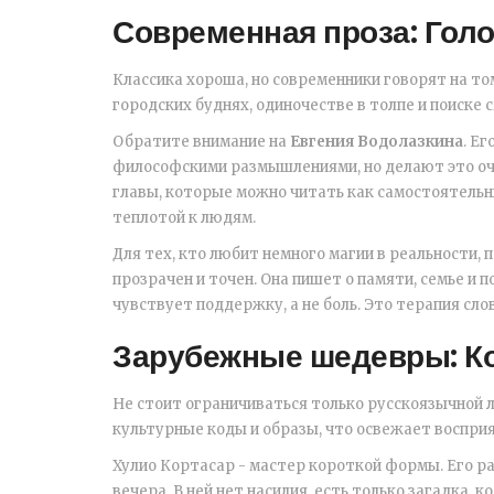
Современная проза: Гол
Классика хороша, но современники говорят на то
городских буднях, одиночестве в толпе и поиске с
Обратите внимание на
Евгения Водолазкина
. Е
философскими размышлениями, но делают это оч
главы, которые можно читать как самостоятель
теплотой к людям.
Для тех, кто любит немного магии в реальности,
прозрачен и точен. Она пишет о памяти, семье и п
чувствует поддержку, а не боль. Это терапия сло
Зарубежные шедевры: Ко
Не стоит ограничиваться только русскоязычной
культурные коды и образы, что освежает восприя
Хулио Кортасар - мастер короткой формы. Его ра
вечера. В ней нет насилия, есть только загадка,