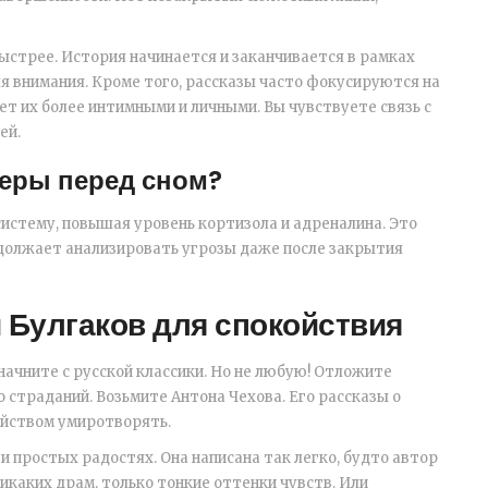
ыстрее. История начинается и заканчивается в рамках
ля внимания. Кроме того, рассказы часто фокусируются на
ет их более интимными и личными. Вы чувствуете связь с
ей.
леры перед сном?
стему, повышая уровень кортизола и адреналина. Это
одолжает анализировать угрозы даже после закрытия
и Булгаков для спокойствия
начните с русской классики. Но не любую! Отложите
 страданий. Возьмите Антона Чехова. Его рассказы о
йством умиротворять.
 и простых радостях. Она написана так легко, будто автор
каких драм, только тонкие оттенки чувств. Или