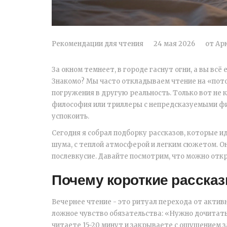
Рекомендации для чтения
24 мая 2026
от
Ар
За окном темнеет, в городе гаснут огни, а вы всё
Знакомо? Мы часто откладываем чтение на «пото
погружения в другую реальность. Только вот не
философия или триллеры с непредсказуемыми фин
успокоить.
Сегодня я собрал подборку рассказов, которые и
шума, с теплой атмосферой и легким сюжетом. О
послевкусие. Давайте посмотрим, что можно откр
Почему короткие расска
Вечернее чтение - это ритуал перехода от актив
ложное чувство обязательства: «Нужно дочитать 
читаете 15-20 минут и закрываете с ощущением