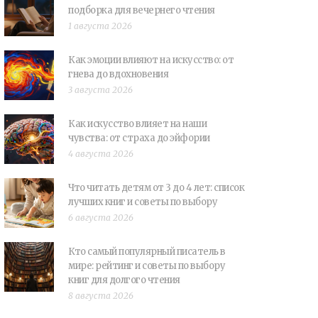
подборка для вечернего чтения
1 августа 2026
Как эмоции влияют на искусство: от
гнева до вдохновения
3 августа 2026
Как искусство влияет на наши
чувства: от страха до эйфории
4 августа 2026
Что читать детям от 3 до 4 лет: список
лучших книг и советы по выбору
6 августа 2026
Кто самый популярный писатель в
мире: рейтинг и советы по выбору
книг для долгого чтения
8 августа 2026