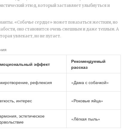
истический этюд, который заставляет улыбнуться и
ианты. «Собачье сердце» может показаться жестким, но
лабости, оно становится очень смешным и даже теплым. А
орая увлекает, но не пугает.
ения
Рекомендуемый
моциональный эффект
рассказ
миротворение, рефлексия
«Дама с собачкой»
егкость, интерес
«Роковые яйца»
армония, эстетическое
«Лёгкая пыль»
довольствие