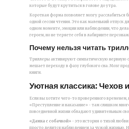
которые будут крутиться в голове до утра.
Короткая форма позволяет мозгу расслабиться б
одной сессии чтения. Это как маленький отпуск д
одном моменте, эмоции или наблюдении, что дела
героем, но не теряете себя в лабиринте персонаж
Почему нельзя читать трил
Триллеры активируют симпатическую нервную си
мешает переходу в фазу глубокого сна. Мозг пр
книги.
Уютная классика: Чехов 
Если вы хотите чего-то проверенного временем, 
«Преступление и наказание» - там слишком много
повседневной жизни обладают удивительным сво
«Дамка с собачкой»
- это история о тихой любви
просто делится наблюдением за чужой жизнью. Ни