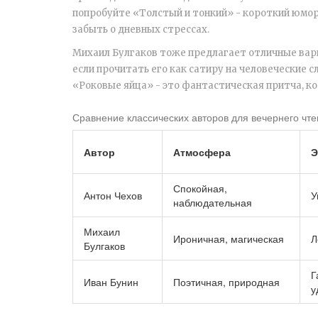
попробуйте «Толстый и тонкий» - короткий юмор
забыть о дневных стрессах.
Михаил Булгаков тоже предлагает отличные вар
если прочитать его как сатиру на человеческие с
«Роковые яйца» - это фантастическая притча, кот
Сравнение классических авторов для вечернего чт
Автор
Атмосфера
Э
Спокойная,
Антон Чехов
У
наблюдательная
Михаил
Ироничная, магическая
Л
Булгаков
Г
Иван Бунин
Поэтичная, природная
у