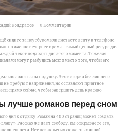
кадий Кондратов
0 Комментарии
 ещё сидите за ноутбуком или листаете ленту в телефоне.
м», но именно вечернее время - самый ценный ресурс для
 каждый текст подходит для этого момента. Тяжелая
алами могут разбудить мозг вместо того, чтобы его
деально ложатся на подушку. Это истории без лишнего
ни не требуют напряжения, но оставляют приятное
ыть прямо сейчас, чтобы завершить день красиво.
зы лучше романов перед сном
ного дня к отдыху. Роман на 400 страниц может создать
главу». Рассказ же дает свободу. Вы открываете его,
 завершенности. Нет незакрытых сюжетных линий,