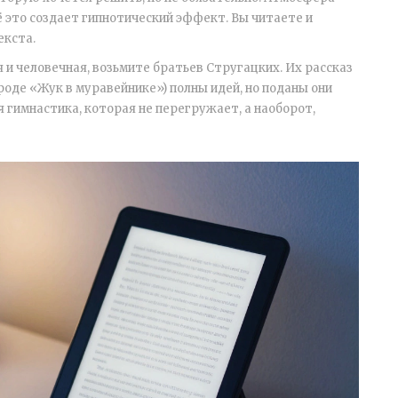
сё это создает гипнотический эффект. Вы читаете и
екста.
 и человечная, возьмите братьев Стругацких. Их рассказ
роде «Жук в муравейнике») полны идей, но поданы они
 гимнастика, которая не перегружает, а наоборот,