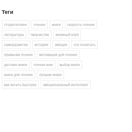
Теги
сторителлинг
чтение
книги
скорость чтения
литература
творчество
книжный клуб
саморазвитие
история
эмоции
что почитать
привычка чтения
мотивация для чтения
детские книги
чтение книг
выбор книги
книги для чтения
лучшие книги
как читать быстрее
эмоциональный интеллект