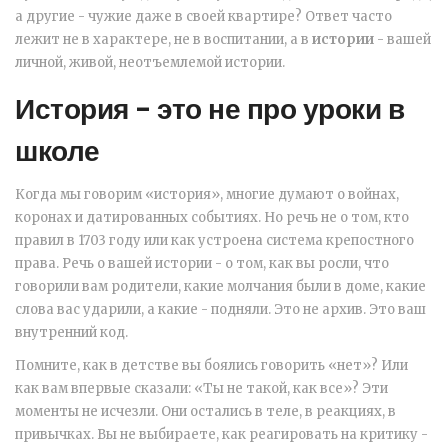
а другие - чужие даже в своей квартире? Ответ часто
лежит не в характере, не в воспитании, а в
истории
- вашей
личной, живой, неотъемлемой истории.
История - это не про уроки в
школе
Когда мы говорим «история», многие думают о войнах,
коронах и датированных событиях. Но речь не о том, кто
правил в 1703 году или как устроена система крепостного
права. Речь о вашей истории - о том, как вы росли, что
говорили вам родители, какие молчания были в доме, какие
слова вас ударили, а какие - подняли. Это не архив. Это ваш
внутренний код.
Помните, как в детстве вы боялись говорить «нет»? Или
как вам впервые сказали: «Ты не такой, как все»? Эти
моменты не исчезли. Они остались в теле, в реакциях, в
привычках. Вы не выбираете, как реагировать на критику -