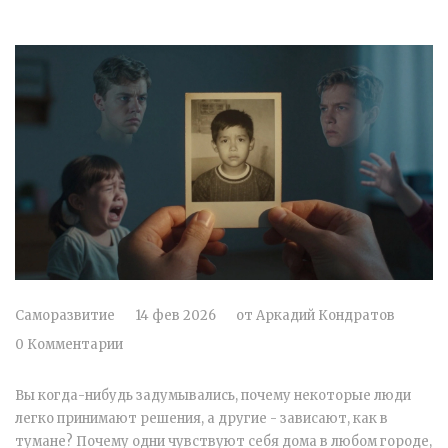
Саморазвитие
14 фев 2026
от
Аркадий Кондратов
0 Комментарии
Вы когда-нибудь задумывались, почему некоторые люди
легко принимают решения, а другие - зависают, как в
тумане? Почему одни чувствуют себя дома в любом городе,