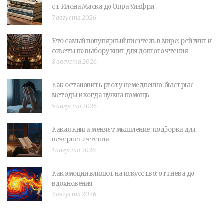
от Илона Маска до Опра Уинфри
7 августа 2026
Кто самый популярный писатель в мире: рейтинг и
советы по выбору книг для долгого чтения
8 августа 2026
Как остановить рвоту немедленно: быстрые
методы и когда нужна помощь
5 августа 2026
Какая книга меняет мышление: подборка для
вечернего чтения
1 августа 2026
Как эмоции влияют на искусство: от гнева до
вдохновения
3 августа 2026