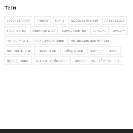
Теги
сторителлинг
чтение
книги
скорость чтения
литература
творчество
книжный клуб
саморазвитие
история
эмоции
что почитать
привычка чтения
мотивация для чтения
детские книги
чтение книг
выбор книги
книги для чтения
лучшие книги
как читать быстрее
эмоциональный интеллект