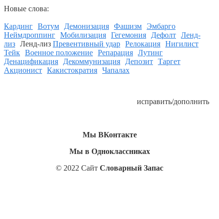
Новые слова:
Кардинг
Вотум
Демонизация
Фашизм
Эмбарго
Неймдроппинг
Мобилизация
Гегемония
Дефолт
Ленд-
лиз
Ленд-лиз
Превентивный удар
Релокация
Нигилист
Тейк
Военное положение
Репарация
Лутинг
Денацификация
Декоммунизация
Депозит
Таргет
Акционист
Какистократия
Чапалах
исправить/дополнить
Мы ВКонтакте
Мы в Одноклассниках
© 2022 Сайт
Словарный Запас