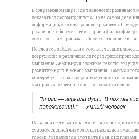
В современном мире, где технологии развиваютс
показаться делом прошлого. Но на самом деле, 
информации, но и внутреннего развития. Прежде 
различных областей: от истории и философии до 
помогают нам принимать более осознанные и взв
Не следует забывать и о том, как чтение влияет 
погружение в различные литературные произвде
мышление. Анализируя сложные тексты, мы учимс
развитию критического мышления. Помимо этого
оно требует от нас сосредоточенности и внимани
мы привыкли читать короткие новости или посты 
"Книги — зеркала души. В них мы ви
переживаний." — Умный человек
Но важна не только практическая польза, но и эм
художественной литературы развивает эмпатию 
героев, мы начинаем смотреть на мир их глазами