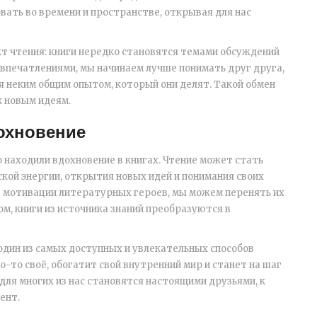
вать во времени и пространстве, открывая для нас
т чтения: книги нередко становятся темами обсуждений
и впечатлениями, мы начинаем лучше понимать друг друга,
я неким общим опытом, который они делят. Такой обмен
к новым идеям.
охновение
 находили вдохновение в книгах. Чтение может стать
ой энергии, открытия новых идей и понимания своих
 в мотивации литературных героев, мы можем перенять их
ом, книги из источника знаний преобразуются в
 один из самых доступных и увлекательных способов
о-то своё, обогатит свой внутренний мир и станет на шаг
 для многих из нас становятся настоящими друзьями, к
ент.