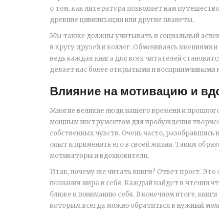
о том, как литература позволяет нам путешество
древние цивилизации или другие планеты.
Мы также должны учитывать и социальный аспек
в кругу друзей и коллег. Обмениваясь мнениями 
ведь каждая книга для всех читателей становитс
делает нас более открытыми и восприимчивыми 
Влияние на мотивацию и вд
Многие великие люди нашего времени и прошлого
мощным инструментом для пробуждения творческ
собственных чувств. Очень часто, разобравшись
опыт и применить его в своей жизни. Таким образ
мотиваторы и вдохновители.
Итак, почему же читать книги? Ответ прост. Это
познания мира и себя. Каждый найдет в чтении чт
ближе к пониманию себя. В конечном итоге, книги
которым всегда можно обратиться в нужный мом