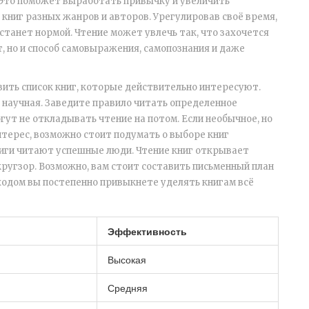
. Это поможет выработать привычку и увеличить
 книг разных жанров и авторов. Урегулировав своё время,
станет нормой. Чтение может увлечь так, что захочется
ст, но и способ самовыражения, самопознания и даже
авить список книг, которые действительно интересуют.
 научная. Заведите правило читать определенное
гут не откладывать чтение на потом. Если необычное, но
нтерес, возможно стоит подумать о выборе книг
ниги читают успешные люди. Чтение книг открывает
ругзор. Возможно, вам стоит составить письменный план
ходом вы постепенно привыкнете уделять книгам всё
Эффективность
Высокая
Средняя