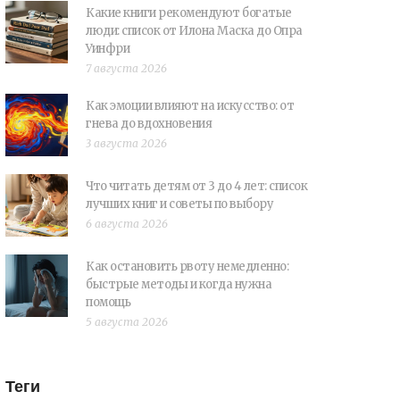
Какие книги рекомендуют богатые
люди: список от Илона Маска до Опра
Уинфри
7 августа 2026
Как эмоции влияют на искусство: от
гнева до вдохновения
3 августа 2026
Что читать детям от 3 до 4 лет: список
лучших книг и советы по выбору
6 августа 2026
Как остановить рвоту немедленно:
быстрые методы и когда нужна
помощь
5 августа 2026
Теги