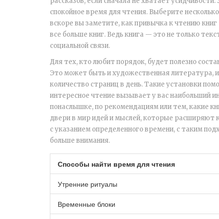
рассказов, если сначала не хватает усидчивости
спокойное время для чтения. Выберите несколько
вскоре вы заметите, как привычка к чтению книг 
все больше книг. Ведь книга — это не только тек
социальной связи.
Для тех, кто любит порядок, будет полезно сост
Это может быть и художественная литература, и
количество страниц в день. Такие установки помо
интересное чтение вызывает у вас наибольший и
понаслышке, по рекомендациям или тем, какие к
двери в мир идей и мыслей, которые расширяют к
с указанием определенного времени, с таким под
больше внимания.
Способы найти время для чтения
Утренние ритуалы
Временные блоки