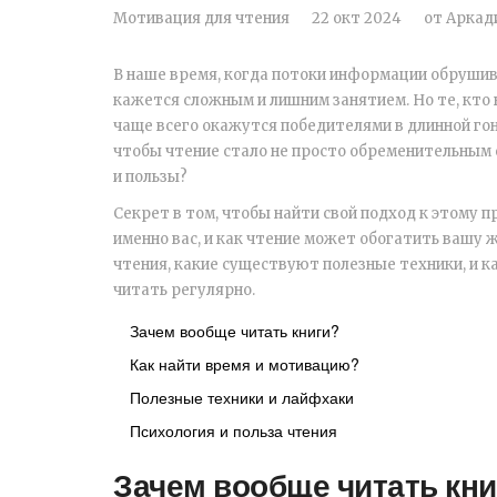
Мотивация для чтения
22 окт 2024
от
Аркад
В наше время, когда потоки информации обрушив
кажется сложным и лишним занятием. Но те, кто в
чаще всего окажутся победителями в длинной гон
чтобы чтение стало не просто обременительным
и пользы?
Секрет в том, чтобы найти свой подход к этому п
именно вас, и как чтение может обогатить вашу 
чтения, какие существуют полезные техники, и к
читать регулярно.
Зачем вообще читать книги?
Как найти время и мотивацию?
Полезные техники и лайфхаки
Психология и польза чтения
Зачем вообще читать кни