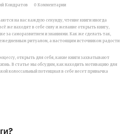
ий Кондратов
0 Комментарии
аются на нас каждую секунду, чтение книги иногда
сё же находят в себе силу и желание открыть книгу,
ке за саморазвитием и знаниями. Как же сделать так,
 ежедневным ритуалом, а настоящим источником радости
роцессу, открыть для себя, какие книги захватывают
жизнь. В статье мы обсудим, как находить мотивацию для
акой колоссальный потенциал в себе несет привычка
ги?