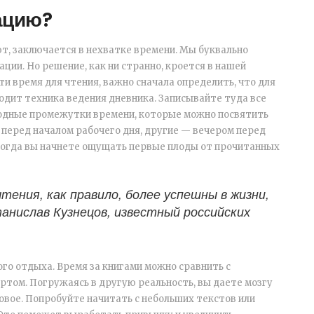
ацию?
ют, заключается в нехватке времени. Мы буквально
ции. Но решение, как ни странно, кроется в нашей
и время для чтения, важно сначала определить, что для
одит техника ведения дневника. Записывайте туда все
бодные промежутки времени, которые можно посвятить
перед началом рабочего дня, другие — вечером перед
когда вы начнете ощущать первые плоды от прочитанных
тения, как правило, более успешны в жизни,
анислав Кузнецов, известный российских
ого отдыха. Время за книгами можно сравнить с
ртом. Погружаясь в другую реальность, вы даете мозгу
овое. Попробуйте начитать с небольших текстов или