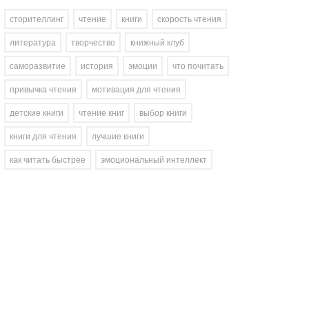
сторителлинг
чтение
книги
скорость чтения
литература
творчество
книжный клуб
саморазвитие
история
эмоции
что почитать
привычка чтения
мотивация для чтения
детские книги
чтение книг
выбор книги
книги для чтения
лучшие книги
как читать быстрее
эмоциональный интеллект