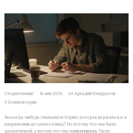
Сторителлинг
16 янв 2026
от
Аркадий Кондратов
0 Комментарии
Вы когда-нибудь слышали историю, которая держала вас в
напряжении до самого конца? Не потому что она была
драматичной, а потому что она
захватывала
. Ты не