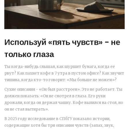
Используй «пять чувств» - не
только глаза
Ты когда-нибудь слышал, как шуршит бумага, когда ее
рвут? Как пахнет кофе в 7 утра в пустом офисе? Как звучит
тишина, когда кто-то говорит: «Мы больше не можем»?
Сухие описания - «Он был расстроен». Это не работает. Ты
должен показать: «Он не смотрел в глаза. Его руки
дрожали, когда он держал чашку. Кофе вылился на стол, но
он не стал вытирать».
В 2025 году исследование в СПбГУ показало: истории,
содержащие хотя бы три описания чувств (запах, звук,