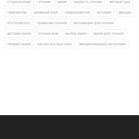
сторителлинг
чтение
книги
скорость чтения
литература
творчество
книжный клуб
саморазвитие
история
эмоции
что почитать
привычка чтения
мотивация для чтения
детские книги
чтение книг
выбор книги
книги для чтения
лучшие книги
как читать быстрее
эмоциональный интеллект