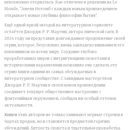
невозможно оторваться. Как отмечено в рецензии на Le
Monde, "Амели Нотомб с каждым новым произведением
открывает новые глубины философии бытия".
Ещё одной яркой звездой на литературном горизонте
остаётся Джордж Р. Р. Мартин, автора эпической саги. В
2024 году он представил долгожданное продолжение своей
серии, которое, безусловно, вновь завладело вниманием его
поклонников по всему миру. Создание глубоко
проработанных миров с интригующими сюжетами и
историческими параллелями позволило ему сделать эту
серию книги одними из самых обсуждаемых в
литературном сообществе. С завидным мастерством
Джордж Р. Р. Мартин в своем новом произведении
соединяет текущее общественное настроение с
фэнтезийным окружением, сообщая им особый оттенок
актуальности.
Книги
этих авторов не только занимают первые строчки в
чартах продаж, но и становятся предметом горячих
обсуждений. Хитрость сюжета и тщательная проработка