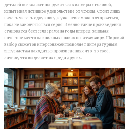
деталей позволяют погружаться в их миры с головой,
испытывая истинное удовольствие от чтения. Стоит лишь
начать читать одну книгу, и уже невозможно оторваться,
пока не закончится вся серия. Именно такие произведения
становятся бестселлерами на годы вперед, занимая
почётное место на книжных полках по всему миру. Широкий
выбор сюжетов и персонажей позволяет литературным
энтузиастам находить в произведениях что-то своё,
личное, что выделяет их среди других.