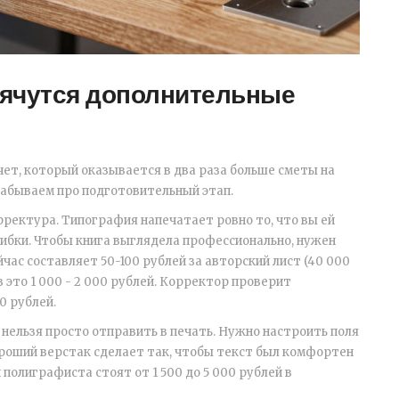
рячутся дополнительные
ет, который оказывается в два раза больше сметы на
забываем про подготовительный этап.
рректура
. Типография напечатает ровно то, что вы ей
шибки. Чтобы книга выглядела профессионально, нужен
час составляет 50-100 рублей за авторский лист (40 000
в это 1 000 - 2 000 рублей. Корректор проверит
0 рублей.
d нельзя просто отправить в печать. Нужно настроить поля
роший верстак сделает так, чтобы текст был комфортен
и полиграфиста стоят от 1 500 до 5 000 рублей в