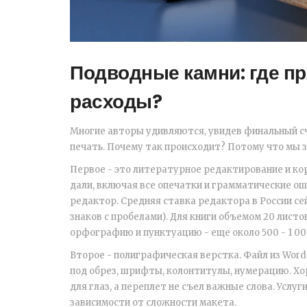
Подводные камни: где п
расходы?
Многие авторы удивляются, увидев финальный сч
печать. Почему так происходит? Потому что мы 
Первое - это
литературное редактирование и ко
дали, включая все опечатки и грамматические о
редактор. Средняя ставка редактора в России сей
знаков с пробелами). Для книги объемом 20 листо
орфографию и пунктуацию - еще около 500 - 1 00
Второе -
полиграфическая верстка
. Файл из Wor
под обрез, шрифты, колонтитулы, нумерацию. Хо
для глаз, а переплет не съел важные слова. Услуг
зависимости от сложности макета.