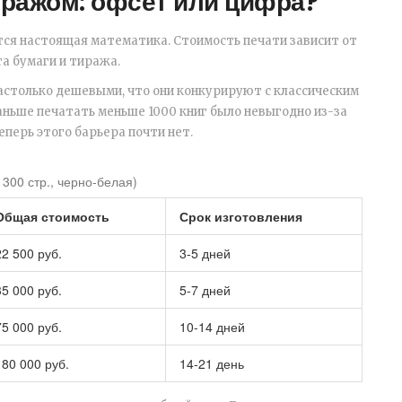
иражом: офсет или цифра?
тся настоящая математика. Стоимость печати зависит от
а бумаги и тиража.
настолько дешевыми, что они конкурируют с классическим
аньше печатать меньше 1000 книг было невыгодно из-за
еперь этого барьера почти нет.
300 стр., черно-белая)
Общая стоимость
Срок изготовления
22 500 руб.
3-5 дней
35 000 руб.
5-7 дней
75 000 руб.
10-14 дней
180 000 руб.
14-21 день