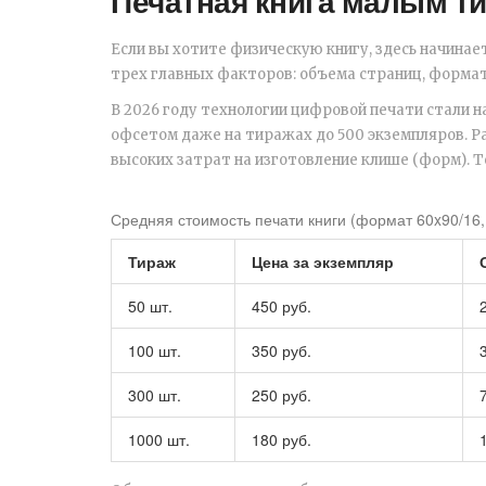
Печатная книга малым т
Если вы хотите физическую книгу, здесь начинае
трех главных факторов: объема страниц, формат
В 2026 году технологии цифровой печати стали 
офсетом даже на тиражах до 500 экземпляров. Р
высоких затрат на изготовление клише (форм). Т
Средняя стоимость печати книги (формат 60x90/16, 
Тираж
Цена за экземпляр
50 шт.
450 руб.
100 шт.
350 руб.
300 шт.
250 руб.
1000 шт.
180 руб.