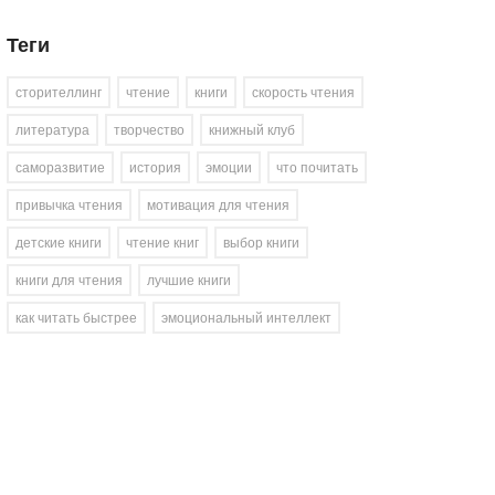
Теги
сторителлинг
чтение
книги
скорость чтения
литература
творчество
книжный клуб
саморазвитие
история
эмоции
что почитать
привычка чтения
мотивация для чтения
детские книги
чтение книг
выбор книги
книги для чтения
лучшие книги
как читать быстрее
эмоциональный интеллект