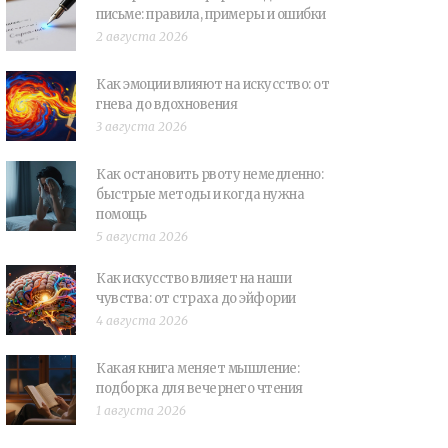
письме: правила, примеры и ошибки
2 августа 2026
Как эмоции влияют на искусство: от
гнева до вдохновения
3 августа 2026
Как остановить рвоту немедленно:
быстрые методы и когда нужна
помощь
5 августа 2026
Как искусство влияет на наши
чувства: от страха до эйфории
4 августа 2026
Какая книга меняет мышление:
подборка для вечернего чтения
1 августа 2026