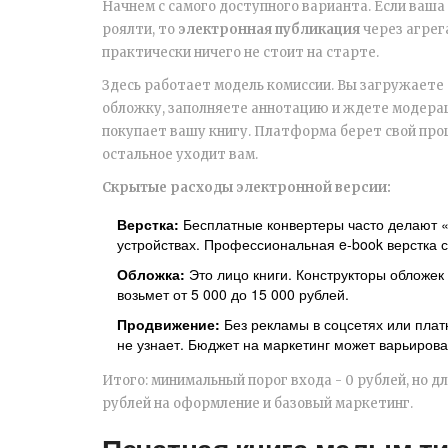
Начнем с самого доступного варианта. Если ваша
роялти, то
электронная публикация
через агрег
практически ничего не стоит на старте.
Здесь работает модель комиссии. Вы загружаете 
обложку, заполняете аннотацию и ждете модерац
покупает вашу книгу. Платформа берет свой про
остальное уходит вам.
Скрытые расходы электронной версии:
Верстка:
Бесплатные конвертеры часто делают «к
устройствах. Профессиональная e-book верстка ст
Обложка:
Это лицо книги. Конструкторы обложек
возьмет от 5 000 до 15 000 рублей.
Продвижение:
Без рекламы в соцсетях или пла
не узнает. Бюджет на маркетинг может варьироват
Итого: минимальный порог входа - 0 рублей, но д
рублей на оформление и базовый маркетинг.