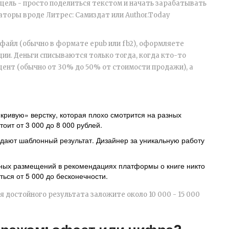
 цель - просто поделиться текстом и начать зарабатывать
аторы вроде Литрес: Самиздат или Author.Today
файл (обычно в формате epub или fb2), оформляете
ии. Деньги списываются только тогда, когда кто-то
цент (обычно от 30% до 50% от стоимости продажи), а
ривую» верстку, которая плохо смотрится на разных
оит от 3 000 до 8 000 рублей.
 дают шаблонный результат. Дизайнер за уникальную работу
тных размещений в рекомендациях платформы о книге никто
ься от 5 000 до бесконечности.
ля достойного результата заложите около 10 000 - 15 000