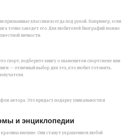
и признанные классики всегда под рукой. Например, если
инга точно заведет его. Для любителей биографий можно
известной личности.
это спорт, подберите книгу о знаменитом спортсмене или
иги — отличный выбор для тех, кто любит готовить.
получателя.
афом автора. Это придаст подарку уникальности и
омы и энциклопедии
 и красивы внешне. Они станут украшением любой