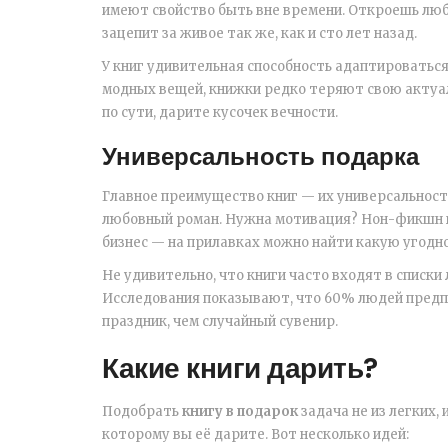
имеют свойство быть вне времени. Откроешь люб
зацепит за живое так же, как и сто лет назад.
У книг удивительная способность адаптироваться
модных вещей, книжки редко теряют свою актуал
по сути, дарите кусочек вечности.
Универсальность подарка
Главное преимущество книг — их универсальност
любовный роман. Нужна мотивация? Нон-фикшн кни
бизнес — на прилавках можно найти какую угодн
Не удивительно, что книги часто входят в списки
Исследования показывают, что 60% людей предпо
праздник, чем случайный сувенир.
Какие книги дарить?
Подобрать
книгу в подарок
задача не из легких,
которому вы её дарите. Вот несколько идей: