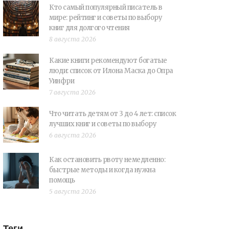
Кто самый популярный писатель в
мире: рейтинг и советы по выбору
книг для долгого чтения
8 августа 2026
Какие книги рекомендуют богатые
люди: список от Илона Маска до Опра
Уинфри
7 августа 2026
Что читать детям от 3 до 4 лет: список
лучших книг и советы по выбору
6 августа 2026
Как остановить рвоту немедленно:
быстрые методы и когда нужна
помощь
5 августа 2026
Теги