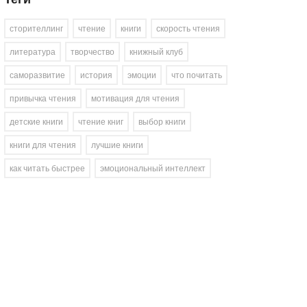
сторителлинг
чтение
книги
скорость чтения
литература
творчество
книжный клуб
саморазвитие
история
эмоции
что почитать
привычка чтения
мотивация для чтения
детские книги
чтение книг
выбор книги
книги для чтения
лучшие книги
как читать быстрее
эмоциональный интеллект