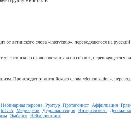
новую группу ВКонтакте:
 от латинского слова «interventio», переводящегося на русский 
от латинского словосочетания «con cubare», переводящегося на
изм. Происходит от английского слова «demonization», перевод
Небинарная персона
Румтур
Протагонист
Аффилиация
Гряз
БПЛА
Медиафейк
Дедолларизация
Интертеймент
Десижн м
изм
Эмбарго
Неймдроппинг