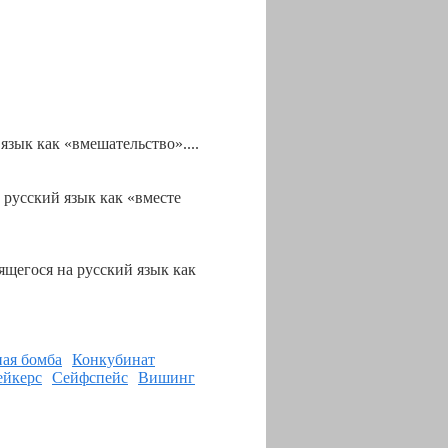
язык как «вмешательство»....
 русский язык как «вместе
ящегося на русский язык как
ная бомба
Конкубинат
ейкерс
Сейфспейс
Вишинг