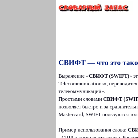
СВИФТ — что это такое
Выражение «
СВИФТ (SWIFT)
» э
Telecommunications», переводитс
телекоммуникаций».
Простыми словами
СВИФТ (SWIF
позволяет быстро и за сравнитель
Mastercard, SWIFT пользуются тол
Пример использования слова:
СВИ
- США задумали отключить Росси