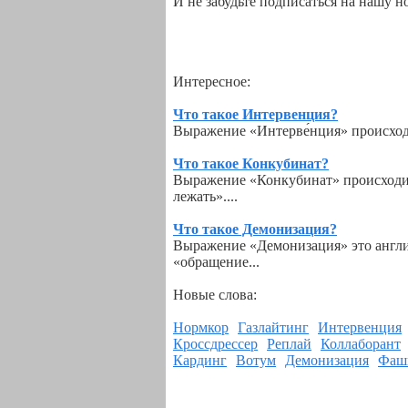
И не забудьте подписаться на нашу 
Интересное:
Что такое Интервенция?
Выражение «Интерве́нция» происходит
Что такое Конкубинат?
Выражение «Конкубинат» происходит 
лежать»....
Что такое Демонизация?
Выражение «Демонизация» это англиц
«обращение...
Новые слова:
Нормкор
Газлайтинг
Интервенция
Кроссдрессер
Реплай
Коллаборант
Кардинг
Вотум
Демонизация
Фаш