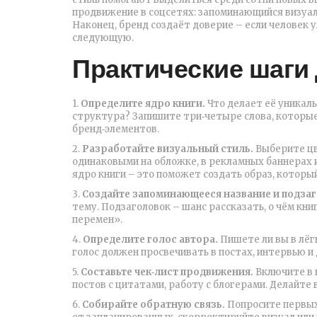
продвижение в соцсетях: запоминающийся визуал
Наконец, бренд создаёт доверие – если человек у
следующую.
Практические шаги
1.
Определите ядро книги.
Что делает её уникал
структура? Запишите три‑четыре слова, которые 
бренд‑элементов.
2.
Разработайте визуальный стиль.
Выберите цв
одинаковыми на обложке, в рекламных баннерах и
ядро книги – это поможет создать образ, которы
3.
Создайте запоминающееся название и подзаг
тему. Подзаголовок – шанс рассказать, о чём кни
перемен».
4.
Определите голос автора.
Пишете ли вы в лёг
голос должен просвечивать в постах, интервью и 
5.
Составьте чек‑лист продвижения.
Включите в 
постов с цитатами, работу с блогерами. Делайте 
6.
Собирайте обратную связь.
Попросите первых 