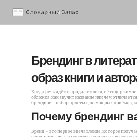
Брендинг в литерат
образ книги и автор
Когда речь идёт о продаже книги, её содержимое
обложка, как звучит название или чем отличается
брендинг – набор простых, но мощных приёмов, 
Почему брендинг в
Бренд – это первое впечатление, которое получ
стиль помогают выделиться среди сотни новых в