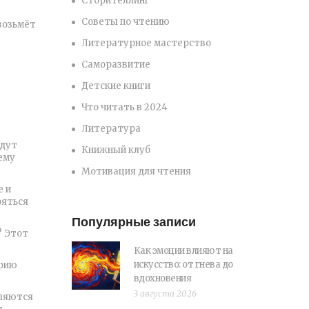
Сторителлинг
Советы по чтению
 возьмёт
Литературное мастерство
Саморазвитие
Детские книги
Что читать в 2024
Литература
удут
Книжный клуб
ему
Мотивация для чтения
е и
ояться
Популярные записи
? Этот
Как эмоции влияют на
искусство: от гнева до
ерию
вдохновения
3 августа 2026
аляются