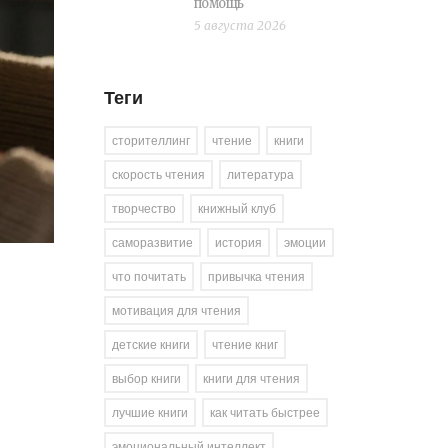
помощь
5 августа 2026
Теги
сторителлинг
чтение
книги
скорость чтения
литература
творчество
книжный клуб
саморазвитие
история
эмоции
что почитать
привычка чтения
мотивация для чтения
детские книги
чтение книг
выбор книги
книги для чтения
лучшие книги
как читать быстрее
эмоциональный интеллект