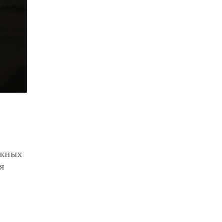
ожных
я