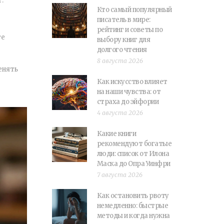
.
Кто самый популярный
писатель в мире:
рейтинг и советы по
те
выбору книг для
долгого чтения
8 августа 2026
енять
Как искусство влияет
на наши чувства: от
страха до эйфории
4 августа 2026
Какие книги
рекомендуют богатые
люди: список от Илона
Маска до Опра Уинфри
7 августа 2026
Как остановить рвоту
немедленно: быстрые
методы и когда нужна