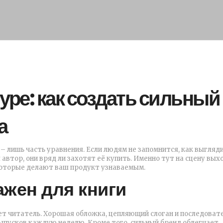
уре: как создать сильный
а
 – лишь часть уравнения. Если людям не запомнится, как выгляд
 автор, они вряд ли захотят её купить. Именно тут на сцену вых
которые делают ваш продукт узнаваемым.
ажен для книги
ает читатель. Хорошая обложка, цепляющий слоган и последоват
ыпусков каждую неделю. Кроме того, сильный бренд облегчает