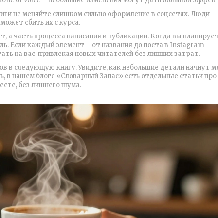
tone of voice – небольшие изменения могут дать большой эффект
иги не меняйте слишком сильно оформление в соцсетях. Люди
может сбить их с курса.
т, а часть процессa написания и публикации. Когда вы планируе
ель. Если каждый элемент – от названия до поста в Instagram –
ть на вас, привлекая новых читателей без лишних затрат.
ов в следующую книгу. Увидите, как небольшие детали начнут м
ь, в нашем блоге «Словарный Запас» есть отдельные статьи про
есте, без лишнего шума.