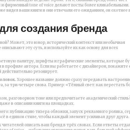
 и фирменный tone of voice делают посты более кликабельными.
же видел ваши книги и они отвечали его ожиданиям, он охотнее
 для создания бренда
ьной? Может, это юмор, исторический контекст или необычная
описывают эту суть, и используйте их как основу для всех
етовую палитру, шрифты и графические элементы, которые б
 в профиле автора. Если вы работаете с дизайнером, покажите 
й действительно резонирует.
оловок.
Хорошее название должно сразу передавать настроени
га, за три‑четыре слова. Пример: «Тёмный свет: как перестать б
ком, разговорном тоне или предпочитаете академический стиль
даже в описании книги на площадках.
него: публикацию тизера обложки, запуск рекламного ролика, с
всё в едином стиле, чтобы каждый элемент усиливал друг друга.
читателей описать ваш бренд в трёх словах. Если ответы отд