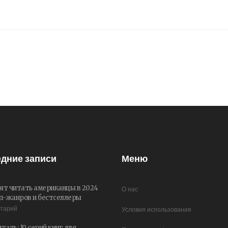
дние записи
Меню
ят читать американцы в 2024
О нас
оп-жанров и бестселлеры
нтарий
Условия использования
тать: 10 серий книг для