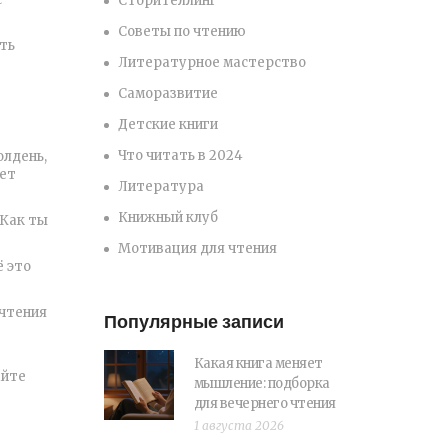
Сторителлинг
Советы по чтению
ть
Литературное мастерство
Саморазвитие
Детские книги
Что читать в 2024
олдень,
еет
Литература
Книжный клуб
«Как ты
Мотивация для чтения
ё это
 чтения
Популярные записи
Какая книга меняет
айте
мышление: подборка
для вечернего чтения
1 августа 2026