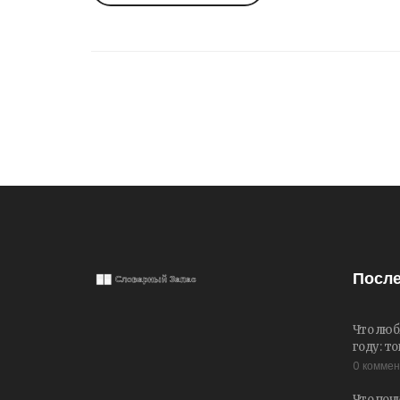
После
Что люб
году: т
0 комме
Что почи