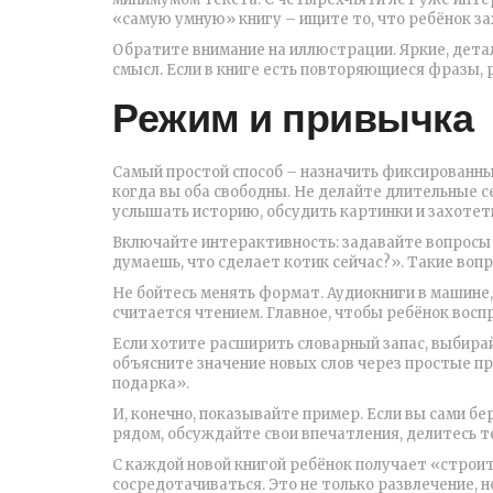
«самую умную» книгу – ищите то, что ребёнок за
Обратите внимание на иллюстрации. Яркие, дет
смысл. Если в книге есть повторяющиеся фразы, 
Режим и привычка
Самый простой способ – назначить фиксированный
когда вы оба свободны. Не делайте длительные се
услышать историю, обсудить картинки и захотет
Включайте интерактивность: задавайте вопросы о
думаешь, что сделает котик сейчас?». Такие во
Не бойтесь менять формат. Аудиокниги в машине,
считается чтением. Главное, чтобы ребёнок воспр
Если хотите расширить словарный запас, выбирай
объясните значение новых слов через простые пр
подарка».
И, конечно, показывайте пример. Если вы сами бе
рядом, обсуждайте свои впечатления, делитесь те
С каждой новой книгой ребёнок получает «строи
сосредотачиваться. Это не только развлечение, н