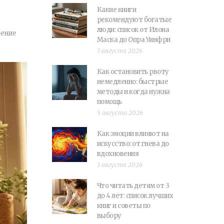
Какие книги
рекомендуют богатые
люди: список от Илона
оение
Маска до Опра Уинфри
7 августа 2026
Как остановить рвоту
немедленно: быстрые
методы и когда нужна
помощь
5 августа 2026
Как эмоции влияют на
искусство: от гнева до
вдохновения
3 августа 2026
Что читать детям от 3
до 4 лет: список лучших
книг и советы по
выбору