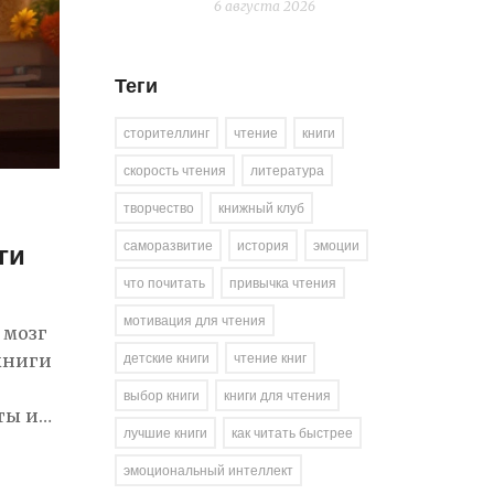
6 августа 2026
Теги
сторителлинг
чтение
книги
скорость чтения
литература
творчество
книжный клуб
саморазвитие
история
эмоции
ги
что почитать
привычка чтения
мотивация для чтения
 мозг
детские книги
чтение книг
книги
выбор книги
книги для чтения
ты и
лучшие книги
как читать быстрее
эмоциональный интеллект