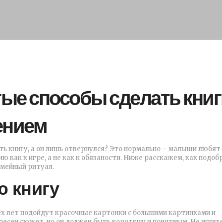
тые способы сделать кни
ением
ть книгу, а он лишь отвернулся? Это нормально – малыши любят
ию как к игре, а не как к обязаности. Ниже расскажем, как подоб
емейный ритуал.
ю книгу
ёх лет подойдут красочные картонки с большими картинками и
ресен сюжет, но он должен быть коротким и понятным. Не ищит