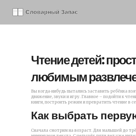
Чтение детей: прос
любимым развлеч
Вы когда‑нибудь пытались заставить ребёнка взя
движение, звуки и игру. Главное – подойти к чтен
книги, построить режим и превратить чтение в с
Как выбрать перву
Сначала смотрим на возраст. Для малышей до тр
минимумом текста. С четырёх‑пяти лет уже инте