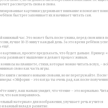
хочет рассмотреть снова и снова.
ализированные картинки удерживают внимание и помогают поня
ребёнок быстрее запоминает их и начинает читать сам.
 книжный час. Это может быть после ужина, перед сном или в п
ссии, лучше 10‑15 минут каждый день. За это время ребёнок усп
ь ещё.
 картинках, просите предсказать, что будет дальше. Пример: 
просы развивают мышление и делают процесс живым.
 комиксы на планшете, стихи, которые можно читать вслух, – вс
инимал слово как часть игры.
те книги с немного новыми словами, но не перегружайте. После
имеры: «Эйфория – это когда ты очень рад, как после получения
рёте книгу, ваш малыш увидит, что чтение – это нормально. Чит
м, что вам понравилось.
тельный материал» для воображения, улучшает речь и учится
о и важный вклад в развитие.