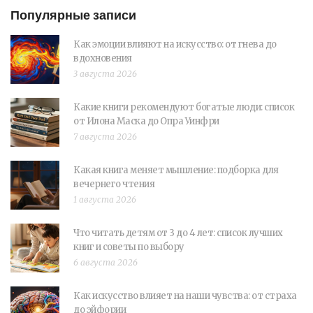
Популярные записи
Как эмоции влияют на искусство: от гнева до
вдохновения
3 августа 2026
Какие книги рекомендуют богатые люди: список
от Илона Маска до Опра Уинфри
7 августа 2026
Какая книга меняет мышление: подборка для
вечернего чтения
1 августа 2026
Что читать детям от 3 до 4 лет: список лучших
книг и советы по выбору
6 августа 2026
Как искусство влияет на наши чувства: от страха
до эйфории