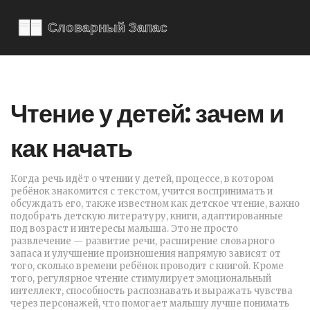
Чтение у детей: зачем и
как начать
Когда речь идёт о
чтении у детей
,
процессе, в котором
ребёнок знакомится с текстом, учится воспринимать и
обсуждать его
, также известном как
детское чтение
, важно
подобрать
детскую литературу
,
книги, адаптированные
под возраст и интересы малыша
. Это не просто
развлечение —
развитие речи
,
расширение словарного
запаса и улучшение произношения
напрямую зависят от
того, сколько времени ребёнок проводит с книгой. Кроме
того, регулярное чтение стимулирует
эмоциональный
интеллект
,
способность распознавать и выражать чувства
через персонажей
, что помогает малышу лучше понимать