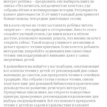
интерес ребёнка – предложить ему выбирать книгу из
списка «Что почитать, когда ничего не хочется», где
собраны лёгкие и мотивирующие истории. Регулярность
важнее длительности: 15‑20 минут каждый день приносят
больше пользы, чем редкие длительные сессии.
Ни в коем случае не стоит заставлять ребёнка читать
«впрягая» – это приводит к отторжению. Вместо этого
создайте уютный уголок, где книги лежат в лёгком
доступе, и позвольте малышу решать, что именно он хочет
открыть сейчас. Такой подход усиливает автономию и
делает процесс чтения приятным. Если хочется добавить
интерактив, попробуйте аудиокниги или совместные
чтения: они поддерживают внимание даже у самых
энергичных детей.
В дальнейшем вы найдёте у нас подборки, охватывающие
все аспекты чтения у детей: от рекомендаций для самых
маленьких до советов, как превратить чтение в семейную
традицию. Мы собрали статьи о пользе чтения, списки
must‑have книг для домашней библиотеки и практические
руководства по развитию речи через литературу.
Прокручивая список ниже, вы откроете конкретные
примеры, проверенные рекомендации и вдохновение для
выбора следующей книги. Всё это поможет превратить
чтение у детей из задачи в удовольствие и заложит