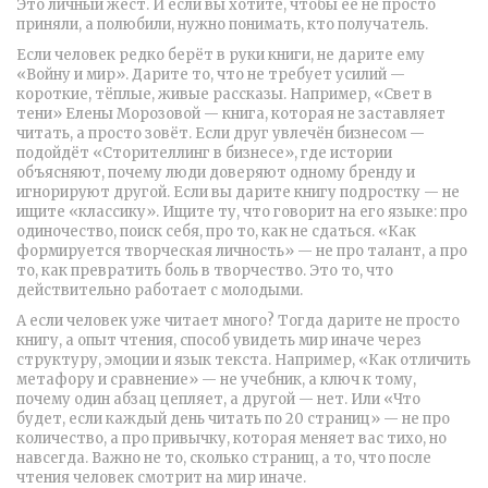
Это личный жест. И если вы хотите, чтобы её не просто
приняли, а полюбили, нужно понимать, кто получатель.
Если человек редко берёт в руки книги, не дарите ему
«Войну и мир». Дарите то, что не требует усилий —
короткие, тёплые, живые рассказы. Например, «Свет в
тени» Елены Морозовой — книга, которая не заставляет
читать, а просто зовёт. Если друг увлечён бизнесом —
подойдёт «Сторителлинг в бизнесе», где истории
объясняют, почему люди доверяют одному бренду и
игнорируют другой. Если вы дарите книгу подростку — не
ищите «классику». Ищите ту, что говорит на его языке: про
одиночество, поиск себя, про то, как не сдаться. «Как
формируется творческая личность» — не про талант, а про
то, как превратить боль в творчество. Это то, что
действительно работает с молодыми.
А если человек уже читает много? Тогда дарите не просто
книгу, а
опыт чтения
,
способ увидеть мир иначе через
структуру, эмоции и язык текста
. Например, «Как отличить
метафору и сравнение» — не учебник, а ключ к тому,
почему один абзац цепляет, а другой — нет. Или «Что
будет, если каждый день читать по 20 страниц» — не про
количество, а про привычку, которая меняет вас тихо, но
навсегда. Важно не то, сколько страниц, а то, что после
чтения человек смотрит на мир иначе.