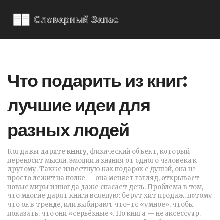
Что подарить из книг:
лучшие идеи для
разных людей
Когда вы дарите
книгу
,
физический объект, который
переносит мысли, эмоции и знания от одного человека к
другому
. Также известную как
подарок с душой
, она не
просто лежит на полке — она меняет взгляд, открывает
новые миры и иногда даже спасает день
. Проблема в том,
что многие дарят книги вслепую: берут хит продаж, потому
что он в тренде, или выбирают что-то «умное», чтобы
показать, что они «серьёзные». Но книга — не аксессуар.