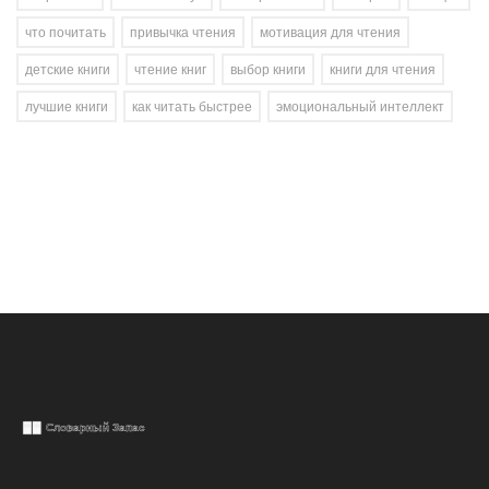
что почитать
привычка чтения
мотивация для чтения
детские книги
чтение книг
выбор книги
книги для чтения
лучшие книги
как читать быстрее
эмоциональный интеллект