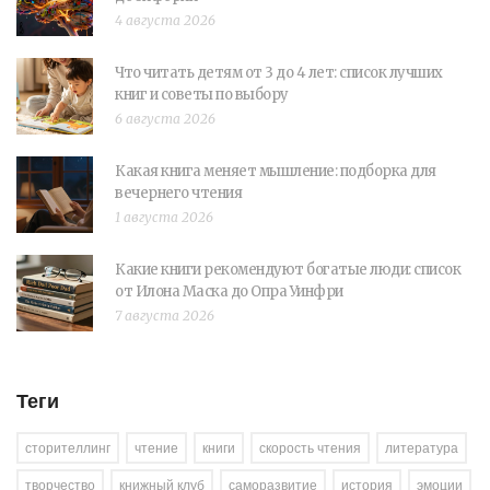
4 августа 2026
Что читать детям от 3 до 4 лет: список лучших
книг и советы по выбору
6 августа 2026
Какая книга меняет мышление: подборка для
вечернего чтения
1 августа 2026
Какие книги рекомендуют богатые люди: список
от Илона Маска до Опра Уинфри
7 августа 2026
Теги
сторителлинг
чтение
книги
скорость чтения
литература
творчество
книжный клуб
саморазвитие
история
эмоции