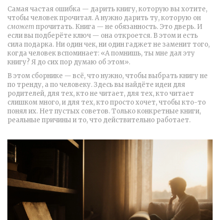
Самая частая ошибка — дарить книгу, которую вы хотите,
чтобы человек прочитал. А нужно дарить ту, которую он
сможет
прочитать. Книга — не обязанность. Это дверь. И
если вы подберёте ключ — она откроется. В этом и есть
сила подарка. Ни один чек, ни один гаджет не заменит того,
когда человек вспоминает: «А помнишь, ты мне дал эту
книгу? Я до сих пор думаю об этом».
В этом сборнике — всё, что нужно, чтобы выбрать книгу не
по тренду, а по человеку. Здесь вы найдёте идеи для
родителей, для тех, кто не читает, для тех, кто читает
слишком много, и для тех, кто просто хочет, чтобы кто-то
понял их. Нет пустых советов. Только конкретные книги,
реальные причины и то, что действительно работает.