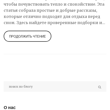
чтобы почувствовать тепло и спокойствие. Эта
статья собрала простые и добрые рассказы,
которые отлично подходят для отдыха перед
сном. Здесь найдете проверенные подборки и
советы, как не ошибиться с выбором. В каждом
разделе только практические рекомендации и
ПРОДОЛЖИТЬ ЧТЕНИЕ
интересные факты без лишней воды. Узнайте,
чем наполнить свой вечер настоящим
душевным чтением.
О нас