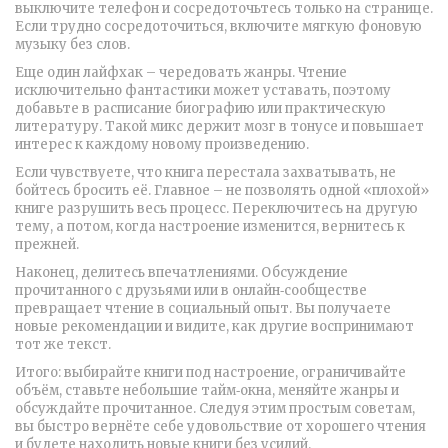
выключите телефон и сосредоточьтесь только на странице.
Если трудно сосредоточиться, включите мягкую фоновую
музыку без слов.
Еще один лайфхак – чередовать жанры. Чтение
исключительно фантастики может уставать, поэтому
добавьте в расписание биографию или практическую
литературу. Такой микс держит мозг в тонусе и повышает
интерес к каждому новому произведению.
Если чувствуете, что книга перестала захватывать, не
бойтесь бросить её. Главное – не позволять одной «плохой»
книге разрушить весь процесс. Переключитесь на другую
тему, а потом, когда настроение изменится, вернитесь к
прежней.
Наконец, делитесь впечатлениями. Обсуждение
прочитанного с друзьями или в онлайн‑сообществе
превращает чтение в социальный опыт. Вы получаете
новые рекомендации и видите, как другие воспринимают
тот же текст.
Итого: выбирайте книги под настроение, ограничивайте
объём, ставьте небольшие тайм‑окна, меняйте жанры и
обсуждайте прочитанное. Следуя этим простым советам,
вы быстро вернёте себе удовольствие от хорошего чтения
и будете находить новые книги без усилий.