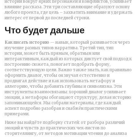
историй вокруг ярких персонажей и конфликтов, усиливает
влияние рассказа
. Эти три составляющие образуют основу
любого проекта, где цель – захватить внимание и удержать
интерес от первой до последней строки.
Что будет дальше
Как писать историю
— навык, который развивается через
изучение разных типов нарратива. Третий тип,
тип
истории
,
может быть прямым, обратным или
интерактивным, каждый из которых диктует свой подход к
построению сюжета
, помогает подобрать форму,
соответствующую цели. Важно также знать, как правильно
оформить
диалог
,
чтобы он звучал естественно и
продвигал действие
и как использовать
метафору и
аллегорию
,
чтобы добавить глубины и символизма
. Эти
инструменты взаимосвязаны: хороший диалог усиливает
эмоции, а метафоры обогащают структуру, делая историю
запоминающейся. Мы собрали материалы, где каждый
аспект подробно разобран и снабжён практическими
примерами.
Ниже вы найдёте подборку статей: от разбора различий
эмоций и чувств до практических чек‑листов по
сторителлингу, от методов мотивации чтения до анализа