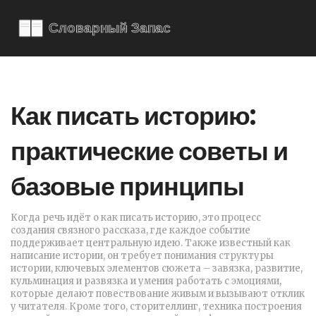
Как писать историю:
практические советы и
базовые принципы
Когда речь идёт о
как писать историю
,
это процесс
создания связного рассказа, где каждое событие
поддерживает центральную идею
. Также известный как
написание истории
, он требует понимания
структуры
истории
,
ключевых элементов сюжета – завязка, развитие,
кульминация и развязка
и умения работать с
эмоциями
,
которые делают повествование живым и вызывают отклик
у читателя
. Кроме того,
сторителлинг
,
техника построения