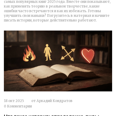
самых популярных книг 2025 года. Вместе они показывают,
как применять теорию в реальном творчестве, какие
ошибки часто встречаются и как их избежать. Готовы
улучшить свои навыки? Погрузитесь в материал и начните
писать истории, которые действительно работают.
18 окт 2025
от
Аркадий Кондратов
0 Комментарии