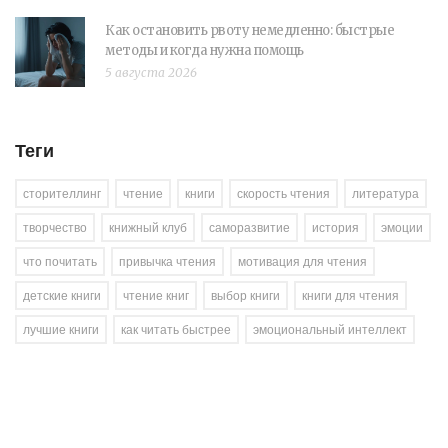
Как остановить рвоту немедленно: быстрые
методы и когда нужна помощь
5 августа 2026
Теги
сторителлинг
чтение
книги
скорость чтения
литература
творчество
книжный клуб
саморазвитие
история
эмоции
что почитать
привычка чтения
мотивация для чтения
детские книги
чтение книг
выбор книги
книги для чтения
лучшие книги
как читать быстрее
эмоциональный интеллект