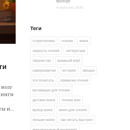
выбору
6 августа 2026
Теги
сторителлинг
чтение
книги
скорость чтения
литература
творчество
книжный клуб
ги
саморазвитие
история
эмоции
что почитать
привычка чтения
 мозг
мотивация для чтения
книги
детские книги
чтение книг
ты и
выбор книги
книги для чтения
лучшие книги
как читать быстрее
эмоциональный интеллект