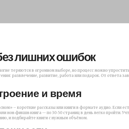
 без лишних ошибок
Многие теряются в огромном выборе, но процесс можно упростить
ения: развлечение, развитие, работа или подарок. От ответа за
строение и время
сном» – короткие рассказы или книги в формате аудио. Если ес
ли нон‑фикшн‑книга — по 30‑50 страниц в день легко пройти. Учт
нию, и подбирайте книги с нужным объёмом.