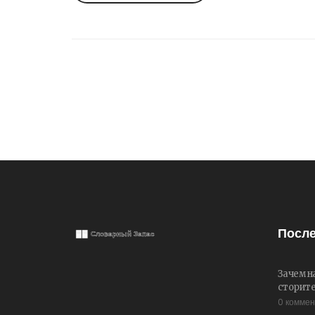
После
Зачем н
сторите
0 комме