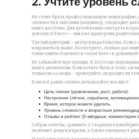
2. Учтите уровень 
Не стоит брать профессиональную монографию, е
сложности в описании (например, «подходит для 
книга доступна. Для детей важно смотреть возра
девочек 8‑9 лет» – они уже проверены родителям
Третий критерий – автор и издательство. Если у
понравиться, выше. Посмотрите, сколько раз книг
такие книги становятся «must‑have» в домашней 
Не забывайте про тренды. В 2025 году популярн
манга‑антиологии. Если хотите быть в теме, загл
только из‑за моды – проверяйте, подходит ли тем
Если всё равно сложно, используйте чек‑лист:
Цель чтения (развлечение, рост, работа).
Настроение (лёгкое, серьёзное, мотивационно
Время, которое можете уделить.
Уровень сложности и возрастные рекомендац
Отзывы и рейтинг (5‑звёздные, комментарии о
Собрав ответы, сравните 2‑3 варианта и выберит
экономит деньги и время, а также уменьшает рис