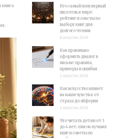
я книга
Кто самый популярный
писатель в мире:
рейтинг и советы по
выбору книг для
ия.
долгого чтения
8 августа 2026
Как правильно
оформить диалог в
письме: правила,
примеры и ошибки
2 августа 2026
Как искусство влияет
на наши чувства: от
страха до эйфории
4 августа 2026
Что читать детям от 3
до 4 лет: список лучших
книг и советы по