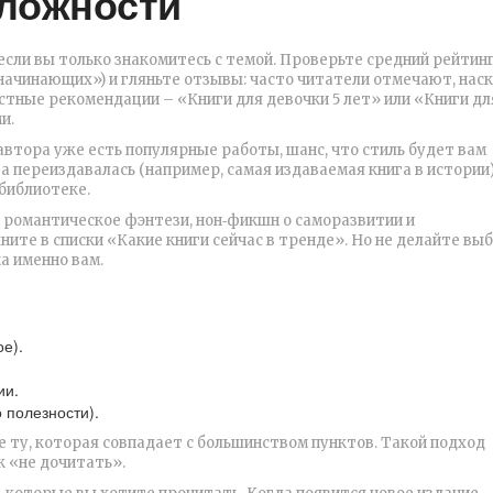
сложности
сли вы только знакомитесь с темой. Проверьте средний рейтин
начинающих») и гляньте отзывы: часто читатели отмечают, нас
стные рекомендации – «Книги для девочки 5 лет» или «Книги дл
и.
 автора уже есть популярные работы, шанс, что стиль будет вам
а переиздавалась (например, самая издаваемая книга в истории)
библиотеке.
ы романтическое фэнтези, нон‑фикшн о саморазвитии и
яните в списки «Какие книги сейчас в тренде». Но не делайте вы
а именно вам.
е).
ии.
 полезности).
е ту, которая совпадает с большинством пунктов. Такой подход
к «не дочитать».