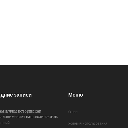
дние записи
Меню
ам нужны истории: как
О нас
ллинг меняет наш мозг и жизнь
нтарий
Условия использования