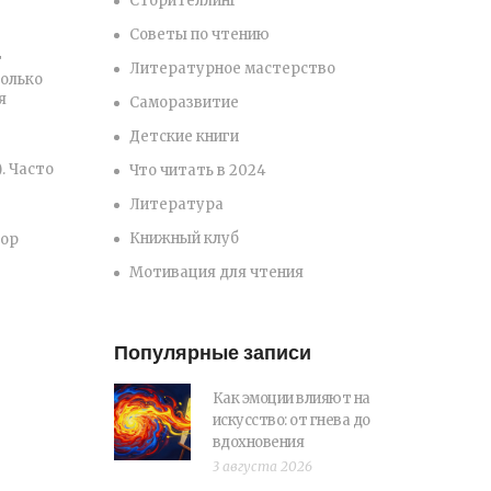
Сторителлинг
Советы по чтению
г
Литературное мастерство
колько
я
Саморазвитие
Детские книги
. Часто
Что читать в 2024
Литература
Книжный клуб
бор
Мотивация для чтения
Популярные записи
Как эмоции влияют на
искусство: от гнева до
вдохновения
3 августа 2026