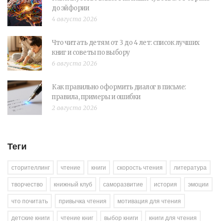
до эйфории
4 августа 2026
Что читать детям от 3 до 4 лет: список лучших
книг и советы по выбору
6 августа 2026
Как правильно оформить диалог в письме:
правила, примеры и ошибки
2 августа 2026
Теги
сторителлинг
чтение
книги
скорость чтения
литература
творчество
книжный клуб
саморазвитие
история
эмоции
что почитать
привычка чтения
мотивация для чтения
детские книги
чтение книг
выбор книги
книги для чтения