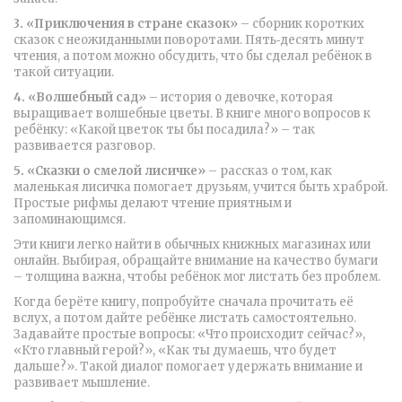
3. «Приключения в стране сказок»
– сборник коротких
сказок с неожиданными поворотами. Пять‑десять минут
чтения, а потом можно обсудить, что бы сделал ребёнок в
такой ситуации.
4. «Волшебный сад»
– история о девочке, которая
выращивает волшебные цветы. В книге много вопросов к
ребёнку: «Какой цветок ты бы посадила?» – так
развивается разговор.
5. «Сказки о смелой лисичке»
– рассказ о том, как
маленькая лисичка помогает друзьям, учится быть храброй.
Простые рифмы делают чтение приятным и
запоминающимся.
Эти книги легко найти в обычных книжных магазинах или
онлайн. Выбирая, обращайте внимание на качество бумаги
– толщина важна, чтобы ребёнок мог листать без проблем.
Когда берёте книгу, попробуйте сначала прочитать её
вслух, а потом дайте ребёнке листать самостоятельно.
Задавайте простые вопросы: «Что происходит сейчас?»,
«Кто главный герой?», «Как ты думаешь, что будет
дальше?». Такой диалог помогает удержать внимание и
развивает мышление.