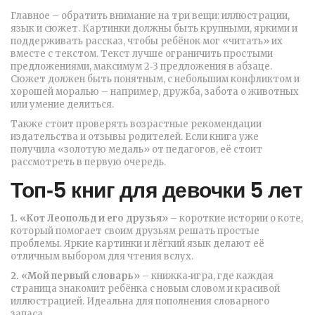
Главное – обратить внимание на три вещи: иллюстрации,
язык и сюжет. Картинки должны быть крупными, яркими и
поддерживать рассказ, чтобы ребёнок мог «читать» их
вместе с текстом. Текст лучше ограничить простыми
предложениями, максимум 2‑3 предложения в абзаце.
Сюжет должен быть понятным, с небольшим конфликтом и
хорошей моралью – например, дружба, забота о животных
или умение делиться.
Также стоит проверять возрастные рекомендации
издательства и отзывы родителей. Если книга уже
получила «золотую медаль» от педагогов, её стоит
рассмотреть в первую очередь.
Топ‑5 книг для девочки 5 лет
1. «Кот Леопольд и его друзья»
– короткие истории о коте,
который помогает своим друзьям решать простые
проблемы. Яркие картинки и лёгкий язык делают её
отличным выбором для чтения вслух.
2. «Мой первый словарь»
– книжка‑игра, где каждая
страница знакомит ребёнка с новым словом и красивой
иллюстрацией. Идеальна для пополнения словарного
запаса.