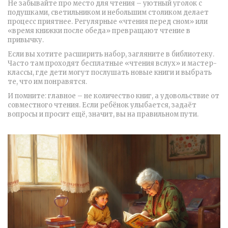
Не забывайте про место для чтения – уютный уголок с
подушками, светильником и небольшим столиком делает
процесс приятнее. Регулярные «чтения перед сном» или
«время книжки после обеда» превращают чтение в
привычку.
Если вы хотите расширить набор, загляните в библиотеку.
Часто там проходят бесплатные «чтения вслух» и мастер-
классы, где дети могут послушать новые книги и выбрать
те, что им понравятся.
И помните: главное – не количество книг, а удовольствие от
совместного чтения. Если ребёнок улыбается, задаёт
вопросы и просит ещё, значит, вы на правильном пути.