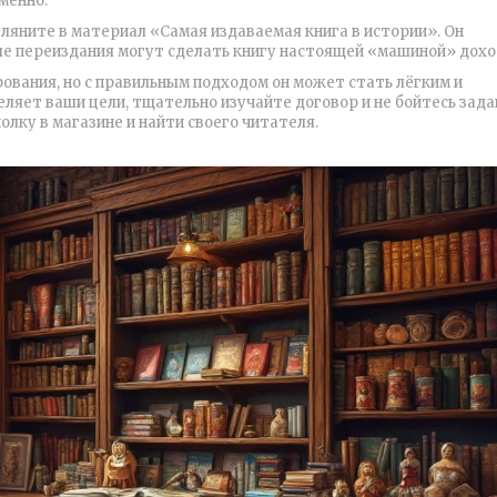
менно.
гляните в материал «Самая издаваемая книга в истории». Он
ые переиздания могут сделать книгу настоящей «машиной» дохо
ования, но с правильным подходом он может стать лёгким и
ляет ваши цели, тщательно изучайте договор и не бойтесь зада
олку в магазине и найти своего читателя.