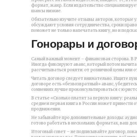
формат, жанр. Если издательство специализируе
шансы низкие.
Обязательно изучите отзывы авторов, которые у
обсуждают условия сотрудничества, сроки право
поможет не только напечатать книгу, но и подска
Гонорары и догов
Самый важный момент – финансовая сторона. В Ро
Иногда фиксируют аванс, который потом вычитае
рассчитываться роялти: от розничной цены или от
Читать договор следует внимательно. Ищите пунк
договоре есть «безвозвратный» аванс, убедитесь
сомнениях лучше проконсультироваться с юрист
В статье «Сколько платят за первую книгу: реа
среднем первая книга в России может принести от
продвижения.
Не забывайте про дополнительные доходы: аудиок
готово работать в нескольких форматах, ваш до
Итоговый совет – не подписывайте договор, пока