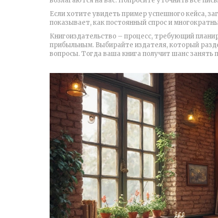
возлагаются на вас. Попросите уточнить всё пись
Если хотите увидеть пример успешного кейса, за
показывает, как постоянный спрос и многократн
Книгоиздательство – процесс, требующий планир
прибыльным. Выбирайте издателя, который разде
вопросы. Тогда ваша книга получит шанс занять п