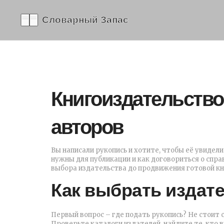
Книгоиздательство:
авторов
Вы написали рукопись и хотите, чтобы её увидел
нужны для публикации и как договориться о спра
выбора издательства до продвижения готовой кн
Как выбрать издат
Первый вопрос – где подать рукопись? Не стоит с
Проверьте каталоги издателей, найдите те, кто 