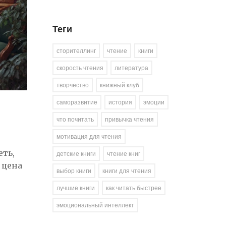
Теги
сторителлинг
чтение
книги
скорость чтения
литература
творчество
книжный клуб
саморазвитие
история
эмоции
что почитать
привычка чтения
мотивация для чтения
еть,
детские книги
чтение книг
 цена
выбор книги
книги для чтения
лучшие книги
как читать быстрее
эмоциональный интеллект