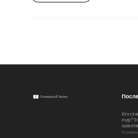
После
Кто ста
году? Т
захвати
0 комме