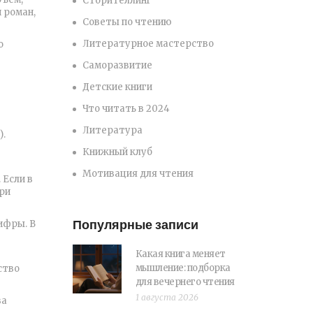
Сторителлинг
 роман,
Советы по чтению
Литературное мастерство
о
Саморазвитие
Детские книги
Что читать в 2024
Литература
).
Книжный клуб
Мотивация для чтения
 Если в
При
Популярные записи
ифры. В
Какая книга меняет
мышление: подборка
ство
для вечернего чтения
1 августа 2026
ва