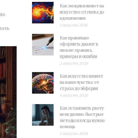
Как эмоции влияют на
искусство: от гнева до
да.
вдохновения
3 августа 2026
вать
Как правильно
оформить диалог в
письме: правила,
примеры и ошибки
2 августа 2026
Как искусство влияет
на наши чувства: от
страха до эйфории
4 августа 2026
Как остановить рвоту
немедленно: быстрые
методы и когда нужна
помощь
5 августа 2026