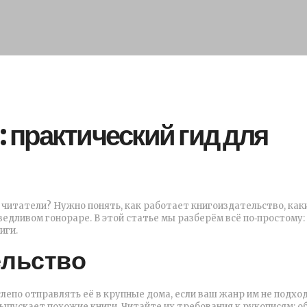
 практический гид для
и читатели? Нужно понять, как работает книгоиздательство, как
ведливом гонораре. В этой статье мы разберём всё по‑простому:
иги.
ельство
лепо отправлять её в крупные дома, если ваш жанр им не подход
выпускает похожие книги. Читайте их требования к рукописям: о