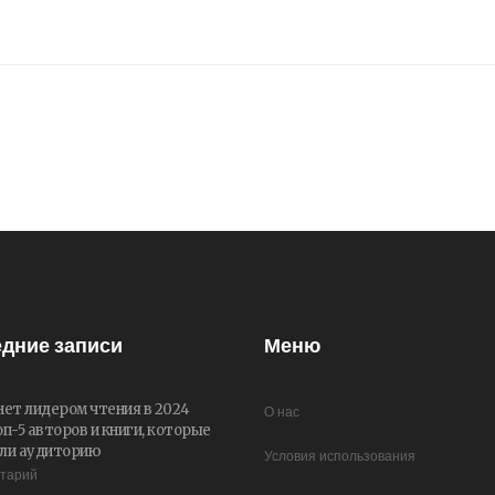
дние записи
Меню
нет лидером чтения в 2024
О нас
оп-5 авторов и книги, которые
ли аудиторию
Условия использования
нтарий