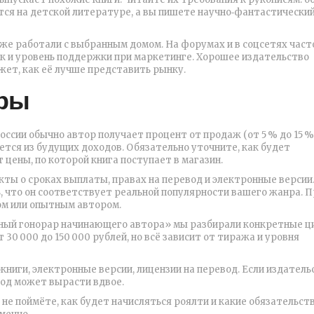
тся на детской литературе, а вы пишете научно‑фантастический
же работали с выбранным домом. На форумах и в соцсетях част
к и уровень поддержки при маркетинге. Хорошее издательство
жет, как её лучше представить рынку.
оры
ссии обычно автор получает процент от продаж (от 5 % до 15 %
тся из будущих доходов. Обязательно уточните, как будет
 цены, по которой книга поступает в магазин.
ты о сроках выплаты, правах на перевод и электронные версии.
, что он соответствует реальной популярности вашего жанра. 
ом или опытным автором.
льный гонорар начинающего автора» мы разбирали конкретные ц
 30 000 до 150 000 рублей, но всё зависит от тиража и уровня
ниги, электронные версии, лицензии на перевод. Если издатель
ход может вырасти вдвое.
 не поймёте, как будет начисляться роялти и какие обязательст