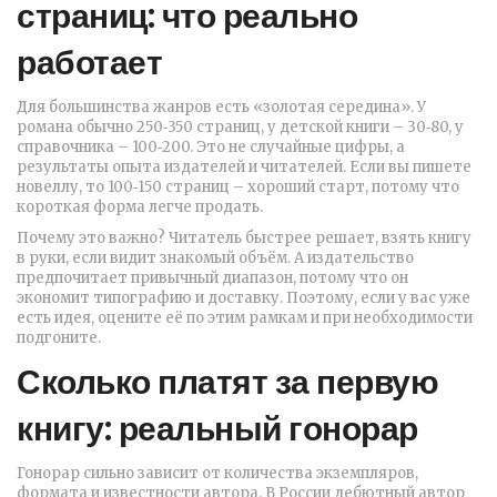
страниц: что реально
работает
Для большинства жанров есть «золотая середина». У
романа обычно 250‑350 страниц, у детской книги – 30‑80, у
справочника – 100‑200. Это не случайные цифры, а
результаты опыта издателей и читателей. Если вы пишете
новеллу, то 100‑150 страниц – хороший старт, потому что
короткая форма легче продать.
Почему это важно? Читатель быстрее решает, взять книгу
в руки, если видит знакомый объём. А издательство
предпочитает привычный диапазон, потому что он
экономит типографию и доставку. Поэтому, если у вас уже
есть идея, оцените её по этим рамкам и при необходимости
подгоните.
Сколько платят за первую
книгу: реальный гонорар
Гонорар сильно зависит от количества экземпляров,
формата и известности автора. В России дебютный автор