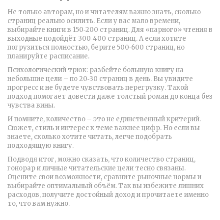
Не только авторам, но и читателям важно знать, сколько
страниц реально осилить. Если у вас мало времени,
выбирайте книги в 150‑200 страниц. Для «парного» чтения в
выходные подойдёт 300‑400 страниц. А если хотите
погрузиться полностью, берите 500‑600 страниц, но
планируйте расписание.
Психологический трюк: разбейте большую книгу на
небольшие цели – по 20‑30 страниц в день. Вы увидите
прогресс и не будете чувствовать перегрузку. Такой
подход помогает довести даже толстый роман до конца без
чувства вины.
И помните, количество – это не единственный критерий.
Сюжет, стиль и интерес к теме важнее цифр. Но если вы
знаете, сколько хотите читать, легче подобрать
подходящую книгу.
Подводя итог, можно сказать, что количество страниц,
гонорар и личные читательские цели тесно связаны.
Оцените свои возможности, сравните рыночные нормы и
выбирайте оптимальный объём. Так вы избежите лишних
расходов, получите достойный доход и прочитаете именно
то, что вам нужно.