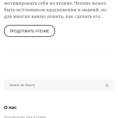
мотивировать себя на чтение. Чтение может
быть источником вдохновения и знаний, но
для многих важно понять, как сделать его
регулярной практикой. В статье
рассматриваются средние показатели чтения в
ПРОДОЛЖИТЬ ЧТЕНИЕ
США, популярные жанры и даются советы по
развитию привычки к чтению. Здесь вы
найдете интересные факты и практичные
рекомендации, которые помогут привнести
больше книг в вашу жизнь.
О нас
Мотивация для чтения