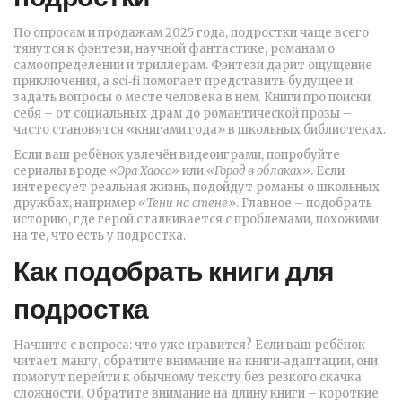
По опросам и продажам 2025 года, подростки чаще всего
тянутся к фэнтези, научной фантастике, романам о
самоопределении и триллерам. Фэнтези дарит ощущение
приключения, а sci‑fi помогает представить будущее и
задать вопросы о месте человека в нем. Книги про поиски
себя – от социальных драм до романтической прозы –
часто становятся «книгами года» в школьных библиотеках.
Если ваш ребёнок увлечён видеоиграми, попробуйте
сериалы вроде
«Эра Хаоса»
или
«Город в облаках»
. Если
интересует реальная жизнь, подойдут романы о школьных
дружбах, например
«Тени на стене»
. Главное – подобрать
историю, где герой сталкивается с проблемами, похожими
на те, что есть у подростка.
Как подобрать книги для
подростка
Начните с вопроса: что уже нравится? Если ваш ребёнок
читает мангу, обратите внимание на книги‑адаптации, они
помогут перейти к обычному тексту без резкого скачка
сложности. Обратите внимание на длину книги – короткие