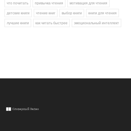
что почитать
привычка чтения
мотивация для чтения
детские книги
чтение книг
выбор книги
книги для чтения
лучшие книги
как читать быстрее
эмоциональный интеллект