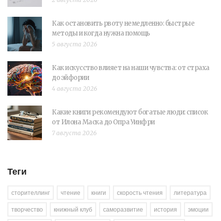
Как остановить рвоту немедленно: быстрые
методы и когда нужна помощь
5 августа 2026
Как искусство влияет на наши чувства: от страха
до эйфории
4 августа 2026
Какие книги рекомендуют богатые люди: список
от Илона Маска до Опра Уинфри
7 августа 2026
Теги
сторителлинг
чтение
книги
скорость чтения
литература
творчество
книжный клуб
саморазвитие
история
эмоции