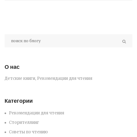
интеллект и творческие способности.
Понимание того, что читать, поможет создать
позитивное отношение к литературе и
культуре чтения.
О нас
Детские книги, Рекомендации для чтения
Категории
Рекомендации для чтения
Сторителлинг
Советы по чтению