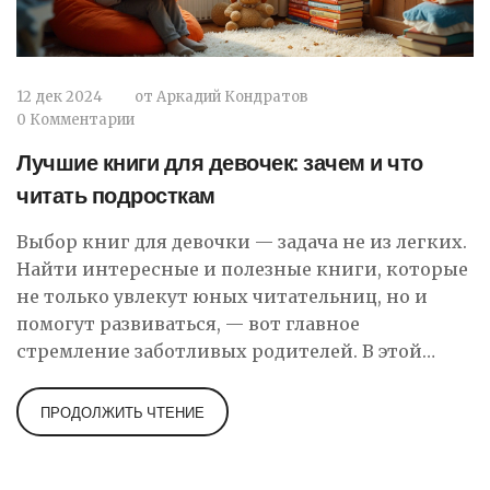
12 дек 2024
от
Аркадий Кондратов
0 Комментарии
Лучшие книги для девочек: зачем и что
читать подросткам
Выбор книг для девочки — задача не из легких.
Найти интересные и полезные книги, которые
не только увлекут юных читательниц, но и
помогут развиваться, — вот главное
стремление заботливых родителей. В этой
статье мы рассмотрим возрастные
особенности, популярные жанры и авторов,
ПРОДОЛЖИТЬ ЧТЕНИЕ
которые могут заинтересовать девочек. Особое
внимание уделим книгам, развивающим
критическое мышление, эмоциональный