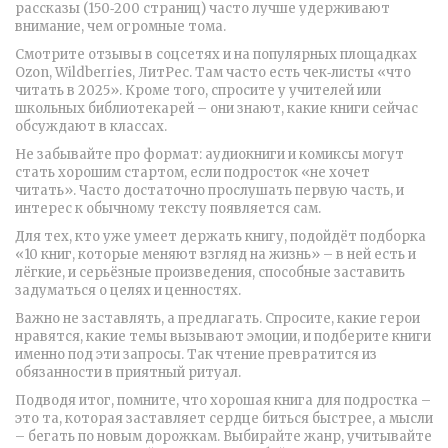
рассказы (150‑200 страниц) часто лучше удерживают
внимание, чем огромные тома.
Смотрите отзывы в соцсетях и на популярных площадках
Ozon, Wildberries, ЛитРес. Там часто есть чек‑листы «что
читать в 2025». Кроме того, спросите у учителей или
школьных библиотекарей – они знают, какие книги сейчас
обсуждают в классах.
Не забывайте про формат: аудиокниги и комиксы могут
стать хорошим стартом, если подросток «не хочет
читать». Часто достаточно прослушать первую часть, и
интерес к обычному тексту появляется сам.
Для тех, кто уже умеет держать книгу, подойдёт подборка
«10 книг, которые меняют взгляд на жизнь» – в ней есть и
лёгкие, и серьёзные произведения, способные заставить
задуматься о целях и ценностях.
Важно не заставлять, а предлагать. Спросите, какие герои
нравятся, какие темы вызывают эмоции, и подберите книги
именно под эти запросы. Так чтение превратится из
обязанности в приятный ритуал.
Подводя итог, помните, что хорошая книга для подростка –
это та, которая заставляет сердце биться быстрее, а мысли
– бегать по новым дорожкам. Выбирайте жанр, учитывайте