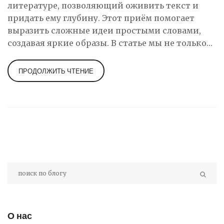
литературе, позволяющий оживить текст и
придать ему глубину. Этот приём помогает
выразить сложные идеи простыми словами,
создавая яркие образы. В статье мы не только
раскроем суть метафоры, но и приведём живые
примеры её использования, чтобы каждый
ПРОДОЛЖИТЬ ЧТЕНИЕ
смог увидеть, как она работает в литературных
произведениях. Заряжайте свой текст
эмоциями и образами, используя силу метафор.
О нас