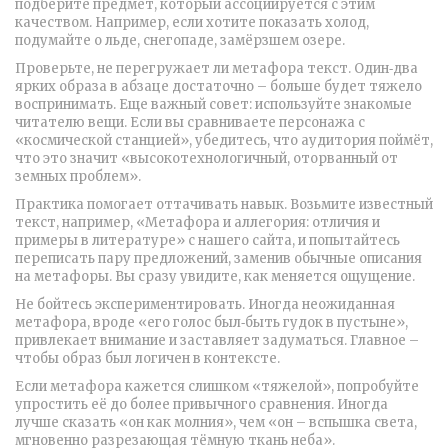
подберите предмет, который ассоциируется с этим
качеством. Например, если хотите показать холод,
подумайте о льде, снегопаде, замёрзшем озере.
Проверьте, не перегружает ли метафора текст. Один‑два
ярких образа в абзаце достаточно – больше будет тяжело
воспринимать. Еще важный совет: используйте знакомые
читателю вещи. Если вы сравниваете персонажа с
«космической станцией», убедитесь, что аудитория поймёт,
что это значит «высокотехнологичный, оторванный от
земных проблем».
Практика помогает оттачивать навык. Возьмите известный
текст, например, «Метафора и аллегория: отличия и
примеры в литературе» с нашего сайта, и попытайтесь
переписать пару предложений, заменив обычные описания
на метафоры. Вы сразу увидите, как меняется ощущение.
Не бойтесь экспериментировать. Иногда неожиданная
метафора, вроде «его голос был‑быть гудок в пустыне»,
привлекает внимание и заставляет задуматься. Главное –
чтобы образ был логичен в контексте.
Если метафора кажется слишком «тяжелой», попробуйте
упростить её до более привычного сравнения. Иногда
лучше сказать «он как молния», чем «он – вспышка света,
мгновенно разрезающая тёмную ткань неба».