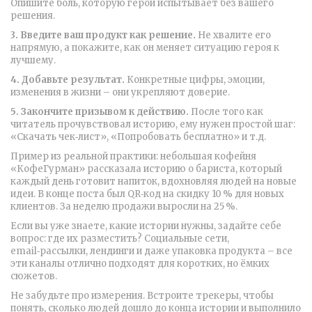
Опишите боль, которую герой испытывает без вашего
решения.
3. Введите ваш продукт как решение.
Не хвалите его
напрямую, а покажите, как он меняет ситуацию героя к
лучшему.
4. Добавьте результат.
Конкретные цифры, эмоции,
изменения в жизни – они укрепляют доверие.
5. Закончите призывом к действию.
После того как
читатель прочувствовал историю, ему нужен простой шаг:
«Скачать чек‑лист», «Попробовать бесплатно» и т.д.
Пример из реальной практики: небольшая кофейня
«КофеГурман» рассказала историю о бариста, который
каждый день готовит напиток, вдохновляя людей на новые
идеи. В конце поста был QR‑код на скидку 10 % для новых
клиентов. За неделю продажи выросли на 25 %.
Если вы уже знаете, какие истории нужны, задайте себе
вопрос: где их разместить? Социальные сети,
email‑рассылки, лендинги и даже упаковка продукта – все
эти каналы отлично подходят для коротких, но ёмких
сюжетов.
Не забудьте про измерения. Встроите трекеры, чтобы
понять, сколько людей дошло до конца истории и выполнило