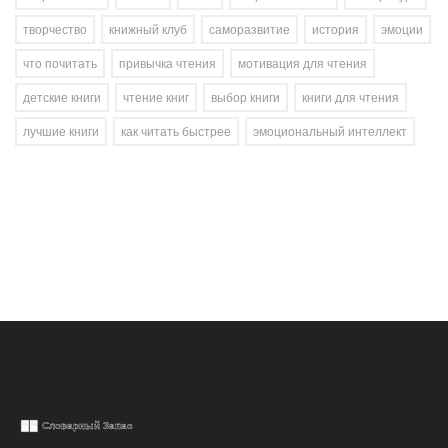
творчество
книжный клуб
саморазвитие
история
эмоции
что почитать
привычка чтения
мотивация для чтения
детские книги
чтение книг
выбор книги
книги для чтения
лучшие книги
как читать быстрее
эмоциональный интеллект