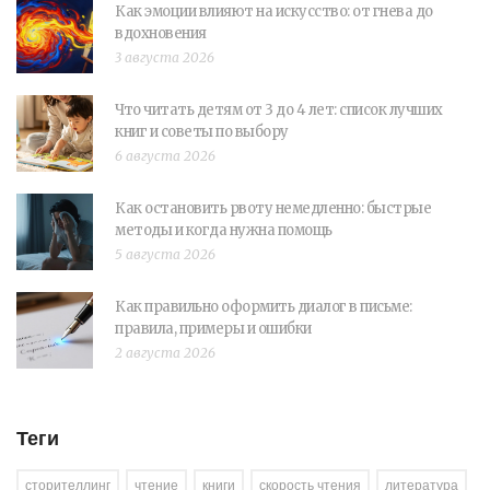
Как эмоции влияют на искусство: от гнева до
вдохновения
3 августа 2026
Что читать детям от 3 до 4 лет: список лучших
книг и советы по выбору
6 августа 2026
Как остановить рвоту немедленно: быстрые
методы и когда нужна помощь
5 августа 2026
Как правильно оформить диалог в письме:
правила, примеры и ошибки
2 августа 2026
Теги
сторителлинг
чтение
книги
скорость чтения
литература