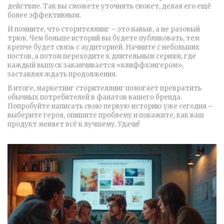
действие. Так вы сможете уточнять сюжет, делая его ещё
более эффективным.
И помните, что сторителлинг – это навык, а не разовый
трюк. Чем больше историй вы будете публиковать, тем
крепче будет связь с аудиторией. Начните с небольших
постов, а потом переходите к длительным сериям, где
каждый выпуск заканчивается «клиффхэнгером»,
заставляя ждать продолжения.
В итоге, маркетинг сторителлинг помогает превратить
обычных потребителей в фанатов вашего бренда.
Попробуйте написать свою первую историю уже сегодня –
выберите героя, опишите проблему и покажите, как ваш
продукт меняет всё к лучшему. Удачи!