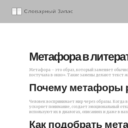
Метафора в литерат
Метафора – это образ, который заменяет обычно
постучала в окно». Такие замены делают текст 
Почему метафоры 
Человек воспринимает мир через образы. Когда в
ускоряет понимание, создает эмоциональный отк
используют их в диалогах, описаниях и даже в наз
Как подобрать мет