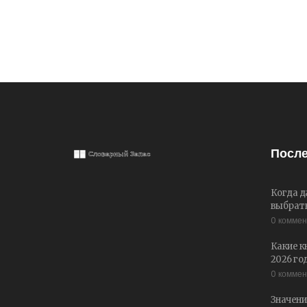
После
Когда д
выбрать
0 комме
Какие к
2026 го
0 комме
Значени