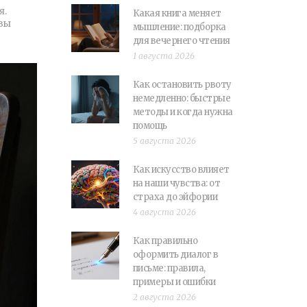
я.
Какая книга меняет
 вы
мышление: подборка
для вечернего чтения
1 августа 2026
Как остановить рвоту
немедленно: быстрые
методы и когда нужна
помощь
5 августа 2026
Как искусство влияет
на наши чувства: от
страха до эйфории
4 августа 2026
Как правильно
оформить диалог в
письме: правила,
примеры и ошибки
2 августа 2026