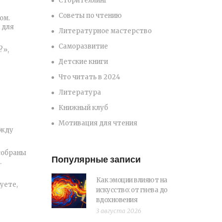
Сторителлинг
Советы по чтению
ом.
 для
Литературное мастерство
Саморазвитие
?»,
Детские книги
Что читать в 2024
Литература
Книжный клуб
Мотивация для чтения
ежду
собраны
Популярные записи
.
Как эмоции влияют на
уете,
искусство: от гнева до
вдохновения
3 августа 2026