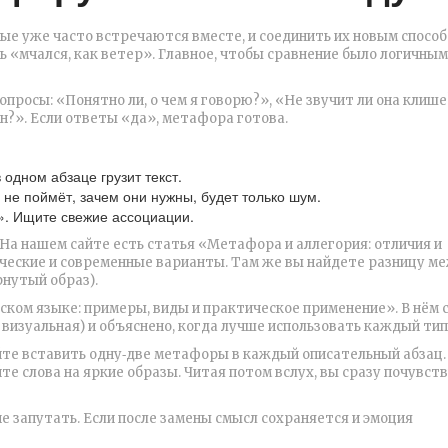
рые уже часто встречаются вместе, и соединить их новым способ
 «мчался, как ветер». Главное, чтобы сравнение было логичным
просы: «Понятно ли, о чем я говорю?», «Не звучит ли она клише
?». Если ответы «да», метафора готова.
одном абзаце грузит текст.
не поймёт, зачем они нужны, будет только шум.
а». Ищите свежие ассоциации.
На нашем сайте есть статья «Метафора и аллегория: отличия и
ческие и современные варианты. Там же вы найдете разницу м
рнутый образ).
ком языке: примеры, виды и практическое применение». В нём 
визуальная) и объяснено, когда лучше использовать каждый тип
йте вставить одну‑две метафоры в каждый описательный абзац.
е слова на яркие образы. Читая потом вслух, вы сразу почувств
не запутать. Если после замены смысл сохраняется и эмоция