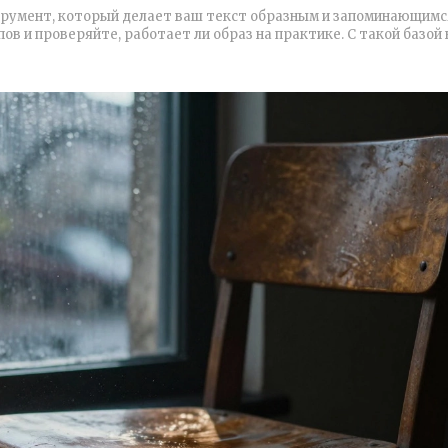
трумент, который делает ваш текст образным и запоминающимс
в и проверяйте, работает ли образ на практике. С такой базой