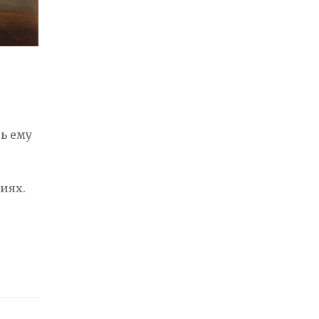
ь ему
иях.