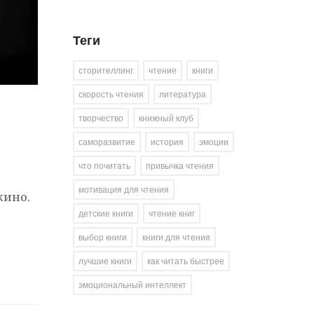
Теги
сторителлинг
чтение
книги
скорость чтения
литература
творчество
книжный клуб
саморазвитие
история
эмоции
что почитать
привычка чтения
мотивация для чтения
кино.
детские книги
чтение книг
выбор книги
книги для чтения
лучшие книги
как читать быстрее
эмоциональный интеллект