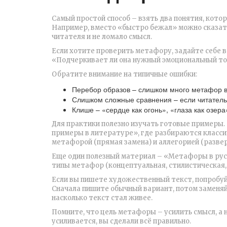
Самый простой способ – взять два понятия, кото
Например, вместо «быстро бежал» можно сказать
читателя и не ломало смысл.
Если хотите проверить метафору, задайте себе во
«Подчеркивает ли она нужный эмоциональный тон
Обратите внимание на типичные ошибки:
Перебор образов – слишком много метафор в 
Слишком сложные сравнения – если читатель 
Клише – «сердце как огонь», «глаза как озер
Для практики полезно изучать готовые примеры. 
примеры в литературе», где разбираются класси
метафорой (прямая замена) и аллегорией (разве
Еще один полезный материал – «Метафоры в русс
типы метафор (концептуальная, стилистическая, 
Если вы пишете художественный текст, попробу
Сначала пишите обычный вариант, потом заменяйт
насколько текст стал живее.
Помните, что цель метафоры – усилить смысл, а 
усиливается, вы сделали всё правильно.