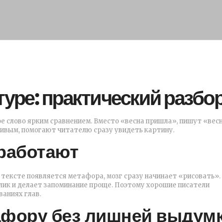
уре: практический разбо
е слово ярким сравнением. Вместо «весна пришла», пишут «вес
живым, помогают читателю сразу увидеть картину.
работают
 тексте появляется метафора, мозг сразу начинает «рисовать».
лик и делает запоминание проще. Поэтому хорошие писатели
ваниях глав.
афору без лишней выдум