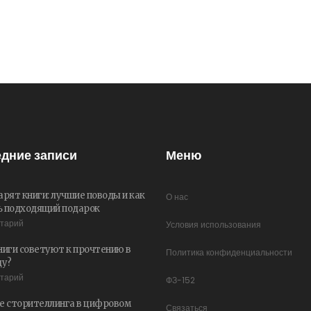
дние записи
Меню
арят книги: лучшие поводы и как
О нас
 подходящий подарок
нтарий
Условия использования
ниги советуют к прочтению в
Политика конфиденциальности
ду?
нтарий
ФЗ-152
е сторителлинга в цифровом
Связаться