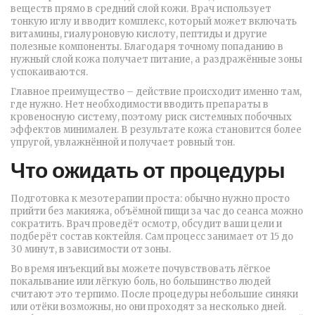
веществ прямо в средний слой кожи. Врач использует
тонкую иглу и вводит комплекс, который может включать
витамины, гиалуроновую кислоту, пептиды и другие
полезные компоненты. Благодаря точному попаданию в
нужный слой кожа получает питание, а раздражённые зоны
успокаиваются.
Главное преимущество – действие происходит именно там,
где нужно. Нет необходимости вводить препараты в
кровеносную систему, поэтому риск системных побочных
эффектов минимален. В результате кожа становится более
упругой, увлажнённой и получает ровный тон.
Что ожидать от процедуры
Подготовка к мезотерапии проста: обычно нужно просто
прийти без макияжа, объёмной пищи за час до сеанса можно
сократить. Врач проведёт осмотр, обсудит ваши цели и
подберёт состав коктейля. Сам процесс занимает от 15 до
30 минут, в зависимости от зоны.
Во время инъекций вы можете почувствовать лёгкое
покалывание или лёгкую боль, но большинство людей
считают это терпимо. После процедуры небольшие синяки
или отёки возможны, но они проходят за несколько дней.