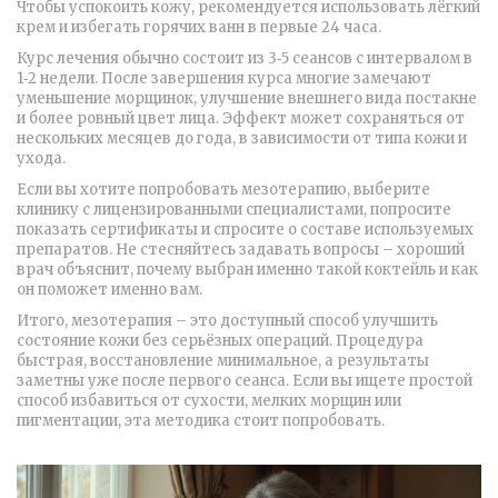
Чтобы успокоить кожу, рекомендуется использовать лёгкий
крем и избегать горячих ванн в первые 24 часа.
Курс лечения обычно состоит из 3‑5 сеансов с интервалом в
1‑2 недели. После завершения курса многие замечают
уменьшение морщинок, улучшение внешнего вида постакне
и более ровный цвет лица. Эффект может сохраняться от
нескольких месяцев до года, в зависимости от типа кожи и
ухода.
Если вы хотите попробовать мезотерапию, выберите
клинику с лицензированными специалистами, попросите
показать сертификаты и спросите о составе используемых
препаратов. Не стесняйтесь задавать вопросы – хороший
врач объяснит, почему выбран именно такой коктейль и как
он поможет именно вам.
Итого, мезотерапия – это доступный способ улучшить
состояние кожи без серьёзных операций. Процедура
быстрая, восстановление минимальное, а результаты
заметны уже после первого сеанса. Если вы ищете простой
способ избавиться от сухости, мелких морщин или
пигментации, эта методика стоит попробовать.