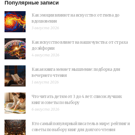
Популярные записи
Как эмоции влияют на искусство: от гнева до
вдохновения
3 августа 2026
Как искусство влияет на наши чувства: от страха
до эйфории
4 августа 2026
Какая книга меняет мышление: подборка для
вечернего чтения
1 августа 2026
Что читать детям от 3 до 4 лет: список лучших
книг и советы по выбору
6 августа 2026
Кто самый популярный писатель в мире: рейтинг и
советы по выбору книг для долгого чтения