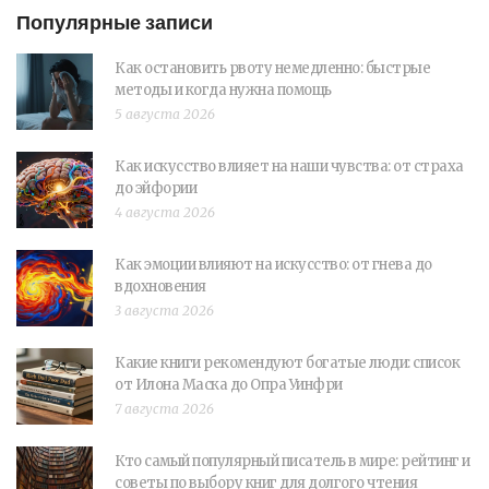
Популярные записи
Как остановить рвоту немедленно: быстрые
методы и когда нужна помощь
5 августа 2026
Как искусство влияет на наши чувства: от страха
до эйфории
4 августа 2026
Как эмоции влияют на искусство: от гнева до
вдохновения
3 августа 2026
Какие книги рекомендуют богатые люди: список
от Илона Маска до Опра Уинфри
7 августа 2026
Кто самый популярный писатель в мире: рейтинг и
советы по выбору книг для долгого чтения