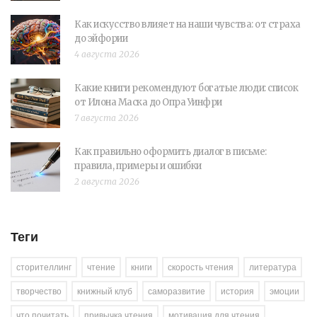
Как искусство влияет на наши чувства: от страха
до эйфории
4 августа 2026
Какие книги рекомендуют богатые люди: список
от Илона Маска до Опра Уинфри
7 августа 2026
Как правильно оформить диалог в письме:
правила, примеры и ошибки
2 августа 2026
Теги
сторителлинг
чтение
книги
скорость чтения
литература
творчество
книжный клуб
саморазвитие
история
эмоции
что почитать
привычка чтения
мотивация для чтения