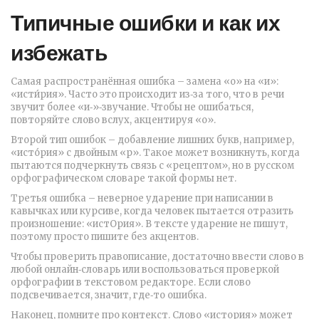
Типичные ошибки и как их
избежать
Самая распространённая ошибка – замена «о» на «и»:
«исти́рия». Часто это происходит из‑за того, что в речи
звучит более «и‑»‑звучание. Чтобы не ошибаться,
повторяйте слово вслух, акцентируя «о».
Второй тип ошибок – добавление лишних букв, например,
«исто́рия» с двойным «р». Такое может возникнуть, когда
пытаются подчеркнуть связь с «рецептом», но в русском
орфографическом словаре такой формы нет.
Третья ошибка – неверное ударение при написании в
кавычках или курсиве, когда человек пытается отразить
произношение: «истОрия». В тексте ударение не пишут,
поэтому просто пишите без акцентов.
Чтобы проверить правописание, достаточно ввести слово в
любой онлайн‑словарь или воспользоваться проверкой
орфографии в текстовом редакторе. Если слово
подсвечивается, значит, где‑то ошибка.
Наконец, помните про контекст. Слово «история» может