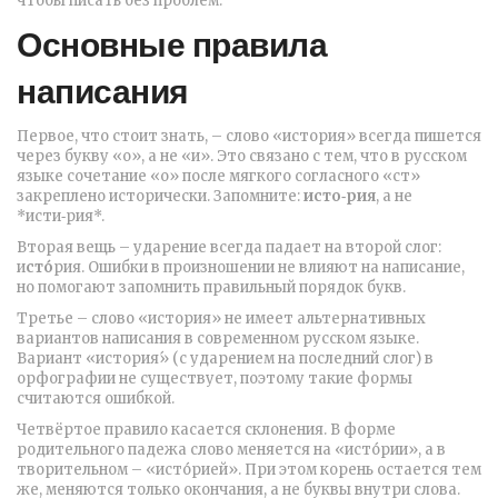
чтобы писать без проблем.
Основные правила
написания
Первое, что стоит знать, – слово «история» всегда пишется
через букву «о», а не «и». Это связано с тем, что в русском
языке сочетание «о» после мягкого согласного «ст»
закреплено исторически. Запомните:
исто‑рия
, а не
*исти‑рия*.
Вторая вещь – ударение всегда падает на второй слог:
и
сто́
рия. Ошибки в произношении не влияют на написание,
но помогают запомнить правильный порядок букв.
Третье – слово «история» не имеет альтернативных
вариантов написания в современном русском языке.
Вариант «история́» (с ударением на последний слог) в
орфографии не существует, поэтому такие формы
считаются ошибкой.
Четвёртое правило касается склонения. В форме
родительного падежа слово меняется на «исто́рии», а в
творительном – «исто́рией». При этом корень остается тем
же, меняются только окончания, а не буквы внутри слова.