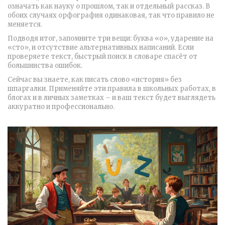
означать как науку о прошлом, так и отдельный рассказ. В
обоих случаях орфография одинаковая, так что правило не
меняется.
Подводя итог, запомните три вещи: буква «о», ударение на
«сто», и отсутствие альтернативных написаний. Если
проверяете текст, быстрый поиск в словаре спасёт от
большинства ошибок.
Сейчас вы знаете, как писать слово «история» без
шпаргалки. Применяйте эти правила в школьных работах, в
блогах и в личных заметках – и ваш текст будет выглядеть
аккуратно и профессионально.