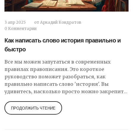
3 апр 2025
от
Аркадий Кондратов
0 Комментарии
Как написать слово история правильно и
быстро
Все мы можем запутаться в современных
правилах правописания. Это короткое
руководство поможет разобраться, как
правильно написать слово 'история'. Вы
удивитесь, насколько просто можно закрепить
важные правила, которые сделают вас более
уверенным в письме. Узнайте любопытные
ПРОДОЛЖИТЬ ЧТЕНИЕ
факты о происхождении этого слова и стоящих
за ним правилах. Погружение в мир
орфографии станет легче и интереснее.