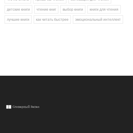
детские книги
чтение книг
выбор книги
книги для чтения
лучшие книги
как читать быстрее
эмоциональный интеллект