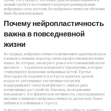
Кроме того, процесс
обучения
,
приёма новых навыков и
знаний
требует постоянного перепрограммирования
нейронных схем, поэтому без нейропластичности обучение
было бы невозможным.
Почему нейропластичность
важна в повседневной
жизни
Во-первых, нейропластичность
позволяет
адаптироваться
к новым условиям: переезд, смена профессии или изучение
языка. Во-вторых, она играет роль в восстановлении после
инсульта — терапевты используют упражнения, которые
стимулируют изменение нейронных путей. Третье,
благодаря ей сохраняется острота памяти в зрелом
возрасте: регулярные умственные нагрузки
поддерживают «мозговой фитнес», снижая риск
когнитивных расстройств. Наконец, исследования
показывают, что физическая активность, сон и правильное
питание усиливают нейропластичность, делая мозг более
гибким и устойчивым к стрессу.
Если вы хотите задействовать эту способность, начните с