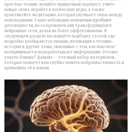
простых техник: меняйте привычный маршрут, учите
новые слова, играйте в логические игры, а также
практикуйте медитацию, которая улучшает связь между
полушариями. Такие небольшие изменения
требуют
регулярности, но со временем они трансформируют
нейронные сети, делая их более эффективными. В
следующем разделе вы найдёте подборку статей, где
подробно разбираются эмоции, мотивация к чтению,
история и другие темы, связанные с тем, как наш мозг
воспринимает и перерабатывает информацию. Готовы
узнать больше? Дальше — готовый набор материалов,
которые помогут вам глубже понять нейропластичность и
применить её в жизни.