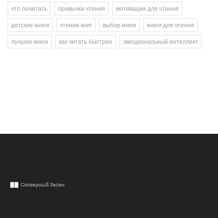
что почитать
привычка чтения
мотивация для чтения
детские книги
чтение книг
выбор книги
книги для чтения
лучшие книги
как читать быстрее
эмоциональный интеллект