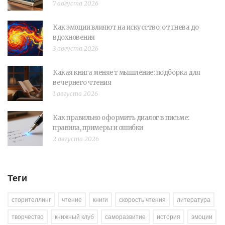
7 августа 2026
Как эмоции влияют на искусство: от гнева до
вдохновения
3 августа 2026
Какая книга меняет мышление: подборка для
вечернего чтения
1 августа 2026
Как правильно оформить диалог в письме:
правила, примеры и ошибки
2 августа 2026
Теги
сторителлинг
чтение
книги
скорость чтения
литература
творчество
книжный клуб
саморазвитие
история
эмоции