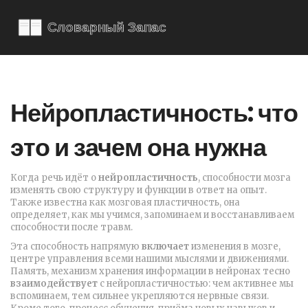
Нейропластичность: что
это и зачем она нужна
Когда речь идёт о
нейропластичность
,
способности мозга
изменять свою структуру и функции в ответ на опыт
.
Также известна как
мозговая пластичность
, она
определяет, как мы учимся, запоминаем и восстанавливаем
способности после травм.
Эта способность напрямую
включает
изменения в
мозге
,
центре управления всеми нашими мыслями и движениями
.
Память
,
механизм хранения информации в нейронах
тесно
взаимодействует
с нейропластичностью: чем активнее мы
вспоминаем, тем сильнее укрепляются нервные связи.