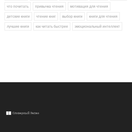
что почитать
привычка чтения
мотивация для чтения
детские книги
чтение книг
выбор книги
книги для чтения
лучшие книги
как читать быстрее
эмоциональный интеллект