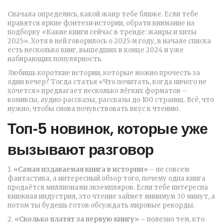
Сначала определись, какой жанр тебе ближе. Если тебе
нравятся яркие фэнтези‑истории, обрати внимание на
подборку «Какие книги сейчас в тренде: жанры и хиты
2025». Хотя в ней говорилось о 2025‑м году, в начале списка
есть несколько книг, вышедших в конце 2024 и уже
набирающих популярность.
Любишь короткие истории, которые можно прочесть за
один вечер? Тогда статья «Что почитать, когда ничего не
хочется» предлагает несколько лёгких форматов –
комиксы, аудио‑рассказы, рассказы до 100 страниц. Всё, что
нужно, чтобы снова почувствовать вкус к чтению.
Топ‑5 новинок, которые уже
вызывают разговор
1.
«Самая издаваемая книга в истории»
– не совсем
фантастика, а интересный обзор того, почему одна книга
продаётся миллионами экземпляров. Если тебе интересна
книжная индустрия, это чтение займет минимум 30 минут, а
потом ты будешь готов обсуждать мировые рекорды.
2.
«Сколько платят за первую книгу»
– полезно тем, кто