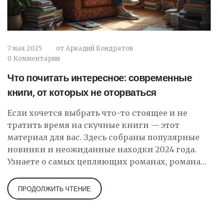
7 мая 2025
от
Аркадий Кондратов
0 Комментарии
Что почитать интересное: современные
книги, от которых не оторваться
Если хочется выбрать что-то стоящее и не
тратить время на скучные книги — этот
материал для вас. Здесь собраны популярные
новинки и неожиданные находки 2024 года.
Узнаете о самых цепляющих романах, романах-
расследованиях, психологических триллерах и
доброй современной прозе. Делюсь фактами и
ПРОДОЛЖИТЬ ЧТЕНИЕ
полезными советами, где искать вдохновение
для новых книжных открытий. Дальше —