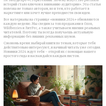
Не забудь про «Сторителлинг: почему искусство рассказа
историй стало ключом к вниманию аудитории». Эта статья
полезна не только авторам, но и тем, кто работает в
маркетинге или хочет лучше преподнести свои идеи.
Все материалы на странице «новинки 2024» обновляются
каждую неделю. Мы следим за топ‑продажами в Ozon,
Wildberries и ЛитРес, а также учитываем мнения реальных
читателей. Поэтому ты всегда получаешь актуальную
информацию без лишних рекламных шумов.
Сэкономь время: выбирай книги по темам, которые тебя
действительно интересуют, и начинай читать уже сегодня.
Новинки 2024 ждут тебя – открой их с помощью нашего
простого гида и наслаждайся каждым листом.