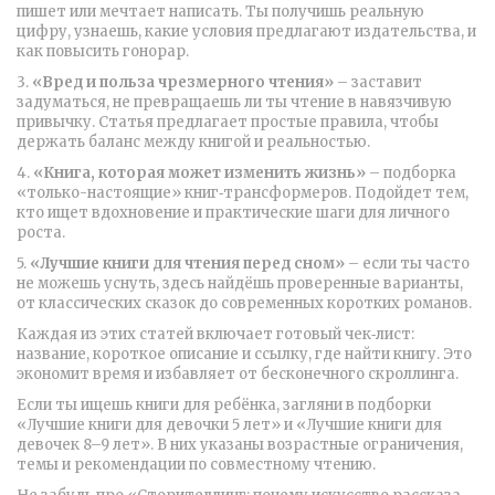
пишет или мечтает написать. Ты получишь реальную
цифру, узнаешь, какие условия предлагают издательства, и
как повысить гонорар.
3.
«Вред и польза чрезмерного чтения»
– заставит
задуматься, не превращаешь ли ты чтение в навязчивую
привычку. Статья предлагает простые правила, чтобы
держать баланс между книгой и реальностью.
4.
«Книга, которая может изменить жизнь»
– подборка
«только-настоящие» книг‑трансформеров. Подойдет тем,
кто ищет вдохновение и практические шаги для личного
роста.
5.
«Лучшие книги для чтения перед сном»
– если ты часто
не можешь уснуть, здесь найдёшь проверенные варианты,
от классических сказок до современных коротких романов.
Каждая из этих статей включает готовый чек‑лист:
название, короткое описание и ссылку, где найти книгу. Это
экономит время и избавляет от бесконечного скроллинга.
Если ты ищешь книги для ребёнка, загляни в подборки
«Лучшие книги для девочки 5 лет» и «Лучшие книги для
девочек 8–9 лет». В них указаны возрастные ограничения,
темы и рекомендации по совместному чтению.