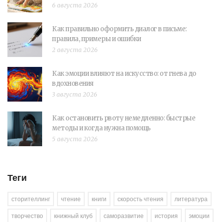
6 августа 2026
Как правильно оформить диалог в письме:
правила, примеры и ошибки
2 августа 2026
Как эмоции влияют на искусство: от гнева до
вдохновения
3 августа 2026
Как остановить рвоту немедленно: быстрые
методы и когда нужна помощь
5 августа 2026
Теги
сторителлинг
чтение
книги
скорость чтения
литература
творчество
книжный клуб
саморазвитие
история
эмоции