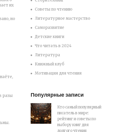
Сторителлинг
лает их
Советы по чтению
Литературное мастерство
ано, но
Саморазвитие
Детские книги
Что читать в 2024
Литература
Книжный клуб
Мотивация для чтения
наёте,
Популярные записи
в разы
Кто самый популярный
писатель в мире:
рейтинг и советы по
льмы.
выбору книг для
долгого чтения