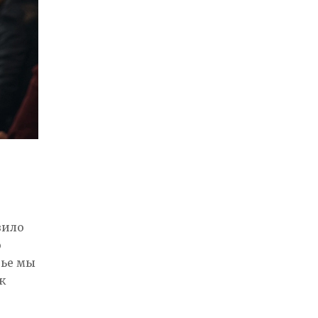
вило
о
тье мы
к