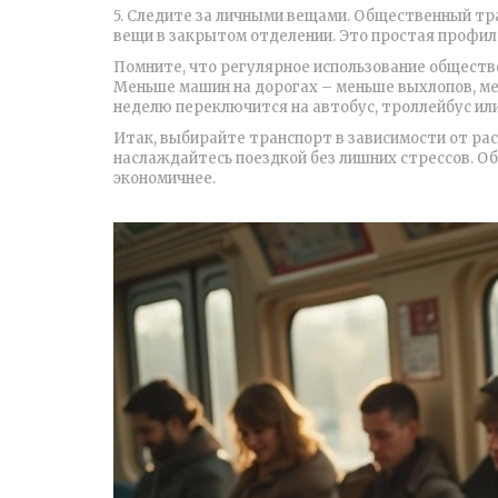
5. Следите за личными вещами. Общественный тр
вещи в закрытом отделении. Это простая профил
Помните, что регулярное использование обществ
Меньше машин на дорогах – меньше выхлопов, мен
неделю переключится на автобус, троллейбус ил
Итак, выбирайте транспорт в зависимости от ра
наслаждайтесь поездкой без лишних стрессов. О
экономичнее.