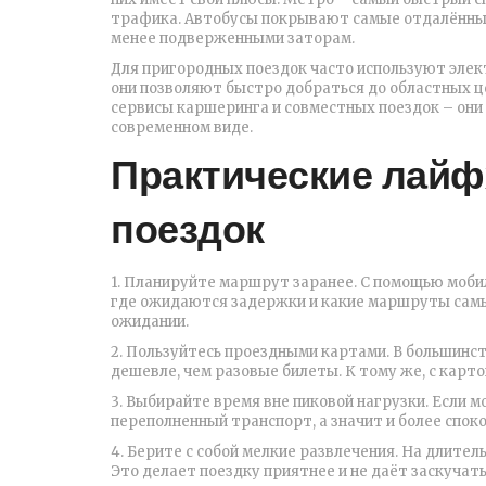
трафика. Автобусы покрывают самые отдалённые 
менее подверженными заторам.
Для пригородных поездок часто используют элек
они позволяют быстро добраться до областных ц
сервисы каршеринга и совместных поездок – они
современном виде.
Практические лай
поездок
1. Планируйте маршрут заранее. С помощью моби
где ожидаются задержки и какие маршруты самы
ожидании.
2. Пользуйтесь проездными картами. В большинс
дешевле, чем разовые билеты. К тому же, с карт
3. Выбирайте время вне пиковой нагрузки. Если 
переполненный транспорт, а значит и более спок
4. Берите с собой мелкие развлечения. На длите
Это делает поездку приятнее и не даёт заскучать