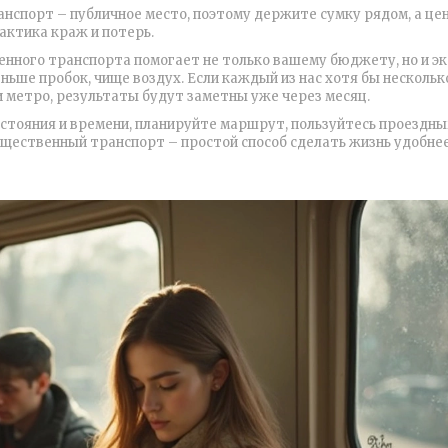
анспорт – публичное место, поэтому держите сумку рядом, а це
актика краж и потерь.
енного транспорта помогает не только вашему бюджету, но и эк
ьше пробок, чище воздух. Если каждый из нас хотя бы несколько
и метро, результаты будут заметны уже через месяц.
сстояния и времени, планируйте маршрут, пользуйтесь проездны
бщественный транспорт – простой способ сделать жизнь удобнее