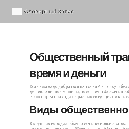
Общественный тран
время и деньги
Если вам надо добраться из точки А в точку Б б
дешевле личной машины, помогает избежать проб
транспорта подходят в разных ситуациях и как 
Виды общественног
В крупных городах обычно есть несколько вариан
них имеет свои плюсы. Метро – самый быстрый сп