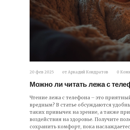
20 фев 2025
от
Аркадий Кондратов
0 Ком
Можно ли читать лежа с теле
Чтение лежа с телефона – это приятный
вредным? В статье обсуждаются удобн
таких привычек на зрение, а также п
воздействия на здоровье. Получите по
сохранить комфорт, пока наслаждаете