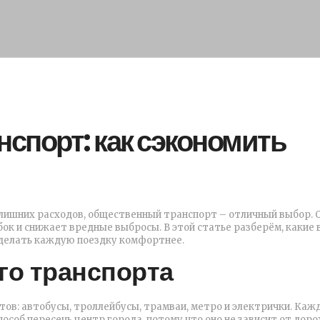
спорт: как сэкономить
ез лишних расходов, общественный транспорт – отличный выбор. 
ок и снижает вредные выбросы. В этой статье разберём, какие
сделать каждую поездку комфортнее.
о транспорта
тов: автобусы, троллейбусы, трамваи, метро и электрички. Каж
особ пересечь центр города, потому что оно не зависит от дор