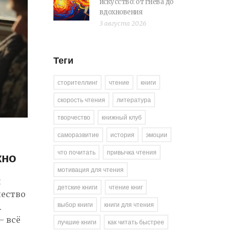
искусство: от гнева до
вдохновения
3 августа 2026
Теги
сторителлинг
чтение
книги
скорость чтения
литература
творчество
книжный клуб
саморазвитие
история
эмоции
что почитать
привычка чтения
жно
мотивация для чтения
и
детские книги
чтение книг
чество
выбор книги
книги для чтения
.
— всё
лучшие книги
как читать быстрее