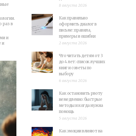
нные
8 августа 2026
Как правильно
ологии.
 раз в
оформить диалог в
письме: правила,
примеры и ошибки
ми и
 и
2 августа 2026
Что читать детям от 3
до 4 лет: список лучших
книг и советы по
выбору
6 августа 2026
Как остановить рвоту
немедленно: быстрые
методы и когда нужна
помощь
5 августа 2026
Как эмоции влияют на