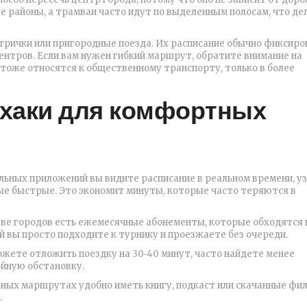
районы, а трамваи часто идут по выделенным полосам, что де
трички или пригородные поезда. Их расписание обычно фиксиров
ентров. Если вам нужен гибкий маршрут, обратите внимание на
 тоже относятся к общественному транспорту, только в более
фхаки для комфортных
льных приложений вы видите расписание в реальном времени, уз
е быстрые. Это экономит минуты, которые часто теряются в
тве городов есть ежемесячные абонементы, которые обходятся 
ой вы просто подходите к турнику и проезжаете без очереди.
можете отложить поездку на 30‑40 минут, часто найдете менее
ойную обстановку.
льных маршрутах удобно иметь книгу, подкаст или скачанные фи
.