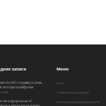
дние записи
Меню
читать 600 страниц за день:
О нас
е методы и лайфхаки
нтарий
Условия использования
ое метафора и как её
Политика конфиденциальности
овать в литературе и кино