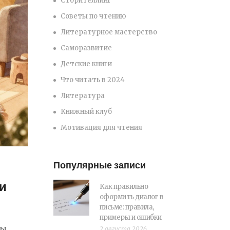
Сторителлинг
Советы по чтению
Литературное мастерство
Саморазвитие
Детские книги
Что читать в 2024
Литература
Книжный клуб
Мотивация для чтения
Популярные записи
и
Как правильно
оформить диалог в
письме: правила,
примеры и ошибки
ы.
2 августа 2026