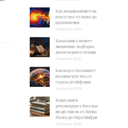
Как эмоции влияют на
искусство: от гнева до
вдохновения
3 августа 2026
Какая книга меняет
мышление: подборка
для вечернего чтения
1 августа 2026
Как искусство влияет
на наши чувства: от
страха до эйфории
4 августа 2026
Какие книги
рекомендуют богатые
люди: список от Илона
Маска до Опра Уинфри
7 августа 2026