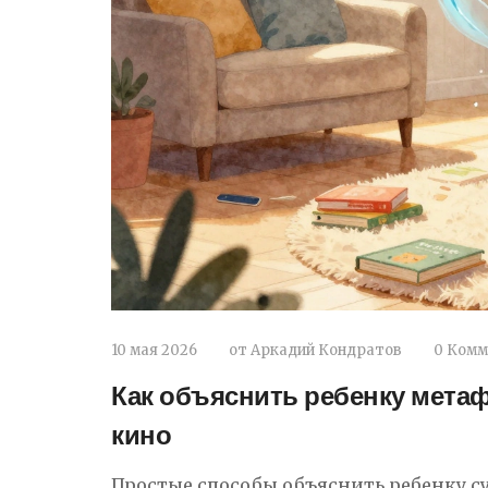
10 мая 2026
от
Аркадий Кондратов
0 Комм
Как объяснить ребенку метаф
кино
Простые способы объяснить ребенку с