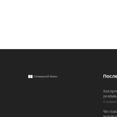
После
Как про
реальны
0 комме
Что так
использ