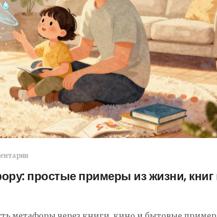
ентарии
ору: простые примеры из жизни, книг 
уть метафоры через книги, кино и бытовые пример