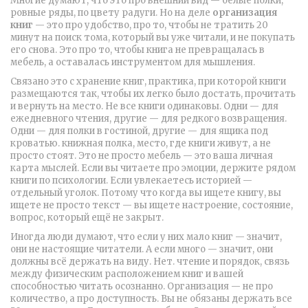
Многие думают, что это про внешний вид — белые полки,
ровные ряды, по цвету радуги. Но на деле
организация
книг
— это про удобство, про то, чтобы не тратить 20
минут на поиск тома, который вы уже читали, и не покупать
его снова. Это про то, чтобы книга не превращалась в
мебель, а оставалась инструментом для мышления.
Связано это с
хранение книг
,
практика, при которой книги
размещаются так, чтобы их легко было достать, прочитать
и вернуть на место
.
Не все книги одинаковы. Одни — для
ежедневного чтения, другие — для редкого возвращения.
Одни — для полки в гостиной, другие — для ящика под
кроватью.
книжная полка
,
место, где книги живут, а не
просто стоят
.
Это не просто мебель — это ваша личная
карта мыслей. Если вы читаете про эмоции, держите рядом
книги по психологии. Если увлекаетесь историей —
отдельный уголок. Потому что когда вы ищете книгу, вы
ищете не просто текст — вы ищете настроение, состояние,
вопрос, который ещё не закрыт.
Иногда люди думают, что если у них мало книг — значит,
они не настоящие читатели. А если много — значит, они
должны всё держать на виду. Нет.
чтение и порядок
,
связь
между физическим расположением книг и вашей
способностью читать осознанно
.
Организация — не про
количество, а про доступность. Вы не обязаны держать все