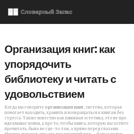
Организация книг: как
упорядочить
библиотеку и читать с
удовольствием
Когда вы говорите
организация книг
,
система, которая
помогает находить, хранить и возвращаться к книгам без
стресса
. Также известно как
книжная эстетика
, это не про
идеальные полки, а про то, чтобы книга, которую вы хотите
прочитать, была не где-то там, а прямо перед глазами.