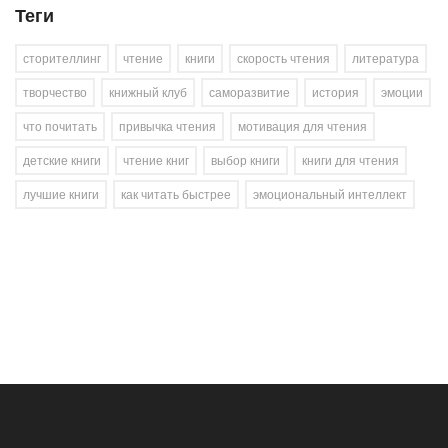
Теги
сторителлинг
чтение
книги
скорость чтения
литература
творчество
книжный клуб
саморазвитие
история
эмоции
что почитать
привычка чтения
мотивация для чтения
детские книги
чтение книг
выбор книги
книги для чтения
лучшие книги
как читать быстрее
эмоциональный интеллект