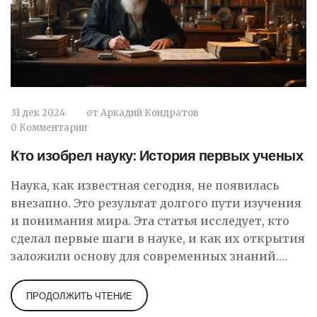
31 дек 2024
от
Аркадий Кондратов
0 Комментарии
Кто изобрел науку: История первых ученых
Наука, как известная сегодня, не появилась
внезапно. Это результат долгого пути изучения
и понимания мира. Эта статья исследует, кто
сделал первые шаги в науке, и как их открытия
заложили основу для современных знаний.
Узнайте о великих умах прошлого и их вкладе в
наше понимание природы.
ПРОДОЛЖИТЬ ЧТЕНИЕ