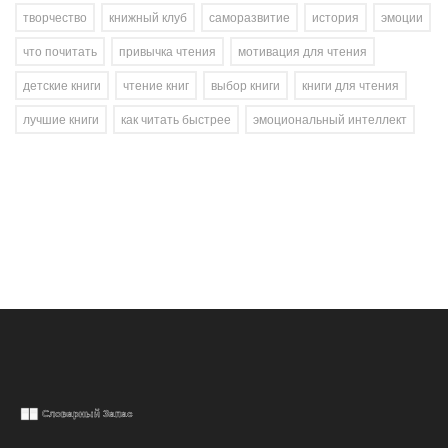
творчество
книжный клуб
саморазвитие
история
эмоции
что почитать
привычка чтения
мотивация для чтения
детские книги
чтение книг
выбор книги
книги для чтения
лучшие книги
как читать быстрее
эмоциональный интеллект