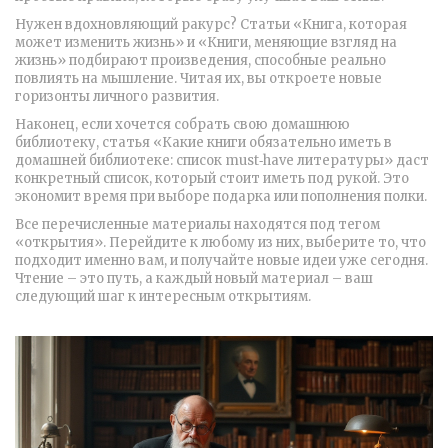
Нужен вдохновляющий ракурс? Статьи «Книга, которая
может изменить жизнь» и «Книги, меняющие взгляд на
жизнь» подбирают произведения, способные реально
повлиять на мышление. Читая их, вы откроете новые
горизонты личного развития.
Наконец, если хочется собрать свою домашнюю
библиотеку, статья «Какие книги обязательно иметь в
домашней библиотеке: список must‑have литературы» даст
конкретный список, который стоит иметь под рукой. Это
экономит время при выборе подарка или пополнения полки.
Все перечисленные материалы находятся под тегом
«открытия». Перейдите к любому из них, выберите то, что
подходит именно вам, и получайте новые идеи уже сегодня.
Чтение – это путь, а каждый новый материал – ваш
следующий шаг к интересным открытиям.