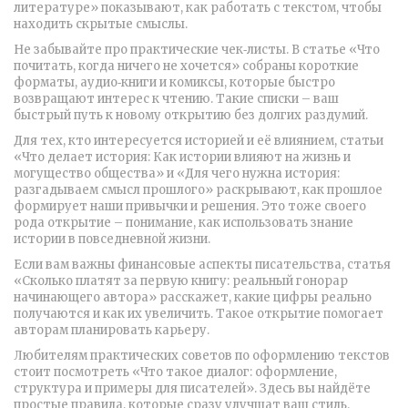
литературе» показывают, как работать с текстом, чтобы
находить скрытые смыслы.
Не забывайте про практические чек‑листы. В статье «Что
почитать, когда ничего не хочется» собраны короткие
форматы, аудио‑книги и комиксы, которые быстро
возвращают интерес к чтению. Такие списки – ваш
быстрый путь к новому открытию без долгих раздумий.
Для тех, кто интересуется историей и её влиянием, статьи
«Что делает история: Как истории влияют на жизнь и
могущество общества» и «Для чего нужна история:
разгадываем смысл прошлого» раскрывают, как прошлое
формирует наши привычки и решения. Это тоже своего
рода открытие – понимание, как использовать знание
истории в повседневной жизни.
Если вам важны финансовые аспекты писательства, статья
«Сколько платят за первую книгу: реальный гонорар
начинающего автора» расскажет, какие цифры реально
получаются и как их увеличить. Такое открытие помогает
авторам планировать карьеру.
Любителям практических советов по оформлению текстов
стоит посмотреть «Что такое диалог: оформление,
структура и примеры для писателей». Здесь вы найдёте
простые правила, которые сразу улучшат ваш стиль.