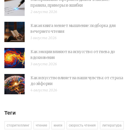
правила, примеры и ошибки
2 августа 2026
Какая книга меняет мышление: подборка для
вечернего чтения
1 августа 2026
Как эмоции влияют на искусство: от гнева до
вдохновения
3 августа 2026
Как искусство влияет на наши чувства: от страха
до эйфории
4 августа 2026
Теги
сторителлинг
чтение
книги
скорость чтения
литература