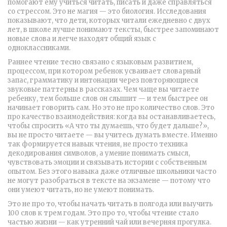
помогают ему учиться читать, писать и даже справляться
со стрессом. Это не магия — это биология. Исследования
показывают, что дети, которых читали ежедневно с двух
лет, в школе лучше понимают тексты, быстрее запоминают
новые слова и легче находят общий язык с
одноклассниками.
Раннее чтение тесно связано с
языковым развитием
,
процессом, при котором ребенок усваивает словарный
запас, грамматику и интонации через повторяющиеся
звуковые паттерны в рассказах
. Чем чаще вы читаете
ребенку, тем больше слов он слышит — и тем быстрее он
начинает говорить сам. Но это не про количество слов. Это
про качество взаимодействия: когда вы останавливаетесь,
чтобы спросить «А что ты думаешь, что будет дальше?»,
вы не просто читаете — вы учитесь думать вместе. Именно
так формируется
навык чтения
,
не просто техника
декодирования символов, а умение понимать смысл,
чувствовать эмоции и связывать истории с собственным
опытом
. Без этого навыка даже отличные школьники часто
не могут разобраться в тексте на экзамене — потому что
они умеют читать, но не умеют понимать.
Это не про то, чтобы начать читать в полгода или выучить
100 слов к трем годам. Это про то, чтобы чтение стало
частью жизни — как утренний чай или вечерняя прогулка.