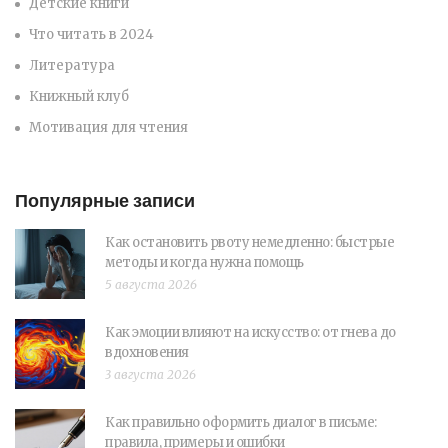
Детские книги
Что читать в 2024
Литература
Книжный клуб
Мотивация для чтения
Популярные записи
Как остановить рвоту немедленно: быстрые
методы и когда нужна помощь
5 августа 2026
Как эмоции влияют на искусство: от гнева до
вдохновения
3 августа 2026
Как правильно оформить диалог в письме:
правила, примеры и ошибки