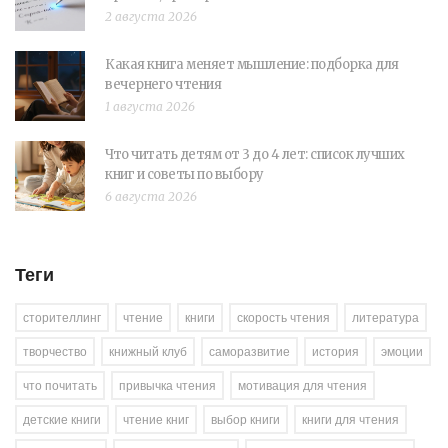
2 августа 2026
Какая книга меняет мышление: подборка для
вечернего чтения
1 августа 2026
Что читать детям от 3 до 4 лет: список лучших
книг и советы по выбору
6 августа 2026
Теги
сторителлинг
чтение
книги
скорость чтения
литература
творчество
книжный клуб
саморазвитие
история
эмоции
что почитать
привычка чтения
мотивация для чтения
детские книги
чтение книг
выбор книги
книги для чтения