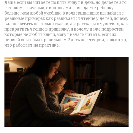
Даже если вы читаете по пять минут в день, но делаете это
с теплом, с паузами, с вопросами — вы даете ребенку
больше, чем любой учебник. В коллекции ниже вы найдете
реальные примеры: как развивается чтение у детей, почему
важно читать не только сказки, а и рассказы о чувствах, как
превратить чтение в привычку, и почему даже подростки,
которые не любят книги, могут начать читать, если их
первый опыт был правильным. Здесь нет теории, только то,
что работает на практике.