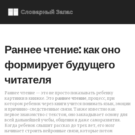
Раннее чтение: как оно
формирует будущего
читателя
Раннее чтение — это не просто показывать ребенку
картинки в книжке. Это
раннее чтение
,
процесс, при
котором ребенок через книги учится понимать язык, эмоции
и причинно-следственные связи
. Также известно как
первое знакомство с текстом
, оно закладывает основу для
всей дальнейшей учебы, общения и даже саморазвития.
Когда ребенок слышит рассказ до трех лет, его мозг
начинает строить нейронные связи, которые потом