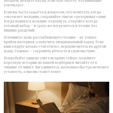
абзацем, делайте паузы, если чувствуете, что внимание
ускользает.
Если вы часто задаётесь вопросом, что почитать, когда
совсем нет желания, сохраняйте список «резервных» книг.
Когда появится желание отдохнуть, откройте всегда
готовый набор – и сразу же погрузитесь в чтение без
лишних раздумий.
И помните: цель расслабляющего чтения – не только
пройти материал, а получить эмоциональный заряд. Если
книга вдруг начала «тяготить», переключитесь на другой
жанр. Главное – сохранить лёгкость и удовольствие.
Попробуйте один из советов прямо сейчас: возьмите
короткую историю из нашей подборки и читайте её в
тишине 20 минут. Вы удивитесь, насколько быстро исчезнет
усталость, а мысли станут яснее.