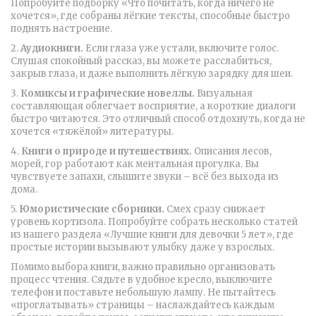
Попробуйте подборку «Что почитать, когда ничего не
хочется», где собраны лёгкие тексты, способные быстро
поднять настроение.
2.
Аудиокниги.
Если глаза уже устали, включите голос.
Слушая спокойный рассказ, вы можете расслабиться,
закрыв глаза, и даже выполнить лёгкую зарядку для шеи.
3.
Комиксы и графические новеллы.
Визуальная
составляющая облегчает восприятие, а короткие диалоги
быстро читаются. Это отличный способ отдохнуть, когда не
хочется «тяжёлой» литературы.
4.
Книги о природе и путешествиях.
Описания лесов,
морей, гор работают как ментальная прогулка. Вы
чувствуете запахи, слышите звуки – всё без выхода из
дома.
5.
Юмористические сборники.
Смех сразу снижает
уровень кортизола. Попробуйте собрать несколько статей
из нашего раздела «Лучшие книги для девочки 5 лет», где
простые истории вызывают улыбку даже у взрослых.
Помимо выбора книги, важно правильно организовать
процесс чтения. Сядьте в удобное кресло, выключите
телефон и поставьте небольшую лампу. Не пытайтесь
«проглатывать» страницы – наслаждайтесь каждым