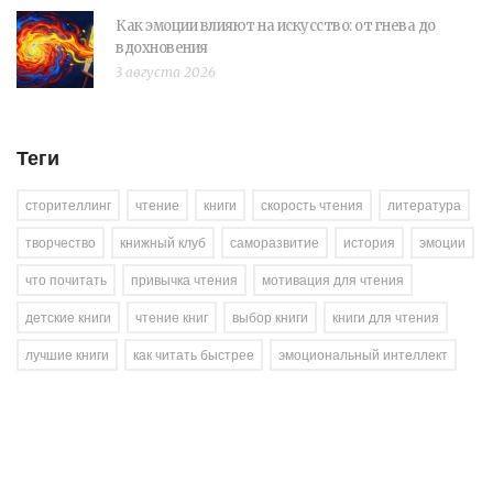
Как эмоции влияют на искусство: от гнева до
вдохновения
3 августа 2026
Теги
сторителлинг
чтение
книги
скорость чтения
литература
творчество
книжный клуб
саморазвитие
история
эмоции
что почитать
привычка чтения
мотивация для чтения
детские книги
чтение книг
выбор книги
книги для чтения
лучшие книги
как читать быстрее
эмоциональный интеллект