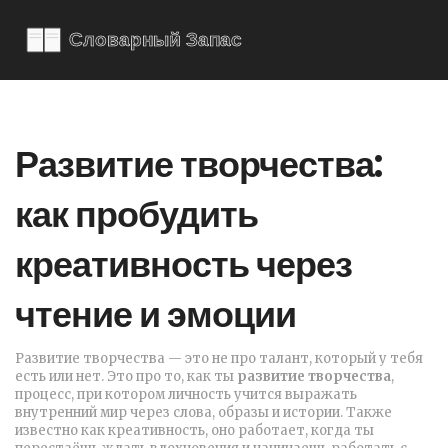
Развитие творчества:
как пробудить
креативность через
чтение и эмоции
Развитие творчества — это не про талант, который у тебя
есть или нет. Это про то, как ты
развитие творчества
,
процесс, при котором личность учится выражать
внутренний мир через слова, образы и истории
. Также
известно как
креативность
, оно работает, когда ты