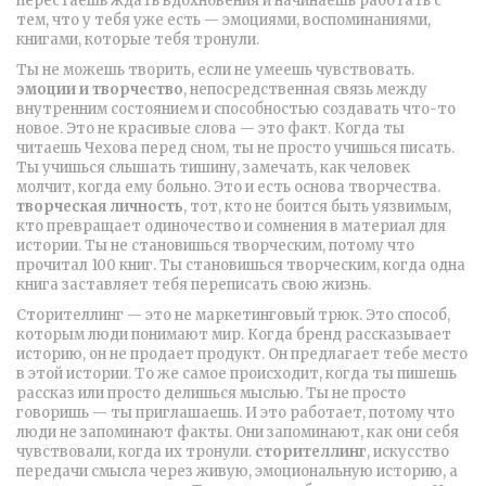
перестаёшь ждать вдохновения и начинаешь работать с
тем, что у тебя уже есть — эмоциями, воспоминаниями,
книгами, которые тебя тронули.
Ты не можешь творить, если не умеешь чувствовать.
эмоции и творчество
,
непосредственная связь между
внутренним состоянием и способностью создавать что-то
новое
. Это не красивые слова — это факт. Когда ты
читаешь Чехова перед сном, ты не просто учишься писать.
Ты учишься слышать тишину, замечать, как человек
молчит, когда ему больно. Это и есть основа творчества.
творческая личность
,
тот, кто не боится быть уязвимым,
кто превращает одиночество и сомнения в материал для
истории
.
Ты не становишься творческим, потому что
прочитал 100 книг. Ты становишься творческим, когда одна
книга заставляет тебя переписать свою жизнь.
Сторителлинг — это не маркетинговый трюк. Это способ,
которым люди понимают мир. Когда бренд рассказывает
историю, он не продает продукт. Он предлагает тебе место
в этой истории. То же самое происходит, когда ты пишешь
рассказ или просто делишься мыслью. Ты не просто
говоришь — ты приглашаешь. И это работает, потому что
люди не запоминают факты. Они запоминают, как они себя
чувствовали, когда их тронули.
сторителлинг
,
искусство
передачи смысла через живую, эмоциональную историю, а