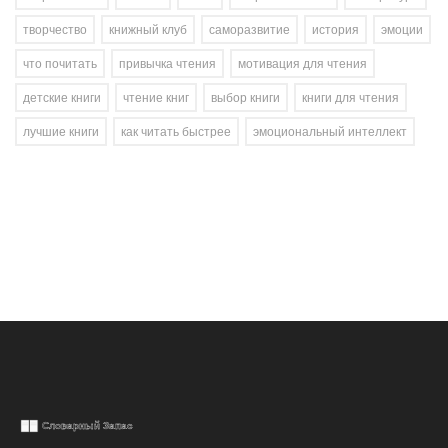
творчество
книжный клуб
саморазвитие
история
эмоции
что почитать
привычка чтения
мотивация для чтения
детские книги
чтение книг
выбор книги
книги для чтения
лучшие книги
как читать быстрее
эмоциональный интеллект