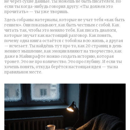
не через сухие данные
.
Ты можешь не быть писателем. Но
если ты когда-нибудь говорил другу: «Ты должен это
прочитать» — ты уже творишь.
Здесь собраны материалы, которые не учат тебя «как быть
гением». Они показывают, как быть честным с собой. Как
читать так, чтобы это меняло тебя. Как писать диалоги,
которые звучат как настоящий разговор. Как понять,
почему одна книга остаётся с тобой на всю жизнь, а другая
— исчезает. Ты найдёшь тут про то, как 20 страниц в день
меняют мышление, как эмоции влияют на творчество, как
даже в Майнкрафте можно создать историю, которая
тронет. Это не про количество. Это про глубину. И если ты
хочешь понять, откуда берётся настоящая идея — ты на
правильном месте.