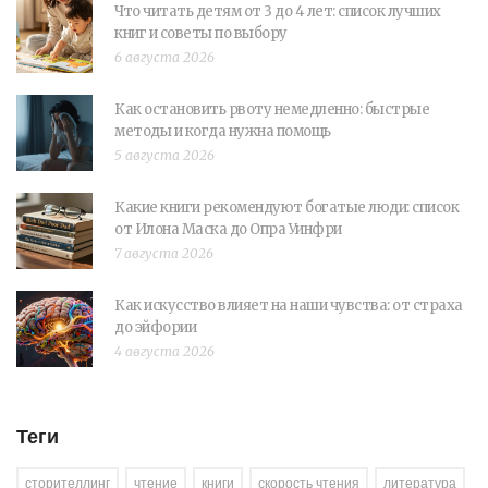
Что читать детям от 3 до 4 лет: список лучших
книг и советы по выбору
6 августа 2026
Как остановить рвоту немедленно: быстрые
методы и когда нужна помощь
5 августа 2026
Какие книги рекомендуют богатые люди: список
от Илона Маска до Опра Уинфри
7 августа 2026
Как искусство влияет на наши чувства: от страха
до эйфории
4 августа 2026
Теги
сторителлинг
чтение
книги
скорость чтения
литература