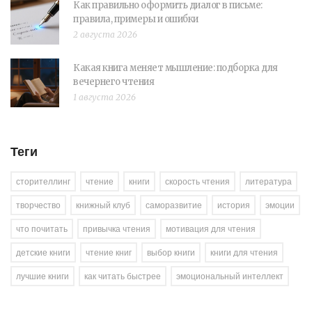
Как правильно оформить диалог в письме:
правила, примеры и ошибки
2 августа 2026
Какая книга меняет мышление: подборка для
вечернего чтения
1 августа 2026
Теги
сторителлинг
чтение
книги
скорость чтения
литература
творчество
книжный клуб
саморазвитие
история
эмоции
что почитать
привычка чтения
мотивация для чтения
детские книги
чтение книг
выбор книги
книги для чтения
лучшие книги
как читать быстрее
эмоциональный интеллект