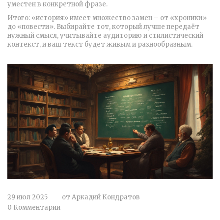
уместен в конкретной фразе.
Итого: «история» имеет множество замен – от «хроники»
до «повести». Выбирайте тот, который лучше передаёт
нужный смысл, учитывайте аудиторию и стилистический
контекст, и ваш текст будет живым и разнообразным.
29 июл 2025
от
Аркадий Кондратов
0 Комментарии