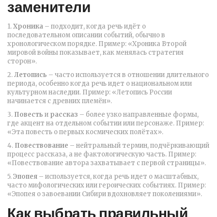
заменители
1.
Хроника
– подходит, когда речь идёт о
последовательном описании событий, обычно в
хронологическом порядке. Пример: «Хроника Второй
мировой войны показывает, как менялась стратегия
сторон».
2.
Летопись
– часто используется в отношении длительного
периода, особенно когда речь идет о национальном или
культурном наследии. Пример: «Летопись России
начинается с древних племён».
3.
Повесть
и
рассказ
– более узко направленные формы,
где акцент на отдельном событии или персонаже. Пример:
«Эта повесть о первых космических полётах».
4.
Повествование
– нейтральный термин, подчёркивающий
процесс рассказа, а не фактологическую часть. Пример:
«Повествование автора захватывает с первой страницы».
5.
Эпопея
– используется, когда речь идет о масштабных,
часто мифологических или героических событиях. Пример:
«Эпопея о завоевании Сибири вдохновляет поколениями».
Как выбрать правильный