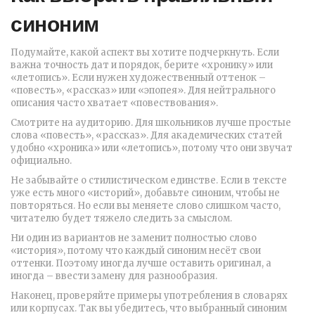
синоним
Подумайте, какой аспект вы хотите подчеркнуть. Если
важна точность дат и порядок, берите «хронику» или
«летопись». Если нужен художественный оттенок –
«повесть», «рассказ» или «эпопея». Для нейтрального
описания часто хватает «повествования».
Смотрите на аудиторию. Для школьников лучше простые
слова «повесть», «рассказ». Для академических статей
удобно «хроника» или «летопись», потому что они звучат
официально.
Не забывайте о стилистическом единстве. Если в тексте
уже есть много «историй», добавьте синоним, чтобы не
повторяться. Но если вы меняете слово слишком часто,
читателю будет тяжело следить за смыслом.
Ни один из вариантов не заменит полностью слово
«история», потому что каждый синоним несёт свои
оттенки. Поэтому иногда лучше оставить оригинал, а
иногда – ввести замену для разнообразия.
Наконец, проверяйте примеры употребления в словарях
или корпусах. Так вы убедитесь, что выбранный синоним