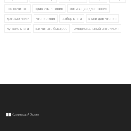
что почитать
привычка чтения
мотивация для чтения
детские книги
чтение книг
выбор книги
книги для чтения
лучшие книги
как читать быстрее
эмоциональный интеллект