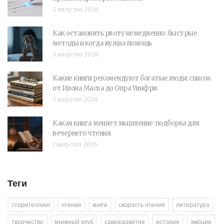
2 августа 2026
Как остановить рвоту немедленно: быстрые
методы и когда нужна помощь
5 августа 2026
Какие книги рекомендуют богатые люди: список
от Илона Маска до Опра Уинфри
7 августа 2026
Какая книга меняет мышление: подборка для
вечернего чтения
1 августа 2026
Теги
сторителлинг
чтение
книги
скорость чтения
литература
творчество
книжный клуб
саморазвитие
история
эмоции