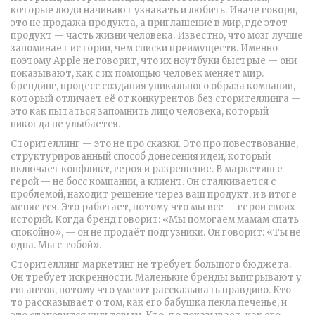
которые люди начинают узнавать и любить
. Иначе говоря,
это не продажа продукта, а приглашение в мир, где этот
продукт — часть жизни человека. Известно, что мозг лучше
запоминает истории, чем списки преимуществ. Именно
поэтому Apple не говорит, что их ноутбуки быстрые — они
показывают, как с их помощью человек меняет мир.
брендинг
,
процесс создания уникального образа компании,
который отличает её от конкурентов
без сторителлинга —
это как пытаться запомнить лицо человека, который
никогда не улыбается.
Сторителлинг — это не про сказки. Это про
повествование
,
структурированный способ донесения идеи, который
включает конфликт, героя и разрешение
. В маркетинге
герой — не босс компании, а клиент. Он сталкивается с
проблемой, находит решение через ваш продукт, и в итоге
меняется. Это работает, потому что мы все — герои своих
историй. Когда бренд говорит: «Мы помогаем мамам спать
спокойно», — он не продаёт подгузники. Он говорит: «Ты не
одна. Мы с тобой».
Сторителлинг маркетинг не требует большого бюджета.
Он требует искренности. Маленькие бренды выигрывают у
гигантов, потому что умеют рассказывать правдиво. Кто-
то рассказывает о том, как его бабушка пекла печенье, и