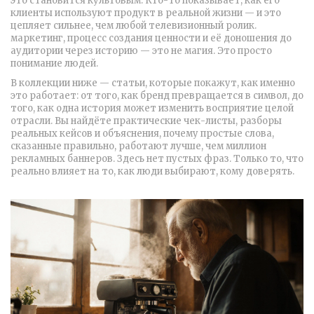
это становится культовым. Кто-то показывает, как его
клиенты используют продукт в реальной жизни — и это
цепляет сильнее, чем любой телевизионный ролик.
маркетинг
,
процесс создания ценности и её доношения до
аудитории
через историю — это не магия. Это просто
понимание людей.
В коллекции ниже — статьи, которые покажут, как именно
это работает: от того, как бренд превращается в символ, до
того, как одна история может изменить восприятие целой
отрасли. Вы найдёте практические чек-листы, разборы
реальных кейсов и объяснения, почему простые слова,
сказанные правильно, работают лучше, чем миллион
рекламных баннеров. Здесь нет пустых фраз. Только то, что
реально влияет на то, как люди выбирают, кому доверять.