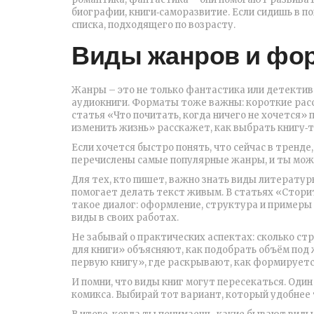
биографии, книги‑саморазвитие. Если сидишь в по
списка, подходящего по возрасту.
Виды жанров и фо
Жанры – это не только фантастика или детектив
аудиокниги. Форматы тоже важны: короткие расс
статья «Что почитать, когда ничего не хочется»
изменить жизнь» расскажет, как выбрать книгу‑
Если хочется быстро понять, что сейчас в тренде
перечислены самые популярные жанры, и ты можеш
Для тех, кто пишет, важно знать виды литератур
помогает делать текст живым. В статьях «Сторит
такое диалог: оформление, структура и примеры
виды в своих работах.
Не забывай о практических аспектах: сколько ст
для книги» объясняют, как подобрать объём под 
первую книгу», где раскрывают, как формируетс
И помни, что виды книг могут пересекаться. Один 
комикса. Выбирай тот вариант, который удобнее т