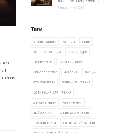
для вечернего чтения
1 августа 2026
Теги
сторителлинг
чтение
книги
скорость чтения
литература
творчество
книжный клуб
вает
виды
саморазвитие
история
эмоции
зовать
что почитать
привычка чтения
мотивация для чтения
детские книги
чтение книг
выбор книги
книги для чтения
лучшие книги
как читать быстрее
эмоциональный интеллект