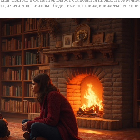
ы книг, жанров и форматов, выбор становится проще. Прокручив
ат, и читательский опыт будет именно таким, каким ты его хоче