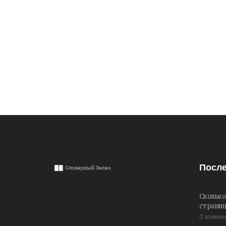
После
Сколько
страни
0 комме