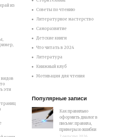
Сторителлинг
ирай из
Советы по чтению
Литературное мастерство
Саморазвитие
Детские книги
ы,
ример,
Что читать в 2024
Литература
Книжный клуб
Мотивация для чтения
 видов
Что
ь эти
Популярные записи
страниц
а
Как правильно
оформить диалог в
е
письме: правила,
примеры и ошибки
2 августа 2026