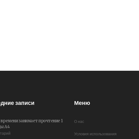
дние записи
Меню
 времени занимает прочтение 1
О нас
цы А4
нтарий
Условия использования