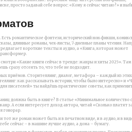
иске, просто задавай себе вопрос: «Кому я сейчас читаю?» и выб
рматов
. Есть романтическое фэнтези, исторический нон‑фикшн, комикс
казы, длинные романы, чек‑листы, 7‑дневные планы чтения. Нап
 предлагает короткие тексты и аудио, а «Книга, которая может
трансформер.
, смотри «Какие книги сейчас в тренде: жанры и хиты 2025». Там
ь сразу отсеять то, что тебе не подходит.
ных приёмов. Сторителлинг, диалог, метафора – каждый из этих
еллинг: как рассказывать истории, чтобы было интересно» и «
 для писателей» ты найдёшь практические советы, как применит
раниц должна быть в книге? В статье «Минимальное количество 
жанр. А если интересует доход автора, читай «Сколько платят з
я гонорар.
и тот же роман может быть и в печатном виде, и в аудио, и в вид
ебе сейчас – в машине лучше аудио, а дома – бумагу.