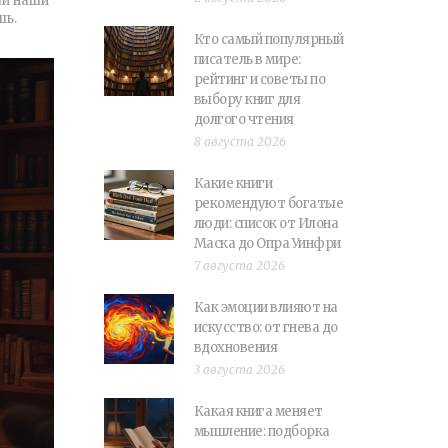
ай наши
шь.
Кто самый популярный
писатель в мире:
рейтинг и советы по
выбору книг для
долгого чтения
8 августа 2026
Какие книги
рекомендуют богатые
люди: список от Илона
Маска до Опра Уинфри
7 августа 2026
Как эмоции влияют на
искусство: от гнева до
вдохновения
3 августа 2026
Какая книга меняет
мышление: подборка