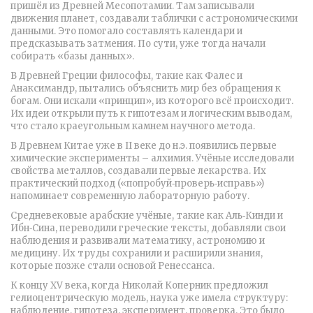
пришёл из Древней Месопотамии. Там записывали
движения планет, создавали таблички с астрономическими
данными. Это помогало составлять календари и
предсказывать затмения. По сути, уже тогда начали
собирать «базы данных».
В Древней Греции философы, такие как Фалес и
Анаксимандр, пытались объяснить мир без обращения к
богам. Они искали «принцип», из которого всё происходит.
Их идеи открыли путь к гипотезам и логическим выводам,
что стало краеугольным камнем научного метода.
В Древнем Китае уже в II веке до н.э. появились первые
химические эксперименты – алхимия. Учёные исследовали
свойства металлов, создавали первые лекарства. Их
практический подход («попробуй‑проверь‑исправь»)
напоминает современную лабораторную работу.
Средневековые арабские учёные, такие как Аль‑Кинди и
Ибн‑Сина, переводили греческие тексты, добавляли свои
наблюдения и развивали математику, астрономию и
медицину. Их труды сохранили и расширили знания,
которые позже стали основой Ренессанса.
К концу XV века, когда Николай Коперник предложил
гелиоцентрическую модель, наука уже имела структуру:
наблюдение, гипотеза, эксперимент, проверка. Это было