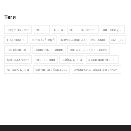
Теги
сторителлинг
чтение
книги
скорость чтения
литература
творчество
книжный клуб
саморазвитие
история
эмоции
что почитать
привычка чтения
мотивация для чтения
детские книги
чтение книг
выбор книги
книги для чтения
лучшие книги
как читать быстрее
эмоциональный интеллект