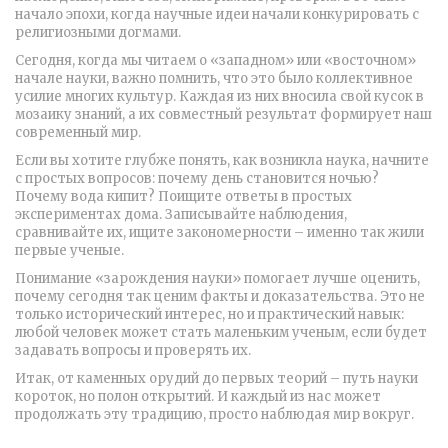
начало эпохи, когда научные идеи начали конкурировать с
религиозными догмами.
Сегодня, когда мы читаем о «западном» или «восточном»
начале науки, важно помнить, что это было коллективное
усилие многих культур. Каждая из них вносила свой кусок в
мозаику знаний, а их совместный результат формирует наш
современный мир.
Если вы хотите глубже понять, как возникла наука, начните
с простых вопросов: почему день становится ночью?
Почему вода кипит? Поищите ответы в простых
экспериментах дома. Записывайте наблюдения,
сравнивайте их, ищите закономерности – именно так жили
первые ученые.
Понимание «зарождения науки» помогает лучше оценить,
почему сегодня так ценим факты и доказательства. Это не
только исторический интерес, но и практический навык:
любой человек может стать маленьким ученым, если будет
задавать вопросы и проверять их.
Итак, от каменных орудий до первых теорий – путь науки
короток, но полон открытий. И каждый из нас может
продолжать эту традицию, просто наблюдая мир вокруг.