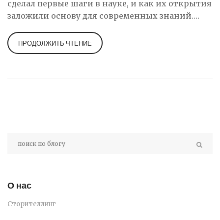
сделал первые шаги в науке, и как их открытия
заложили основу для современных знаний.
Узнайте о великих умах прошлого и их вкладе в
наше понимание природы.
ПРОДОЛЖИТЬ ЧТЕНИЕ
О нас
Сторителлинг