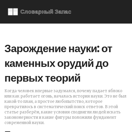
Зарождение науки: от
каменных орудий до
первых теорий
Когда человек впервые задумался, почему падает яблоко
или как работает огонь, началась история науки. Это не был
какой‑то план, а простое любопытство, которое
превратилось в систематический поиск ответов. В этой
статье разберём, какие условия сподвигли людей искать
закономерности и какие фигуры положили фундамент
современной науки.