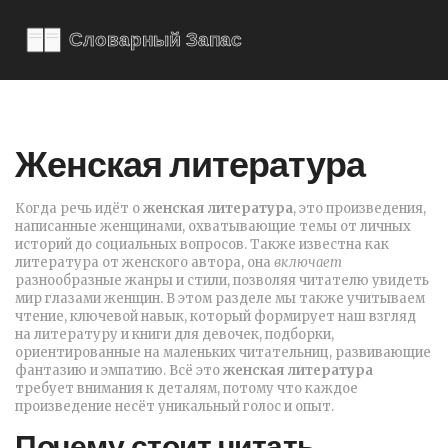
Женская литература
Когда речь идёт о
женская литература
,
это произведения,
написанные женщинами, охватывающие темы от личных
историй до социальных вопросов
. Также известна как
литература от женского автора
, она
включает
разнообразные жанры и стили, позволяя читателю увидеть
мир глазами женщин. В этом разделе мы также учитываем
чтение
,
ключевой навык, который формирует наш взгляд
на литературу
и
книги для девочек
,
подборки,
ориентированные на маленьких читательниц, развивающие
фантазию и эмпатию
. Всё это
женская литература
требует внимания к деталям, потому что каждое
произведение несёт уникальный голос и опыт.
Почему стоит читать