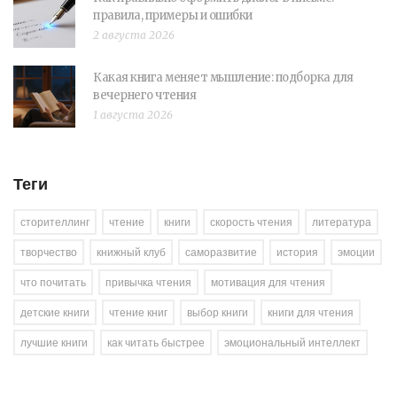
правила, примеры и ошибки
2 августа 2026
Какая книга меняет мышление: подборка для
вечернего чтения
1 августа 2026
Теги
сторителлинг
чтение
книги
скорость чтения
литература
творчество
книжный клуб
саморазвитие
история
эмоции
что почитать
привычка чтения
мотивация для чтения
детские книги
чтение книг
выбор книги
книги для чтения
лучшие книги
как читать быстрее
эмоциональный интеллект