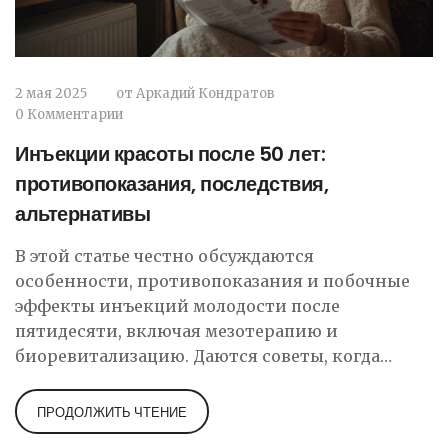
2 мая 2025
от
Аркадий Кондратов
0 Комментарии
Инъекции красоты после 50 лет:
противопоказания, последствия,
альтернативы
В этой статье честно обсуждаются
особенности, противопоказания и побочные
эффекты инъекций молодости после
пятидесяти, включая мезотерапию и
биоревитализацию. Даются советы, когда
такие процедуры действительно могут быть
опасны, и чем их можно заменить.
ПРОДОЛЖИТЬ ЧТЕНИЕ
Рассмотрены реальные медицинские факты,