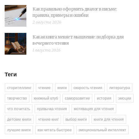
Как правильно оформить диалог в письме:
правила, примеры и ошибки
2 августа 2026
Какая книга меняет мышление: подборка для
вечернего чтения
1 августа 2026
Теги
сторителлинг
чтение
книги
скорость чтения
литература
творчество
книжный клуб
саморазвитие
история
эмоции
что почитать
привычка чтения
мотивация для чтения
детские книги
чтение книг
выбор книги
книги для чтения
лучшие книги
как читать быстрее
эмоциональный интеллект