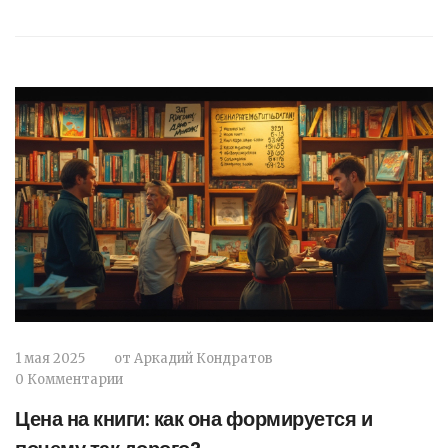
мифы косметологии и важные нюансы, о
которых редко рассказывают в салонах.
Подробно разобраны альтернативные
варианты омоложения, которые подойдут тем,
кому инъекции противопоказаны. В статье
есть ссылки на экспертные мнения и полезные
ресурсы.
1 мая 2025
от
Аркадий Кондратов
0 Комментарии
Цена на книги: как она формируется и