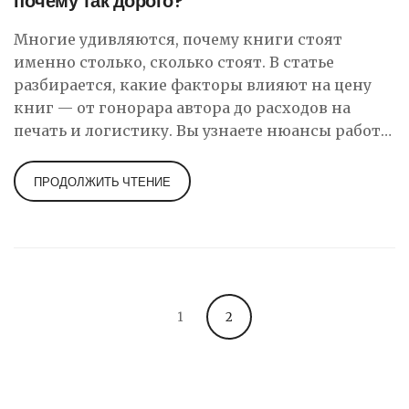
почему так дорого?
Многие удивляются, почему книги стоят
именно столько, сколько стоят. В статье
разбирается, какие факторы влияют на цену
книг — от гонорара автора до расходов на
печать и логистику. Вы узнаете нюансы работы
издательств, как книжные сети ставят свои
наценки, и почему электронные книги иногда
ПРОДОЛЖИТЬ ЧТЕНИЕ
не дешевле бумажных. Будет полезно всем, кто
хочет понять, как устроен этот бизнес, и тем,
кто организует или посещает книжные клубы.
Всё просто и без лишних сложностей.
1
2