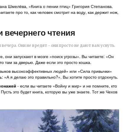
вана Шмелёва, «Книга о пении птиц» Григория Степанова.
читаете про то, как человек смотрит на воду, как держит нож,
и вечернего чтения
вечера. Они не вредят - они просто не дают вам уснуть.
е, они запускают в мозге «поиск угрозы». Вы читаете: «Он
что там за дверью. Даже если это просто кошка.
навыков высокоэффективных людей» или «Сила привычки»
: «А я делаю это правильно?». Вы хотите просто отдохнуть.
сонажей
- если вы читаете «Войну и мир» и не помните, кто
 Пусть это будет книга, которую вы уже знаете. Тот же Чехов