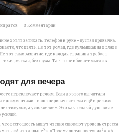
ондратов
0 Комментарии
и не хотят затихать. Телефон в руке - пустая привычка.
знаете, что взять. Не тот роман, где кульминация в главе
д. Не тот саморазвитие, где каждая страница требует
тихая, мягкая, без шума. Та, что не вбивает мысли в
ходят для вечера
просто переключает режим. Если до этого вы читали
и с документами - ваша нервная система ещё в режиме
не стимулом, а успокоением. Это как тёплый душ после
 усилий.
, что всего шесть минут чтения снижают уровень стресса
думать: «А что дальше?», «Почему он так поступил?», «А