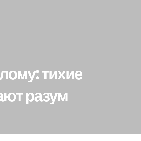
лому: тихие
ают разум