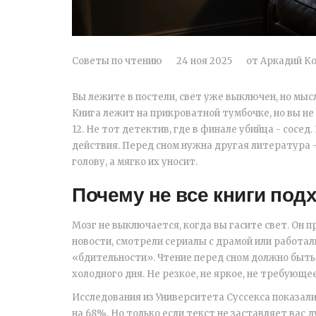
Советы по чтению
24 ноя 2025
от
Аркадий К
Вы лежите в постели, свет уже выключен, но мысл
Книга лежит на прикроватной тумбочке, но вы не 
12. Не тот детектив, где в финале убийца - сосе
действия. Перед сном нужна другая литература - 
голову, а мягко их уносит.
Почему не все книги под
Мозг не выключается, когда вы гасите свет. Он 
новости, смотрели сериалы с драмой или работал
«бдительности». Чтение перед сном должно быть 
холодного дня. Не резкое, не яркое, не требующее
Исследования из Университета Суссекса показали
на 68%. Но только если текст не заставляет вас 