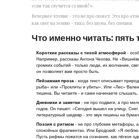
если так случится со мной?».
Вечернее чтение - это не про сюжет. Это про атм
как снег на землю - тихо, без шума, без спешки.
Что именно читать: пять 
Короткие рассказы с тихой атмосферой
- особ
Например, рассказы Антона Чехова. Не «Вишнёвы
громких событий - только люди, их молчание, свет
он позволяет вам просто быть.
Пейзажная проза
- когда текст описывает приро
рыба» или «Прокляты и убиты». Или «Лес» Валенти
тишина. Вы читаете - и сами начинаете слышать, 
Дневники и заметки
- не про подвиги, а про мел
годов. Он пишет: «Сегодня вышел на улицу. Снег 
литературный шедевр - это звук тишины на бумаг
Поэзия с ритмом
- не про глубокие метафоры, а
спокойных фрагментах. Или Бродский: «Я люблю, 
Пусть рифмы ложатся на сознание, как лёгкое од