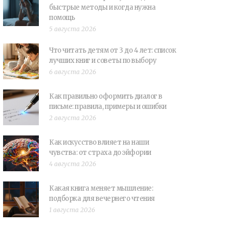
быстрые методы и когда нужна
помощь
5 августа 2026
Что читать детям от 3 до 4 лет: список
лучших книг и советы по выбору
6 августа 2026
Как правильно оформить диалог в
письме: правила, примеры и ошибки
2 августа 2026
Как искусство влияет на наши
чувства: от страха до эйфории
4 августа 2026
Какая книга меняет мышление:
подборка для вечернего чтения
1 августа 2026