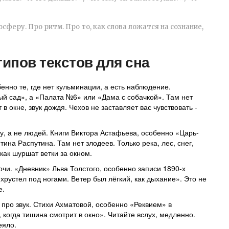
осферу. Про ритм. Про то, как слова ложатся на сознание,
типов текстов для сна
енно те, где нет кульминации, а есть наблюдение.
й сад», а «Палата №6» или «Дама с собачкой». Там нет
 в окне, звук дождя. Чехов не заставляет вас чувствовать -
ду, а не людей. Книги Виктора Астафьева, особенно «Царь-
на Распутина. Там нет злодеев. Только река, лес, снег,
как шуршат ветки за окном.
очи. «Дневник» Льва Толстого, особенно записи 1890-х
хрустел под ногами. Ветер был лёгкий, как дыхание». Это не
е.
 про звук. Стихи Ахматовой, особенно «Реквием» в
когда тишина смотрит в окно». Читайте вслух, медленно.
еяло.