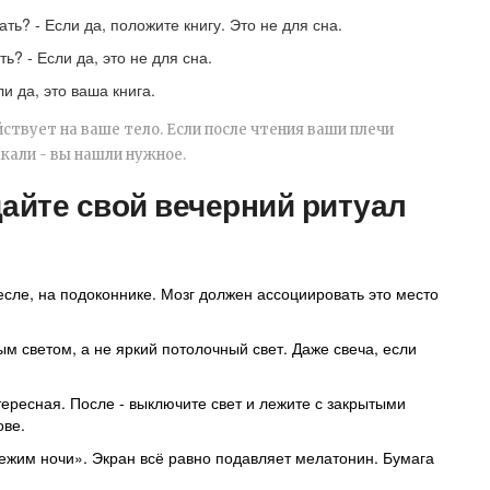
ать? - Если да, положите книгу. Это не для сна.
ь? - Если да, это не для сна.
и да, это ваша книга.
ействует на ваше тело. Если после чтения ваши плечи
акали - вы нашли нужное.
дайте свой вечерний ритуал
ресле, на подоконнике. Мозг должен ассоциировать это место
ым светом, а не яркий потолочный свет. Даже свеча, если
тересная. После - выключите свет и лежите с закрытыми
ове.
режим ночи». Экран всё равно подавляет мелатонин. Бумага