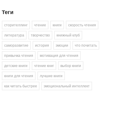
Теги
сторителлинг
чтение
книги
скорость чтения
литература
творчество
книжный клуб
саморазвитие
история
эмоции
что почитать
привычка чтения
мотивация для чтения
детские книги
чтение книг
выбор книги
книги для чтения
лучшие книги
как читать быстрее
эмоциональный интеллект