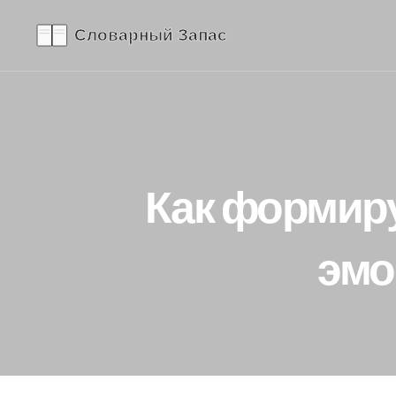
Как формиру
эмо