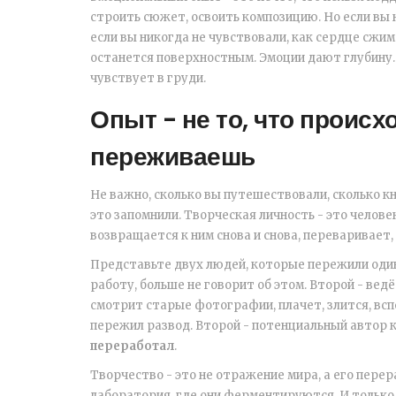
строить сюжет, освоить композицию. Но если вы н
если вы никогда не чувствовали, как сердце сжи
останется поверхностным. Эмоции дают глубину.
чувствует в груди.
Опыт - не то, что происхо
переживаешь
Не важно, сколько вы путешествовали, сколько кн
это запомнили. Творческая личность - это челове
возвращается к ним снова и снова, переваривает
Представьте двух людей, которые пережили один 
работу, больше не говорит об этом. Второй - ведё
смотрит старые фотографии, плачет, злится, всп
пережил развод. Второй - потенциальный автор кн
переработал
.
Творчество - это не отражение мира, а его перер
лаборатория, где они ферментируются. И только