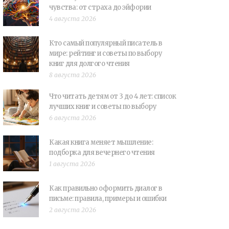
чувства: от страха до эйфории
4 августа 2026
Кто самый популярный писатель в
мире: рейтинг и советы по выбору
книг для долгого чтения
8 августа 2026
Что читать детям от 3 до 4 лет: список
лучших книг и советы по выбору
6 августа 2026
Какая книга меняет мышление:
подборка для вечернего чтения
1 августа 2026
Как правильно оформить диалог в
письме: правила, примеры и ошибки
2 августа 2026