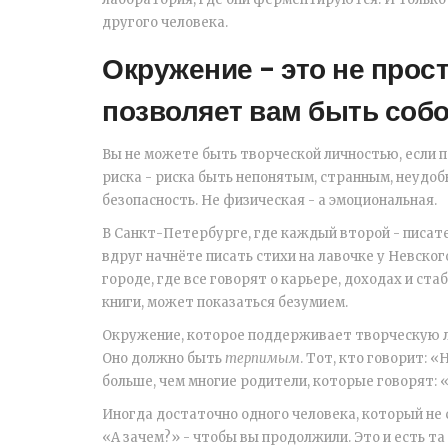
другого человека.
Окружение - это не прост
позволяет вам быть соб
Вы не можете быть творческой личностью, если п
риска - риска быть непонятым, странным, неудоб
безопасность. Не физическая - а эмоциональная.
В Санкт-Петербурге, где каждый второй - писате
вдруг начнёте писать стихи на лавочке у Невског
городе, где все говорят о карьере, доходах и ст
книги, может показаться безумием.
Окружение, которое поддерживает творческую л
Оно должно быть
терпимым
. Тот, кто говорит: 
больше, чем многие родители, которые говорят: 
Иногда достаточно одного человека, который не с
«А зачем?» - чтобы вы продолжили. Это и есть та