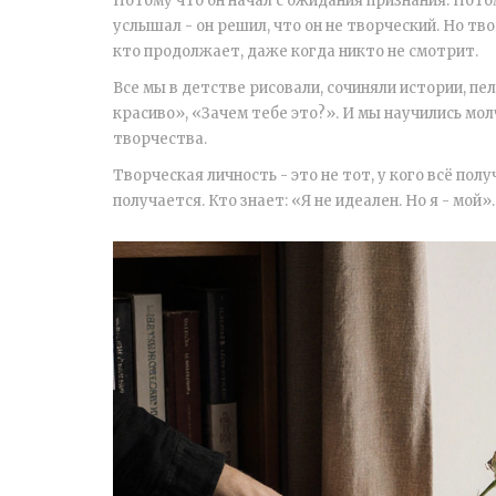
Потому что он начал с ожидания признания. Потом
услышал - он решил, что он не творческий. Но тво
кто продолжает, даже когда никто не смотрит.
Все мы в детстве рисовали, сочиняли истории, пел
красиво», «Зачем тебе это?». И мы научились мол
творчества.
Творческая личность - это не тот, у кого всё пол
получается. Кто знает: «Я не идеален. Но я - мой».