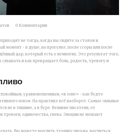
атов
0 Комментарии
приходят не тогда, когда вы сидите за столом и
 момент - в душе, на прогулке, после ссоры или после
ённый дар, который есть у немногих. Это результат того,
х слышать и как превращает боль, радость, тревогу и
опливо
спокойным, уравновешенным, «в зоне» - как будто
тивного покоя. На практике всё наоборот. Самые сильные
я не в тишине, а в буре. Великие писатели, от
ии тревоги, одиночества, гнева. Эмоции не мешают
делать. Вы можете выучить технику письма, научиться