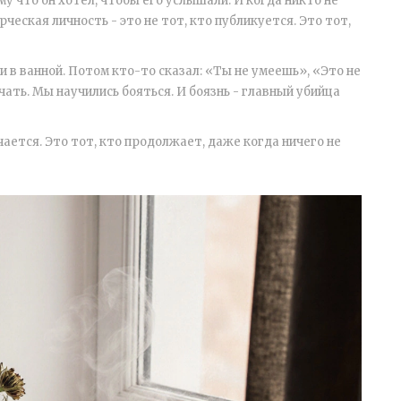
у что он хотел, чтобы его услышали. И когда никто не
рческая личность - это не тот, кто публикуется. Это тот,
и в ванной. Потом кто-то сказал: «Ты не умеешь», «Это не
чать. Мы научились бояться. И боязнь - главный убийца
учается. Это тот, кто продолжает, даже когда ничего не