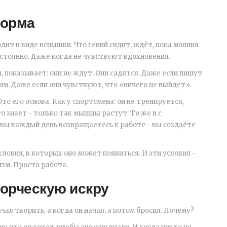
форма
дит в виде вспышки. Что гений сидит, ждёт, пока молния
стоянно. Даже когда не чувствуют вдохновения.
 показывает: они не ждут. Они садятся. Даже если пишут
хим. Даже если они чувствуют, что «ничего не выйдет».
то его основа. Как у спортсмена: он не тренируется,
о знает - только так мышцы растут. То же и с
 вы каждый день возвращаетесь к работе - вы создаёте
ловия, в которых оно может появиться. И эти условия -
изм. Просто работа.
ворческую искру
чал творить, а когда он начал, а потом бросил. Почему?