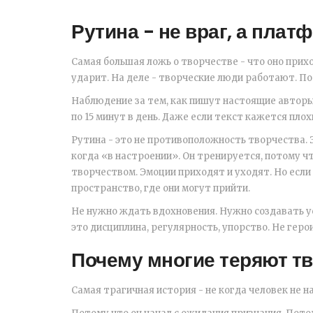
Рутина - не враг, а плат
Самая большая ложь о творчестве - что оно прихо
ударит. На деле - творческие люди работают. По
Наблюдение за тем, как пишут настоящие авторы,
по 15 минут в день. Даже если текст кажется пло
Рутина - это не противоположность творчества. Э
когда «в настроении». Он тренируется, потому чт
творчеством. Эмоции приходят и уходят. Но если
пространство, где они могут прийти.
Не нужно ждать вдохновения. Нужно создавать ус
это дисциплина, регулярность, упорство. Не геро
Почему многие теряют т
Самая трагичная история - не когда человек не на