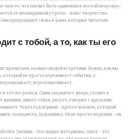
е знаете, что значит быть одиноким в пустой квартире,
мается от неожиданной утраты - ваше творчество
 Они превращают слова в раны, которые читатель
дит с тобой, а то, как ты его
иг прочитали, сколько людей встретили. Важно, как вы
к, который не просто переживает события, а
, переписывает, переосмысливает.
и тот же развод. Один закрывает дверь, уходит в
т дневник, пишет стихи, рисует, говорит с друзьями,
оминает. Через год первый - просто человек, который
иги, сценариста, художника. Он не просто пережил - он
аботка. Эмоции - это сырые материалы. Опыт - это
 тогда они становятся чем-то, что может тронуть