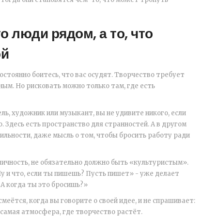
о люди рядом, а то, что
ой
остоянно боитесь, что вас осудят. Творчество требует
ным. Но рисковать можно только там, где есть
ль, художник или музыкант, вы не удивите никого, если
о. Здесь есть пространство для странностей. А в другом
абильности, даже мысль о том, чтобы бросить работу ради
ичность, не обязательно должно быть «культуристым».
«Ну и что, если ты пишешь? Пусть пишет» - уже делает
«А когда ты это бросишь?»
меётся, когда вы говорите о своей идее, и не спрашивает:
 самая атмосфера, где творчество растёт.