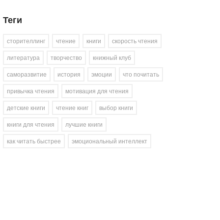
Теги
сторителлинг
чтение
книги
скорость чтения
литература
творчество
книжный клуб
саморазвитие
история
эмоции
что почитать
привычка чтения
мотивация для чтения
детские книги
чтение книг
выбор книги
книги для чтения
лучшие книги
как читать быстрее
эмоциональный интеллект