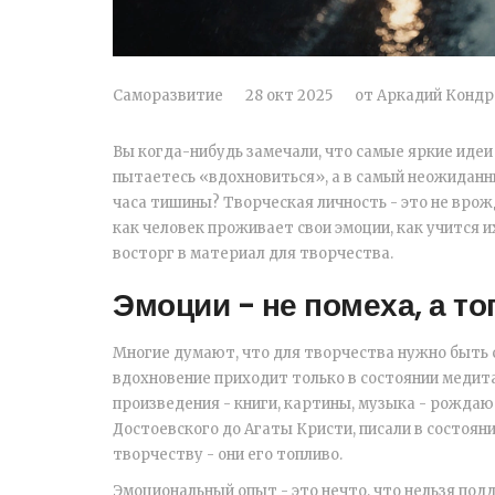
Саморазвитие
28 окт 2025
от
Аркадий Кондр
Вы когда-нибудь замечали, что самые яркие идеи 
пытаетесь «вдохновиться», а в самый неожиданный
часа тишины? Творческая личность - это не врожд
как человек проживает свои эмоции, как учится и
восторг в материал для творчества.
Эмоции - не помеха, а т
Многие думают, что для творчества нужно быть 
вдохновение приходит только в состоянии медита
произведения - книги, картины, музыка - рождаютс
Достоевского до Агаты Кристи, писали в состоян
творчеству - они его топливо.
Эмоциональный опыт - это нечто, что нельзя под