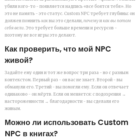
убили кого-то - появляется надпись «все боятся тебя». Но
это не память - это статус. Custom NPC требует глубины: он
должен помнить
как
вы это сделали,
почему
и
как вы потом
себя вели
. Это требует больше времени и ресурсов -
поэтому не все игры это делают.
Как проверить, что мой NPC
живой?
Задайте ему один и тот же вопрос три раза - но с разным
контекстом. Первый раз - он вас не знает. Второй - вы
обманули его. Третий - вы помогли ему. Если он отвечает
одинаково - он мёртв. Если он меняется: с подозрения →
настороженности → благодарности - вы сделали его
живым.
Можно ли использовать Custom
NPC в книгах?