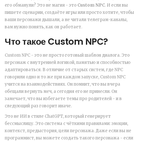
его обманули? Это не магия - это
Custom NPC
. И если вы
пишете сценарии, создаёте игры или просто хотите, чтобы
ваши персонажи дышали, а не читали телеграм-каналы,
вам нужно понять, как он работает.
Что такое Custom NPC?
Custom NPC - это не просто готовый шаблон диалога. Это
персонаж с внутренней логикой, памятью и способностью
адаптироваться. В отличие от старых систем, где NPC
говорили одно и то же при каждом запуске, Custom NPC
учится на взаимодействиях. Он помнит, что вы вчера
обещали вернуть меч, а сегодня его не принесли. Он
замечает, что вы избегаете темы про родителей - и в
следующий раз говорит иначе.
Это не ИИ в стиле ChatGPT, который генерирует
бессмыслицу. Это система с чёткими правилами: эмоции,
контекст, предыстория, цели персонажа. Даже если вы не
программист, вы можете создать такого персонажа - если