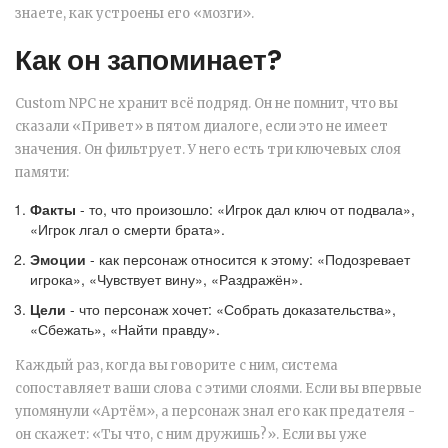
знаете, как устроены его «мозги».
Как он запоминает?
Custom NPC не хранит всё подряд. Он не помнит, что вы
сказали «Привет» в пятом диалоге, если это не имеет
значения. Он фильтрует. У него есть три ключевых слоя
памяти:
Факты
- то, что произошло: «Игрок дал ключ от подвала»,
«Игрок лгал о смерти брата».
Эмоции
- как персонаж относится к этому: «Подозревает
игрока», «Чувствует вину», «Раздражён».
Цели
- что персонаж хочет: «Собрать доказательства»,
«Сбежать», «Найти правду».
Каждый раз, когда вы говорите с ним, система
сопоставляет ваши слова с этими слоями. Если вы впервые
упомянули «Артём», а персонаж знал его как предателя -
он скажет: «Ты что, с ним дружишь?». Если вы уже