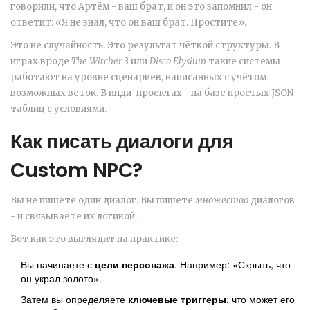
говорили, что Артём - ваш брат, и он это запомнил - он
ответит: «Я не знал, что он ваш брат. Простите».
Это не случайность. Это результат чёткой структуры. В
играх вроде
The Witcher 3
или
Disco Elysium
такие системы
работают на уровне сценариев, написанных с учётом
возможных веток. В инди-проектах - на базе простых JSON-
таблиц с условиями.
Как писать диалоги для
Custom NPC?
Вы не пишете один диалог. Вы пишете
множество
диалогов
- и связываете их логикой.
Вот как это выглядит на практике:
Вы начинаете с
цели персонажа
. Например: «Скрыть, что
он украл золото».
Затем вы определяете
ключевые триггеры
: что может его