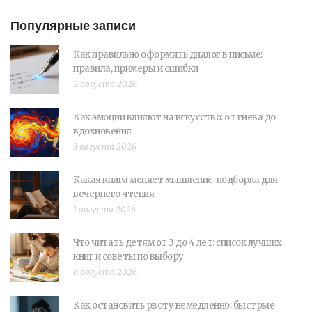
Популярные записи
Как правильно оформить диалог в письме:
правила, примеры и ошибки
2 августа 2026
Как эмоции влияют на искусство: от гнева до
вдохновения
3 августа 2026
Какая книга меняет мышление: подборка для
вечернего чтения
1 августа 2026
Что читать детям от 3 до 4 лет: список лучших
книг и советы по выбору
6 августа 2026
Как остановить рвоту немедленно: быстрые