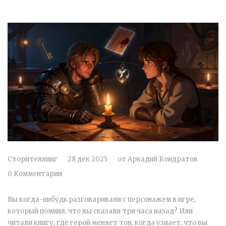
Сторителлинг
28 дек 2025
от
Аркадий Кондратов
0 Комментарии
Вы когда-нибудь разговаривали с персонажем в игре,
который помнил, что вы сказали три часа назад? Или
читали книгу, где герой меняет тон, когда узнает, что вы