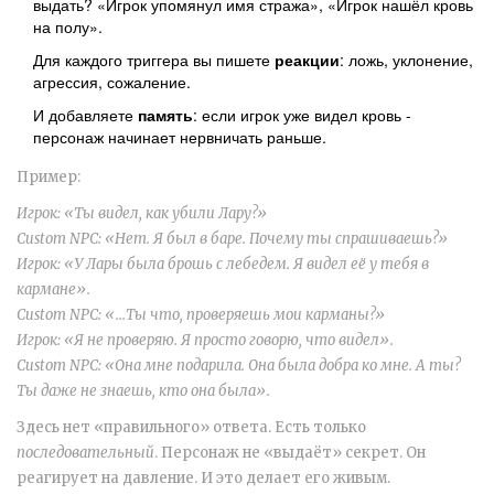
выдать? «Игрок упомянул имя стража», «Игрок нашёл кровь
на полу».
Для каждого триггера вы пишете
реакции
: ложь, уклонение,
агрессия, сожаление.
И добавляете
память
: если игрок уже видел кровь -
персонаж начинает нервничать раньше.
Пример:
Игрок: «Ты видел, как убили Лару?»
Custom NPC: «Нет. Я был в баре. Почему ты спрашиваешь?»
Игрок: «У Лары была брошь с лебедем. Я видел её у тебя в
кармане».
Custom NPC: «...Ты что, проверяешь мои карманы?»
Игрок: «Я не проверяю. Я просто говорю, что видел».
Custom NPC: «Она мне подарила. Она была добра ко мне. А ты?
Ты даже не знаешь, кто она была».
Здесь нет «правильного» ответа. Есть только
последовательный
. Персонаж не «выдаёт» секрет. Он
реагирует на давление. И это делает его живым.