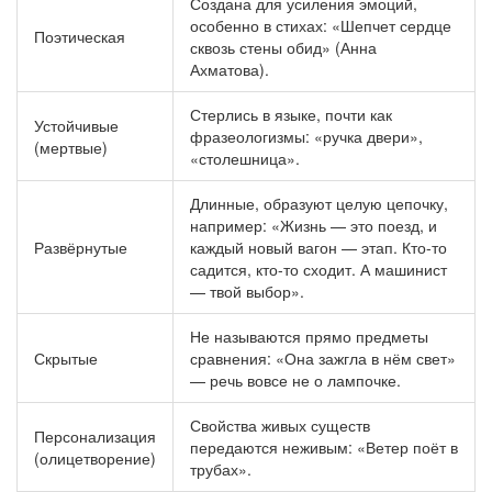
Создана для усиления эмоций,
особенно в стихах: «Шепчет сердце
Поэтическая
сквозь стены обид» (Анна
Ахматова).
Стерлись в языке, почти как
Устойчивые
фразеологизмы: «ручка двери»,
(мертвые)
«столешница».
Длинные, образуют целую цепочку,
например: «Жизнь — это поезд, и
Развёрнутые
каждый новый вагон — этап. Кто-то
садится, кто-то сходит. А машинист
— твой выбор».
Не называются прямо предметы
Скрытые
сравнения: «Она зажгла в нём свет»
— речь вовсе не о лампочке.
Свойства живых существ
Персонализация
передаются неживым: «Ветер поёт в
(олицетворение)
трубах».