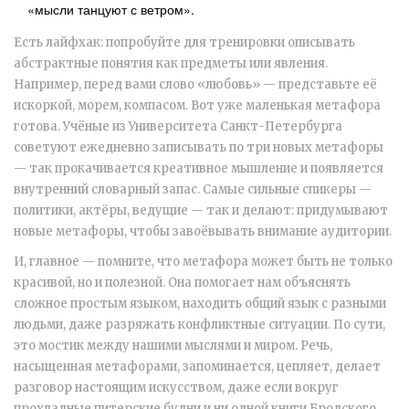
«мысли танцуют с ветром».
Есть лайфхак: попробуйте для тренировки описывать
абстрактные понятия как предметы или явления.
Например, перед вами слово «любовь» — представьте её
искоркой, морем, компасом. Вот уже маленькая метафора
готова. Учёные из Университета Санкт-Петербурга
советуют ежедневно записывать по три новых метафоры
— так прокачивается креативное мышление и появляется
внутренний словарный запас. Самые сильные спикеры —
политики, актёры, ведущие — так и делают: придумывают
новые метафоры, чтобы завоёвывать внимание аудитории.
И, главное — помните, что метафора может быть не только
красивой, но и полезной. Она помогает нам объяснять
сложное простым языком, находить общий язык с разными
людьми, даже разряжать конфликтные ситуации. По сути,
это мостик между нашими мыслями и миром. Речь,
насыщенная метафорами, запоминается, цепляет, делает
разговор настоящим искусством, даже если вокруг
прохладные питерские будни и ни одной книги Бродского