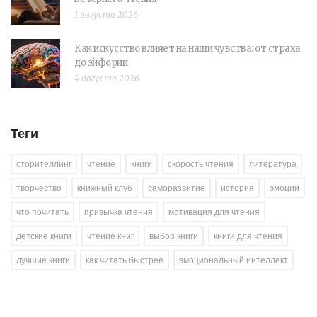
1 августа 2026
Как искусство влияет на наши чувства: от страха
до эйфории
4 августа 2026
Теги
сторителлинг
чтение
книги
скорость чтения
литература
творчество
книжный клуб
саморазвитие
история
эмоции
что почитать
привычка чтения
мотивация для чтения
детские книги
чтение книг
выбор книги
книги для чтения
лучшие книги
как читать быстрее
эмоциональный интеллект