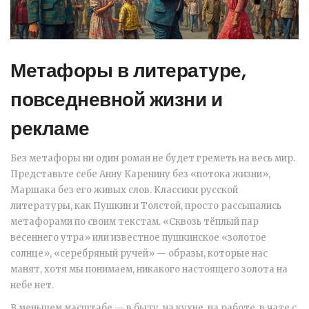
Метафоры в литературе,
повседневной жизни и
рекламе
Без метафоры ни один роман не будет греметь на весь мир.
Представьте себе Анну Каренину без «потока жизни»,
Маршака без его живых слов. Классики русской
литературы, как Пушкин и Толстой, просто рассыпались
метафорами по своим текстам. «Сквозь тёплый пар
весеннего утра» или известное пушкинское «золотое
солнце», «серебряный ручей» — образы, которые нас
манят, хотя мы понимаем, никакого настоящего золота на
небе нет.
В меньшем масштабе — в быту, на кухне, на работе, в чате с