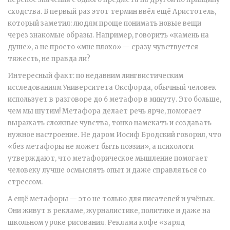
сходства. В первый раз этот термин ввёл ещё Аристотель,
который заметил: людям проще понимать новые вещи
через знакомые образы. Например, говорить «камень на
душе», а не просто «мне плохо» — сразу чувствуется
тяжесть, не правда ли?
Интересный факт: по недавним лингвистическим
исследованиям Университета Оксфорда, обычный человек
использует в разговоре до 6 метафор в минуту. Это больше,
чем мы шутим! Метафора делает речь ярче, помогает
выражать сложные чувства, тонко намекать и создавать
нужное настроение. Не даром Иосиф Бродский говорил, что
«без метафоры не может быть поэзии», а психологи
утверждают, что метафорическое мышление помогает
человеку лучше осмыслять опыт и даже справляться со
стрессом.
А ещё метафоры — это не только для писателей и учёных.
Они живут в рекламе, журналистике, политике и даже на
школьном уроке рисования. Реклама кофе «заряд