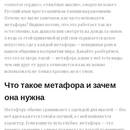
«золотое сердце», «тяжёлые мысли», «мороз по коже».
Русский язык просто напичкан такими выражениями.
Почему же мы не замечаем, как часто используем
метафоры? Видимо потому, что это работает так же
естественно, как дышать или смотреть на дождь за окном.
А ведь за этой привычной игрой слов скрывается целое
искусство, где у каждой метафоры — невидимая роль в
нашем общении и восприятии мира. Давайте разберёмся,
что это за зверь такой — метафора, какие у неё есть виды,
чем они друг от друга отличаются и как их можно
использовать не только красиво, но и с умом.
Что такое метафора и зачем
она нужна
Метафору обычно сравнивают с одеждой для мыслей — без
неё идея кажется голой и скучной, а с ней появляется
характер. Если копнуть чуть глубже, метафора — это
перенос значения с одного предмета на другой по принципу