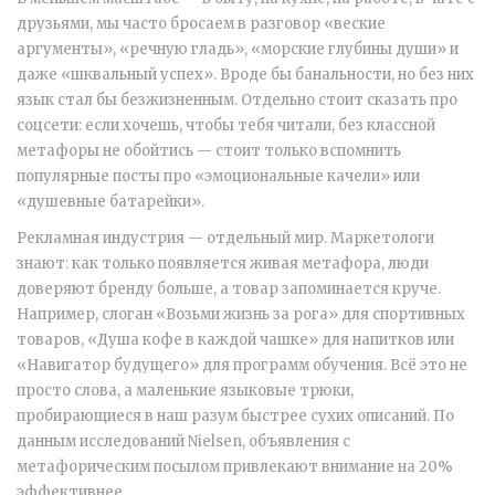
друзьями, мы часто бросаем в разговор «веские
аргументы», «речную гладь», «морские глубины души» и
даже «шквальный успех». Вроде бы банальности, но без них
язык стал бы безжизненным. Отдельно стоит сказать про
соцсети: если хочешь, чтобы тебя читали, без классной
метафоры не обойтись — стоит только вспомнить
популярные посты про «эмоциональные качели» или
«душевные батарейки».
Рекламная индустрия — отдельный мир. Маркетологи
знают: как только появляется живая метафора, люди
доверяют бренду больше, а товар запоминается круче.
Например, слоган «Возьми жизнь за рога» для спортивных
товаров, «Душа кофе в каждой чашке» для напитков или
«Навигатор будущего» для программ обучения. Всё это не
просто слова, а маленькие языковые трюки,
пробирающиеся в наш разум быстрее сухих описаний. По
данным исследований Nielsen, объявления с
метафорическим посылом привлекают внимание на 20%
эффективнее.