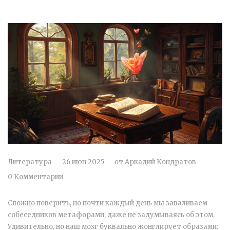
Литература
26 июн 2025
от
Аркадий Кондратов
0 Комментарии
Сложно поверить, но почти каждый день мы заваливаем
собеседников метафорами, даже не задумываясь об этом.
Удивительно, но наш мозг буквально жонглирует образами: