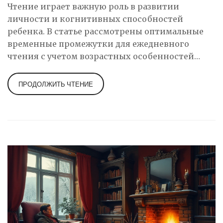
Чтение играет важную роль в развитии
личности и когнитивных способностей
ребенка. В статье рассмотрены оптимальные
временные промежутки для ежедневного
чтения с учетом возрастных особенностей
детей. Также будут предложены практические
советы по выбору книг и созданию
ПРОДОЛЖИТЬ ЧТЕНИЕ
комфортной атмосферы для чтения. Чтение
может стать не только полезным занятием, но
и увлекательным образом провести время
вместе с ребенком, формируя тесную
эмоциональную связь.