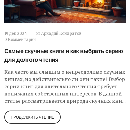
19 дек 2024
от
Аркадий Кондратов
0 Комментарии
Самые скучные книги и как выбрать серию
для долгого чтения
Как часто мы слышим о непреодолимо скучных
книгах, но действительно ли они такие? Выбор
серии книг для длительного чтения требует
понимания собственных интересов. В данной
статье рассматривается природа скучных книг
и даются советы по выбору долгих книжных
серий. Обсуждаются наиболее известные
ПРОДОЛЖИТЬ ЧТЕНИЕ
примеры сложных для восприятия книг и