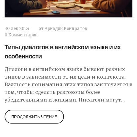
30 дек 2024
от
Аркадий Кондратов
0 Комментарии
Типы диалогов в английском языке и их
особенности
Диалоги в английском языке бывают разных
типов в зависимости от их цели и контекста.
Важность понимания этих типов заключается в
том, чтобы сделать разговоры более
убедительными и живыми. Писатели могут
использовать различные приемы, чтобы
подчеркнуть характеры или развитие сюжета
ПРОДОЛЖИТЬ ЧТЕНИЕ
через диалог. Знание типов разговоров также
помогает в создании атмосферы и передаче