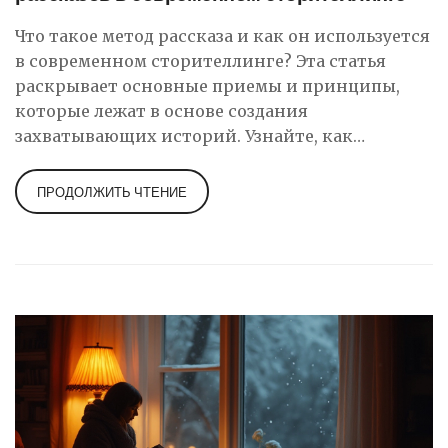
Что такое метод рассказа и как он используется
в современном сторителлинге? Эта статья
раскрывает основные приемы и принципы,
которые лежат в основе создания
захватывающих историй. Узнайте, как
применялись методы рассказывания в разные
эпохи и как современные технологии и
ПРОДОЛЖИТЬ ЧТЕНИЕ
социальные медиа способствуют развитию
сторителлинга. Современные писатели и
сценаристы используют разнообразные
подходы, чтобы удержать внимание аудитории
и сделать свои истории захватывающими. В
статье также приведены советы, как писать и
применять техники сторителлинга
эффективно.