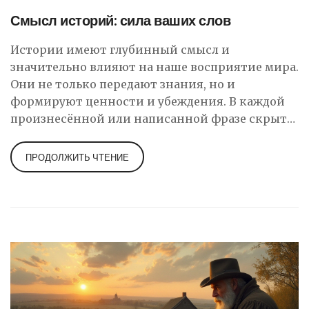
Смысл историй: сила ваших слов
Истории имеют глубинный смысл и
значительно влияют на наше восприятие мира.
Они не только передают знания, но и
формируют ценности и убеждения. В каждой
произнесённой или написанной фразе скрыта
уникальная история, способная вдохновить
или обучить. Научитесь находить скрытые
ПРОДОЛЖИТЬ ЧТЕНИЕ
смыслы в ваших словах, чтобы эффективно
донести их до других. Это искусство требует от
человека чувствительности и понимания
культурного контекста.