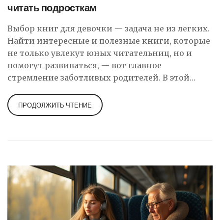
читать подросткам
Выбор книг для девочки — задача не из легких.
Найти интересные и полезные книги, которые
не только увлекут юных читательниц, но и
помогут развиваться, — вот главное
стремление заботливых родителей. В этой
статье мы рассмотрим возрастные
особенности, популярные жанры и авторов,
ПРОДОЛЖИТЬ ЧТЕНИЕ
которые могут заинтересовать девочек. Особое
внимание уделим книгам, развивающим
критическое мышление, эмоциональный
интеллект и творческие способности.
Понимание того, что читать, поможет создать
позитивное отношение к литературе и
культуре чтения.