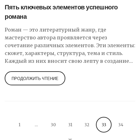
Пять ключевых элементов успешного
романа
Роман — это литературный жанр, где
мастерство автора проявляется через
сочетание различных элементов. Эти элементы:
сюжет, характеры, структура, тема и стиль.
Каждый из них вносит свою лепту в создание
убеждающего и увлекательного повествования.
Понимание и грамотное применение этих
ПРОДОЛЖИТЬ ЧТЕНИЕ
компонентов может помочь писателям
создавать более захватывающие и цельные
произведения.
1
…
30
31
32
33
34