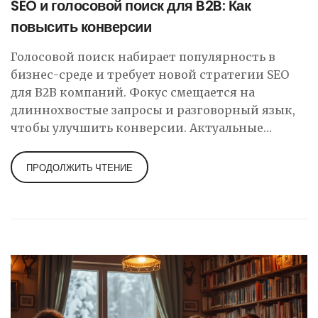
SEO и голосовой поиск для B2B: Как
повысить конверсии
Голосовой поиск набирает популярность в
бизнес-среде и требует новой стратегии SEO
для B2B компаний. Фокус смещается на
длиннохвостые запросы и разговорный язык,
чтобы улучшить конверсии. Актуальные
данные показывают, что до 50% поисковых
запросов могут быть голосовыми уже в этом
ПРОДОЛЖИТЬ ЧТЕНИЕ
году. Статья предлагает полезные советы и
идеи по оптимизации для голосового поиска, а
также поддержку успешных маркетологов.