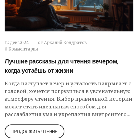
12 дек 2024
от
Аркадий Кондратов
0 Комментарии
Лучшие рассказы для чтения вечером,
когда устаёшь от жизни
Когда наступает вечер и усталость накрывает с
головой, хочется погрузиться в увлекательную
атмосферу чтения. Выбор правильной истории
может стать идеальным способом для
расслабления ума и укрепления внутреннего
спокойствия. В этой статье будут предложены
рассказы, которые помогут восстановить
ПРОДОЛЖИТЬ ЧТЕНИЕ
душевное равновесие и отвлечься от