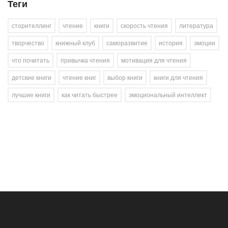
Теги
сторителлинг
чтение
книги
скорость чтения
литература
творчество
книжный клуб
саморазвитие
история
эмоции
что почитать
привычка чтения
мотивация для чтения
детские книги
чтение книг
выбор книги
книги для чтения
лучшие книги
как читать быстрее
эмоциональный интеллект