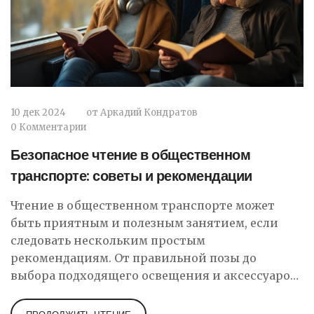
10 дек 2024
от
Аркадий Кондратов
0 Комментарии
Безопасное чтение в общественном
транспорте: советы и рекомендации
Чтение в общественном транспорте может
быть приятным и полезным занятием, если
следовать нескольким простым
рекомендациям. От правильной позы до
выбора подходящего освещения и аксессуаров,
эти советы помогут вам читать безопасно и с
комфортом. Узнайте, как минимизировать