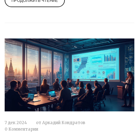
ПРОДОЛЖИТЬ ЧТЕНИЕ
риск укачивания и разгрузить глаза, чтобы
чтение в транспорте было приятным занятием.
Наши советы направлены на то, чтобы сделать
вашу поездку продуктивной и интересной.
Насладитесь любимыми книгами и развивайте
ум в дороге.
7 дек 2024
от
Аркадий Кондратов
0 Комментарии